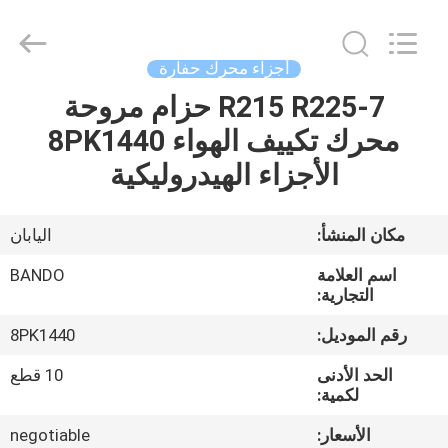
Chuangyu
Industrial
And
Trade
Co.,
أجزاء محرك حفارة
Ltd..
All
R215 R225-7 حزام مروحة
منزل،
Rights
Reserved.
محرك تكييف الهواء 8PK1440
بيت
الأجزاء الهيدروليكية
منتجات
مكان المنشأ:
اليابان
معلومات
اسم العلامة
BANDO
عنا
التجارية:
رقم الموديل:
8PK1440
جولة
الحد الأدنى
10 قطع
في
لكمية:
المعمل
الأسعار:
negotiable