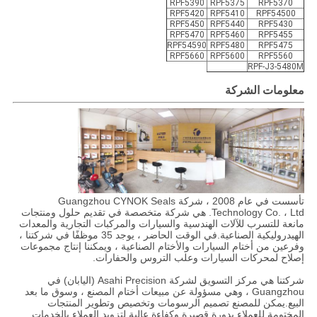
RPF5390
RPF5375
RPF5370
RPF5420
RPF5410
RPF54500
RPF5450
RPF5440
RPF5430
RPF5470
RPF5460
RPF5455
RPF54590
RPF5480
RPF5475
RPF5660
RPF5600
RPF5560
RPF-J3-5480M
معلومات الشركة
تأسست في عام 2008 ، شركة Guangzhou CYNOK Seals
Technology Co. ، Ltd. هي شركة متخصصة في تقديم حلول ومنتجات
مانعة للتسرب للآلات الهندسية والسيارات والمركبات التجارية والمعدات
الهيدروليكية الصناعية.في الوقت الحاضر ، يوجد 35 موظفًا في شركتنا ،
وفرعين من أختام السيارات والأختام الصناعية ، ويمكننا إنتاج مجموعات
إصلاح لمحركات السيارات وعلب التروس والحفارات.
شركتنا هي مركز التسويق لشركة Asahi Precision (اليابان) في
Guangzhou ، وهي مسؤولة عن مبيعات أختام المصنع ، وسوق ما بعد
البيع.يمكن للمصنع تصميم الرسومات وتخصيص وتطوير المنتجات
المختومة للعملاء بدورة قصيرة وكفاءة عالية.لتزويد العملاء بالخدمات