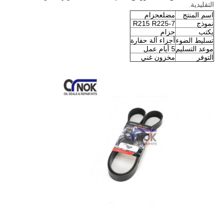
التقليدية.
اسم المنتج
مضلع
حزام
نموذج
R215 R225-7
يكتب
حزام
تسليط الضوء
أجزاء آلة حفارة
موعد التسليم
5 أيام عمل
التوفر
مخزون غني