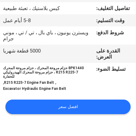
تفاصيل التغليف:
كيس بلاستيك ، تعبئة طبيعية
مراقبة
وقت التسليم:
5-8 أيام عمل
الجودة
شروط الدفع:
ويسترن يونيون ، باي بال ، تي / تي ، موني
جرام
اتصل
القدرة على
5000 قطعة شهريا
بنا
العرض:
تسليط الضوء:
8PK1440 حزام مروحة المحرك ، حزام مروحة المحرك
أخبار
R215 R225-7 ، حزام مروحة المحرك الهيدروليكي
للحفارة
,
,
R215 R225-7 Engine Fan Belt
Excavator Hydraulic Engine Fan Belt
اطلب
اقتباس
افضل سعر
VR