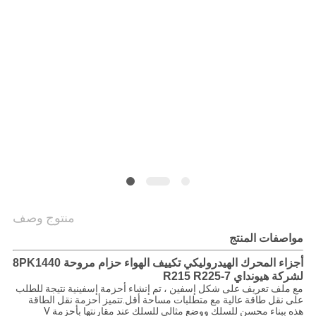
خريطة
الموقع
PRIVACY
POLICY
منتوج وصف
مواصفات المنتج
أجزاء المحرك الهيدروليكي تكييف الهواء حزام مروحة 8PK1440
لشركة هيونداي R215 R225-7
مع ملف تعريف على شكل إسفين ، تم إنشاء أحزمة إسفينية نتيجة للطلب
على نقل طاقة عالية مع متطلبات مساحة أقل.تتميز أحزمة نقل الطاقة
هذه ببناء محسن للسلك ووضع مثالي للسلك عند مقارنتها بأحزمة V