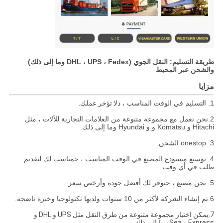
طريقة التسليم: النقل الجوي (DHL ، UPS ، Fedex وما إلى ذلك)
والشحن عبر المحيط
مزايا
1. التسليم في الوقت المناسب ، د
لا تؤخر عملك.
2.
نحن نعمل مع مجموعة متنوعة من العلامات التجارية للآلات ، مثل
Hitachi و Komatsu و و Hyundai وما إلى ذلك.
3. onestop الشحن.
4. توسيع مستودع المصنع في الوقت المناسب ، ج
مناسب لك لتقديم
طلب في أي وقت.
5. نحن مصنع ، ج
نوفر لك أفضل جودة وأرخص سعر.
6.تم إنشاء الشركة لأكثر من 10 سنوات ولديها تكنولوجيا وخبرة ناضجة.
7.يمكن اختيار مجموعة متنوعة من طرق النقل مثل UPS و DHL و
Express و Sea وما إلى ذلك.