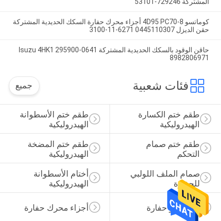
المشتركة 729246-53101
كوماتسو 4D95 PC70-8 أجزاء محرك حفارة السكك الحديدية المشتركة
حقن الديزل 0445110307 6271-11-3100
حاقن الوقود بالسكك الحديدية المشتركة Isuzu 4HK1 295900-0641
8982806971
فئات شعبية
جميع
طقم ختم الكسارة 
طقم ختم الأسطوانة 
الهيدروليكية
الهيدروليكية
طقم ختم صمام 
طقم ختم المضخة 
التحكم
الهيدروليكية
صمام الملف اللولبي 
أختام الأسطوانة 
للحفارة
الهيدروليكية
قطع غيار حفارة
أجزاء محرك حفارة