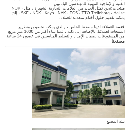
الفنية والإنتاجية المهنية للمهندسين اليابانيين
منتجات:
نحن نمثل العديد من العلامات التجارية الشهيرة ، مثل NOK ،
SKF ، NDK ، Koyo ، NAK ، TCS ، TTO Trelleborg ، Hallite ، إلخ.
يمكننا تقديم حلول أختام متعددة للعملاء.
خدمة العملاء:
لدينا مصنعنا الخاص ، والذي يمكنه تخصيص وتطوير
المنتجات لعملائنا. بالإضافة إلى ذلك ، قمنا ببناء أكثر من 1000 متر مربع
من المستودعات لضمان الإمداد والتسليم المناسبين في غضون 24 ساعة.
مصنعنا
بيئة المصنع