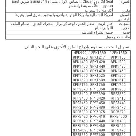
العنوان
Chuangyu Oil Seal ، الطابق الأول ، مبنى Bairui ، 193 طريق East
Guangyuan ، مدينة قوانغتشو
مقرر
أكثر من 10 سنوات
السوق
أمريكا الشمالية وأمريكا الجنوبية وأفريقيا وجنوب شرق آسيا وغيرها
الرئيسي
منتجات
ختم الزيت ، طقم الختم ، لوحة كونترال ، محرك الخانق ، صمام الملف
اخرى
اللولبي ، إلخ
خدمة
خدمة الشراء الشاملة
طلب صغير
قبول
لتسهيل البحث ، سنقوم بإدراج الطرز الأخرى على النحو التالي
4PK990
12PK1880
12PK1850
8PK1230
8PK1217
8PK1155
8PK1430
8PK1420
8PK1290
8PK1450
8PK1440
8PK1435
8PK1480
8PK1470
8PK1460
8PK1600
8PK1525
8PK1500
8PK1690
8PK1689
8PK1610
8PK2175
8PK1760
8PK1700
RPF3370
RPF3360
9PK1950
RPF3400
RPF3390
RPF3380
RPF3430
RPF3420
RPF3410
RPF3460
RPF3450
RPF3440
RPF3490
RPF3480
RPF3470
RPF5390
RPF5375
RPF5370
RPF5420
RPF5410
RPF54500
RPF5450
RPF5440
RPF5430
RPF5470
RPF5460
RPF5455
RPF54590
RPF5480
RPF5475
RPF5660
RPF5600
RPF5560