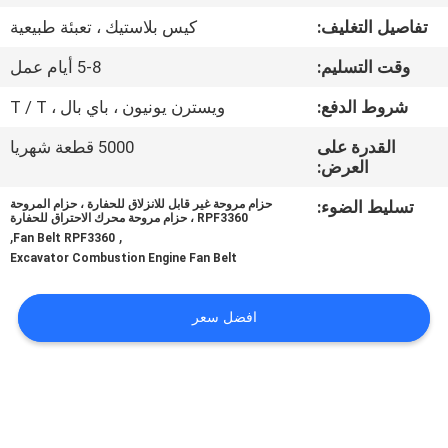
تفاصيل التغليف:
كيس بلاستيك ، تعبئة طبيعية
مراقبة
وقت التسليم:
5-8 أيام عمل
الجودة
شروط الدفع:
ويسترن يونيون ، باي بال ، T / T
اتصل
القدرة على
5000 قطعة شهريا
العرض:
بنا
تسليط الضوء:
حزام مروحة غير قابل للانزلاق للحفارة ، حزام المروحة
RPF3360 ، حزام مروحة محرك الاحتراق للحفارة
,
,
أخبار
Fan Belt RPF3360
Excavator Combustion Engine Fan Belt
اطلب
افضل سعر
اقتباس
VR