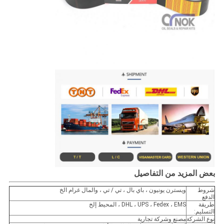
بعض المزيد من التفاصيل
شروط
ويسترن يونيون ، باي بال ، تي / تي ، والمال غرام الخ
الدفع
طريقة
DHL ، UPS ، Fedex ، EMS ، المحيط إلخ
التسليم:
نوع الشركة
مصنع وشركة تجارية