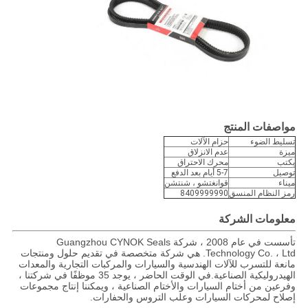
مواصفات المنتج
تسليط الضوء
حزام الآلات
ميزة
عدم الانزلاق
يكتب
محرك الاحتراق
توصيل
5-7 أيام بعد الدفع
ميناء
قوانغتشو ، شنتشن
رمز النظام المنسق
8409999990
معلومات الشركة
تأسست في عام 2008 ، شركة Guangzhou CYNOK Seals
Technology Co. ، Ltd. هي شركة متخصصة في تقديم حلول ومنتجات
مانعة للتسرب للآلات الهندسية والسيارات والمركبات التجارية والمعدات
الهيدروليكية الصناعية.في الوقت الحاضر ، يوجد 35 موظفًا في شركتنا ،
وفرعين من أختام السيارات والأختام الصناعية ، ويمكننا إنتاج مجموعات
إصلاح لمحركات السيارات وعلب التروس والحفارات.