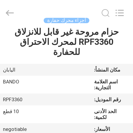
Chuangyu
Industrial
And
Trade
Co.,
أجزاء محرك حفارة
Ltd..
All
حزام مروحة غير قابل للانزلاق
منزل،
Rights
Reserved.
RPF3360 لمحرك الاحتراق
بيت
للحفارة
منتجات
مكان المنشأ:
اليابان
معلومات
اسم العلامة
BANDO
عنا
التجارية:
رقم الموديل:
RPF3360
جولة
الحد الأدنى
10 قطع
في
لكمية:
المعمل
الأسعار:
negotiable