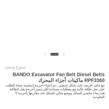
خريطة
الموقع
PRIVACY
POLICY
منتوج وصف
BANDO Excavator Fan Belt Diesel Belts
RPF3360 ماكينات أجزاء المحرك
مع ملف تعريف على شكل إسفين ، تم إنشاء أحزمة إسفينية نتيجة للطلب
على نقل طاقة عالية مع متطلبات مساحة أقل.تتميز أحزمة نقل الطاقة
هذه ببناء محسن للسلك ووضع مثالي للسلك عند مقارنتها بأحزمة V
التقليدية.