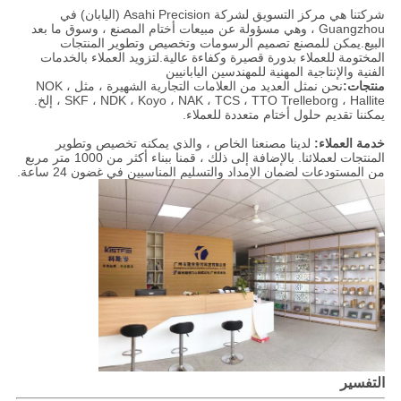
شركتنا هي مركز التسويق لشركة Asahi Precision (اليابان) في
Guangzhou ، وهي مسؤولة عن مبيعات أختام المصنع ، وسوق ما بعد
البيع.يمكن للمصنع تصميم الرسومات وتخصيص وتطوير المنتجات
المختومة للعملاء بدورة قصيرة وكفاءة عالية.لتزويد العملاء بالخدمات
الفنية والإنتاجية المهنية للمهندسين اليابانيين
منتجات:
نحن نمثل العديد من العلامات التجارية الشهيرة ، مثل NOK ،
SKF ، NDK ، Koyo ، NAK ، TCS ، TTO Trelleborg ، Hallite ، إلخ.
يمكننا تقديم حلول أختام متعددة للعملاء.
خدمة العملاء:
لدينا مصنعنا الخاص ، والذي يمكنه تخصيص وتطوير
المنتجات لعملائنا. بالإضافة إلى ذلك ، قمنا ببناء أكثر من 1000 متر مربع
من المستودعات لضمان الإمداد والتسليم المناسبين في غضون 24 ساعة.
التفسير