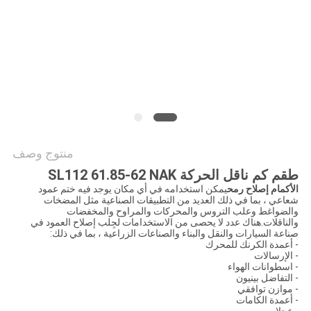
خريطة
الموقع
PRIVACY
POLICY
منتوج وصف
طقم كم ناقل الحركة SL112 61.85-62 NAK
الأكمام إصلاح رمح
يمكن استخدامه في أي مكان يوجد فيه ختم عمود
شعاعي ، بما في ذلك العديد من التطبيقات الصناعية مثل المضخات
والضواغط وعلب التروس والمحركات والمراوح والمخفضات
والناقلات.هناك عدد لا يحصى من الاستخدامات لجِلب إصلاح العمود في
صناعة السيارات والنقل والبناء والصناعات الزراعية ، بما في ذلك:
- أعمدة الكرنك للمحرك
- الإرسالات
- اسطوانات الهواء
- التفاضل بينيون
- موازن توافقي
- أعمدة الكامات