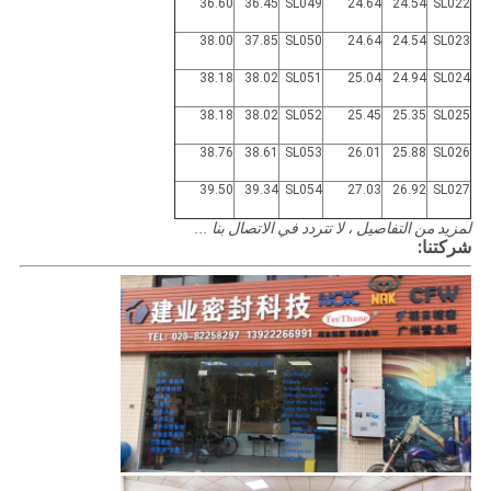
36.60
36.45
SL049
24.64
24.54
SL022
38.00
37.85
SL050
24.64
24.54
SL023
38.18
38.02
SL051
25.04
24.94
SL024
38.18
38.02
SL052
25.45
25.35
SL025
38.76
38.61
SL053
26.01
25.88
SL026
39.50
39.34
SL054
27.03
26.92
SL027
لمزيد من التفاصيل ، لا تتردد في الاتصال بنا ...
شركتنا: