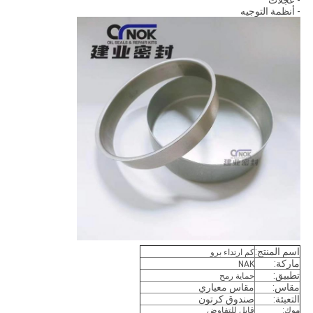
- عجلات
- أنظمة التوجيه
اسم المنتج:
كم ارتداء برو
ماركة:
NAK
تطبيق:
حماية رمح
مقاس:
مقاس معياري
التعبئة:
صندوق كرتون
موك:
قابل للتفاوض