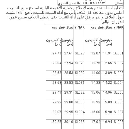
ايصال
DHL UPS Fedex والشحن البحري
التعليمات: استخدم هذه لإصلاح وحماية الأعمدة البالية لسطح مانع للتسرب
أملس بدون معالجة.كل غلاف يأتي مع أداة التثبيت.للتثبيت ، ضع أداة التثبيت
حول الغلاف وانقر برفق على أداة التثبيت حتى يغطي الغلاف سطح عمود
الدوران البالي.
NAK لا.
نطاق قطر رمح
NAK لا.
نطاق قطر رمح
مينيمون
ماكسيمون
مينيمون
ماكسيمون
(مم)
(مم)
(مم)
(مم)
27.71
27.61
SL028
12.07
11.91
SL001
28.04
27.94
SL029
12.75
12.65
SL002
28.63
28.53
SL030
14.00
13.89
SL003
28.63
28.53
SL031
14.38
14.22
SL004
29.41
29.31
SL032
15.06
14.96
SL005
29.92
29.80
SL033
15.93
15.83
SL006
30.07
29.95
SL034
16.00
15.90
SL007
30.23
30.10
SL035
17.04
16.94
SL008