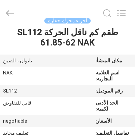
Chuangyu
Industrial
And
Trade
Co.,
أجزاء محرك حفارة
Ltd..
All
طقم كم ناقل الحركة SL112
منزل،
Rights
Reserved.
61.85-62 NAK
بيت
منتجات
مكان المنشأ:
تايوان ، الصين
اسم العلامة
NAK
معلومات
التجارية:
عنا
رقم الموديل:
SL112
الحد الأدنى
قابل للتفاوض
جولة
لكمية:
في
الأسعار:
negotiable
المعمل
تفاصيل التغليف:
تغليف محايد