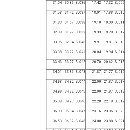
31.04
30.89
SL036
17.42
17.32
SL009
31.58
31.42
SL037
18.01
17.88
SL010
31.83
31.67
SL038
19.10
19.00
SL011
32.08
31.92
SL039
19.33
19.28
SL012
33.05
32.94
SL040
19.91
19.81
SL013
33.38
33.22
SL041
20.04
19.94
SL014
33.43
33.27
SL042
20.70
20.62
SL015
34.01
33.86
SL043
21.87
21.77
SL016
34.98
34.82
SL044
22.00
21.87
SL017
34.98
34.82
SL045
22.00
21.87
SL018
35.08
34.93
SL046
22.28
22.18
SL019
36.00
35.84
SL047
23.16
23.06
SL020
36.53
36.37
SL048
24.00
23.88
SL021