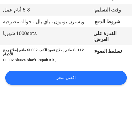
وقت التسليم:
5-8 أيام عمل
مراقبة
شروط الدفع:
ويسترن يونيون ، باي بال ، حوالة مصرفية
الجودة
القدرة على
1000sets شهريا
العرض:
اتصل
تسليط الضوء:
SL112 طقم إصلاح عمود الكم ، SL002 طقم إصلاح رمح
بنا
الأكمام
,
SL002 Sleeve Shaft Repair Kit
أخبار
افضل سعر
اطلب
اقتباس
VR