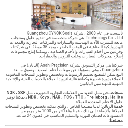
تأسست في عام 2008 ، شركة Guangzhou CYNOK Seals
Technology Co. ، Ltd. هي شركة متخصصة في تقديم حلول ومنتجات
مانعة للتسرب للآلات الهندسية والسيارات والمركبات التجارية والمعدات
الهيدروليكية الصناعية.في الوقت الحاضر ، يوجد 35 موظفًا في شركتنا ،
وفرعين من أختام السيارات والأختام الصناعية ، ويمكننا إنتاج مجموعات
إصلاح لمحركات السيارات وعلب التروس والحفارات.
شركتنا هي مركز التسويق لشركة Asahi Precision (اليابان) في
Guangzhou ، وهي مسؤولة عن مبيعات أختام المصنع ، وسوق ما بعد
البيع.يمكن للمصنع تصميم الرسومات وتخصيص وتطوير المنتجات المختومة
للعملاء بدورة قصيرة وكفاءة عالية.لتزويد العملاء بالخدمات الفنية والإنتاجية
المهنية للمهندسين اليابانيين.
منتجات:
نحن نمثل العديد من العلامات التجارية الشهيرة ، مثل
NOK ، SKF
، NDK ، Koyo ، NAK ، TCS ، TTO ، Trelleborg ، Hallite
.يمكننا توفير
حلول الأختام المتعددة للعملاء.
خدمة الزبائن:
لدينا مصنعنا الخاص ، والذي يمكنه تخصيص وتطوير المنتجات
لعملائنا. بالإضافة إلى ذلك ، قمنا ببناء أكثر من 1000 متر مربع من
المستودعات لضمان التوريد والتسليم المناسب في غضون 24 ساعة.
مصنعنا: