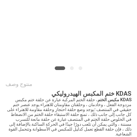
خريطة
الموقع
PRIVACY
POLICY
منتوج وصف
KDAS ختم المكبس الهيدروليكي
KDAS مكبس الختم
، حلقة الختم المركبة عبارة عن حلقة ختم مكبس
مزدوجة الفعل ، وخادمان ، وحلقتان مقاومتان للاهتراء.يوجد عنصر ختم
حقيقي في المنتصف ؛يوجد وضع حلقة احتجاز وحلقة مقاومة للاهتراء على
كل جانب.إلى جانب ذلك ، تمنع حلقة الاستبقاء حلقة الختم من الانضغاط
في الخلوص.حلقة الختم في المنتصف عبارة عن حلقة مانعة للتسرب
مسننة ، والتي يمكن أن تلعب دورًا جيدًا في الحركة الساكنة.بالإضافة إلى
ذلك ، فإن حلقة القطع تعمل كدليل للمكبس في الأسطوانة وتتحمل القوة
الشعاعية.