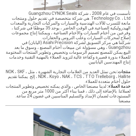
تأسست في عام 2008 ، شركة Guangzhou CYNOK Seals
Technology Co. ، Ltd. هي شركة متخصصة في تقديم حلول ومنتجات
مانعة للتسرب للآلات الهندسية والسيارات والمركبات التجارية والمعدات
الهيدروليكية الصناعية.في الوقت الحاضر ، يوجد 35 موظفًا في شركتنا ،
وفرعين من أختام السيارات والأختام الصناعية ، ويمكننا إنتاج مجموعات
إصلاح لمحركات السيارات وعلب التروس والحفارات.
شركتنا هي مركز التسويق لشركة Asahi Precision (اليابان) في
Guangzhou ، وهي مسؤولة عن مبيعات أختام المصنع ، وسوق ما بعد
البيع.يمكن للمصنع تصميم الرسومات وتخصيص وتطوير المنتجات المختومة
للعملاء بدورة قصيرة وكفاءة عالية.لتزويد العملاء بالمهنية التقنية و
خدمات
إنتاج المهندسين اليابانيين
منتجات:
نحن نمثل العديد من العلامات التجارية الشهيرة ، مثل NOK ، SKF ،
NDK ، Koyo ، NAK ، TCS ، TTO Trelleborg ، Hallite ، إلخ. يمكننا تقديم
حلول أختام متعددة للعملاء.
خدمة العملاء:
لدينا مصنعنا الخاص ، والذي يمكنه تخصيص وتطوير المنتجات
لعملائنا. بالإضافة إلى ذلك ، قمنا ببناء أكثر من 1000 متر مربع من
المستودعات لضمان الإمداد والتسليم المناسبين في غضون 24 ساعة.
مصنعنا