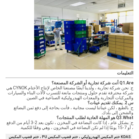
التعليمات
Q1.Are أنت شركة تجارية أو الشركة المصنعة؟
ج: نحن شركة تجارية ، ولدينا أيضًا مصنعنا الخاص لإنتاج الأختام.CYNOK هي
شركة محترفة تقدم حلول ومنتجات مانعة للتسرب لآلات البناء والسيارات
والمركبات التجارية والمعدات الهيدروليكية الصناعية في الصين.
س 2. يمكنك تقديم عينات؟
ج: بالطبع ، لكن عيناتنا ليست مجانية ، فأنت بحاجة إلى دفع ثمن البضائع
والشحن إلى بلدك.
Q3.What هو المهلة العادية لطلب المنتجات؟
ج: بشكل عام ، إذا كانت البضاعة في المخزن ، تكون بعد 2-3 أيام من الدفع
، أو 7-15 يومًا إذا لم تكن البضاعة في المخزون ، وهي وفقًا للكمية.
KDAS ختم المكبس الهيدروليكي ، ختم قضيب المكبس PU ، ختم قضيب المكبس