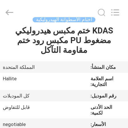
Chuangyu
Industrial
And
Trade
Co.,
أختام الأسطوانة الهيدروليكية
Ltd..
All
KDAS ختم مكبس هيدروليكي
منزل،
Rights
Reserved.
مضغوط PU مكبس رود ختم
بيت
مقاومة التآكل
منتجات
مكان المنشأ:
المملكة المتحدة
معلومات
اسم العلامة
Hallite
عنا
التجارية:
رقم الموديل:
كل الموديلات
جولة
الحد الأدنى
قابل للتفاوض
في
لكمية:
المعمل
الأسعار:
negotiable