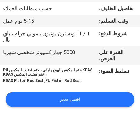
تفاصيل التغليف:
حسب متطلبات العملاء
مراقبة
وقت التسليم:
5-15 يوم عمل
الجودة
شروط الدفع:
T / T ، ويسترن يونيون ، موني جرام ، باي
بال
اتصل
القدرة على
5000 جهاز كمبيوتر شخصى شهريا
بنا
العرض:
تسليط الضوء:
KDAS ختم المكبس الهيدروليكي ، ختم قضيب المكبس PU
أخبار
، ختم قضيب المكبس KDAS
,
,
KDAS Piston Rod Seal
PU Piston Rod Seal
اطلب
افضل سعر
اقتباس
VR