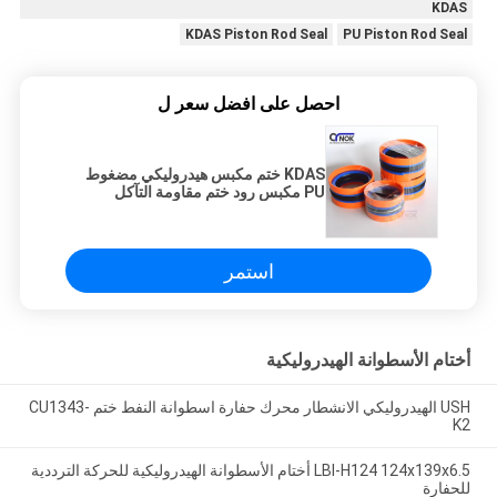
KDAS
KDAS Piston Rod Seal
PU Piston Rod Seal
احصل على افضل سعر ل
KDAS ختم مكبس هيدروليكي مضغوط
PU مكبس رود ختم مقاومة التآكل
استمر
أختام الأسطوانة الهيدروليكية
USH الهيدروليكي الانشطار محرك حفارة اسطوانة النفط ختم CU1343-
K2
LBI-H124 124x139x6.5 أختام الأسطوانة الهيدروليكية للحركة الترددية
للحفارة