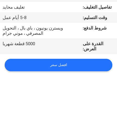
تفاصيل التغليف:
تغليف محايد
مراقبة
وقت التسليم:
5-8 أيام عمل
الجودة
شروط الدفع:
ويسترن يونيون ، باي بال ، التحويل
المصرفي ، موني جرام
اتصل
القدرة على
5000 قطعة شهريا
بنا
العرض:
أخبار
افضل سعر
اطلب
اقتباس
VR