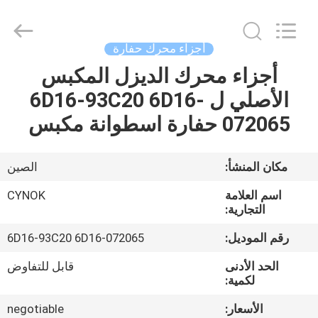
Chuangyu
Industrial
And
Trade
Co.,
أجزاء محرك حفارة
Ltd..
All
أجزاء محرك الديزل المكبس
منزل،
Rights
Reserved.
الأصلي ل 6D16-93C20 6D16-
بيت
072065 حفارة اسطوانة مكبس
منتجات
مكان المنشأ:
الصين
معلومات
اسم العلامة
CYNOK
عنا
التجارية:
رقم الموديل:
6D16-93C20 6D16-072065
جولة
الحد الأدنى
قابل للتفاوض
في
لكمية:
المعمل
الأسعار:
negotiable