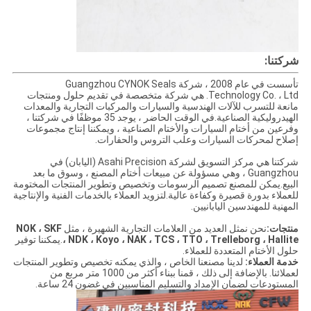
شركتنا:
تأسست في عام 2008 ، شركة Guangzhou CYNOK Seals
Technology Co. ، Ltd. هي شركة متخصصة في تقديم حلول ومنتجات
مانعة للتسرب للآلات الهندسية والسيارات والمركبات التجارية والمعدات
الهيدروليكية الصناعية.في الوقت الحاضر ، يوجد 35 موظفًا في شركتنا ،
وفرعين من أختام السيارات والأختام الصناعية ، ويمكننا إنتاج مجموعات
إصلاح لمحركات السيارات وعلب التروس والحفارات.
شركتنا هي مركز التسويق لشركة Asahi Precision (اليابان) في
Guangzhou ، وهي مسؤولة عن مبيعات أختام المصنع ، وسوق ما بعد
البيع.يمكن للمصنع تصميم الرسومات وتخصيص وتطوير المنتجات المختومة
للعملاء بدورة قصيرة وكفاءة عالية.لتزويد العملاء بالخدمات الفنية والإنتاجية
المهنية للمهندسين اليابانيين.
منتجات:
نحن نمثل العديد من العلامات التجارية الشهيرة ، مثل
NOK ، SKF
، NDK ، Koyo ، NAK ، TCS ، TTO ، Trelleborg ، Hallite
.يمكننا توفير
حلول الأختام المتعددة للعملاء.
خدمة العملاء:
لدينا مصنعنا الخاص ، والذي يمكنه تخصيص وتطوير المنتجات
لعملائنا. بالإضافة إلى ذلك ، قمنا ببناء أكثر من 1000 متر مربع من
المستودعات لضمان الإمداد والتسليم المناسبين في غضون 24 ساعة.