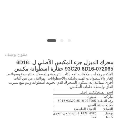
خريطة
الموقع
PRIVACY
POLICY
منتوج وصف
محرك الديزل جزء المكبس الأصلي ل 6D16-
93C20 6D16-072065 حفارة اسطوانة مكبس
المكبس هو أحد مكونات المحركات الترددية والمضخات الترددية وضواغط
الغاز والأسطوانات الهيدروليكية والأسطوانات الهوائية ، من بين آليات
أخرى مماثلة.إنه المكون المتحرك الذي تحتويه أسطوانة ويتم منع تسرب
الغاز بواسطة حلقات المكبس.
اسم المنتج:
مكبس أصلي
ماركة
سينوك
رقم القطعة
6D16-93C20 6D16-072065
مكان المنشأ
الصين
التعبئة:
التعبئة الطبيعية
توصيل
DHL UPS Fedex والشحن البحري
شرط
جديد