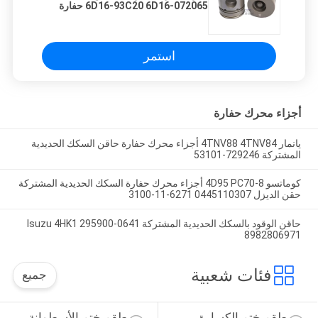
6D16-93C20 6D16-072065 حفارة
اسطوانة مكبس
استمر
أجزاء محرك حفارة
يانمار 4TNV88 4TNV84 أجزاء محرك حفارة حاقن السكك الحديدية
المشتركة 729246-53101
كوماتسو 4D95 PC70-8 أجزاء محرك حفارة السكك الحديدية المشتركة
حقن الديزل 0445110307 6271-11-3100
حاقن الوقود بالسكك الحديدية المشتركة Isuzu 4HK1 295900-0641
8982806971
فئات شعبية
جميع
طقم ختم الكسارة 
طقم ختم الأسطوانة 