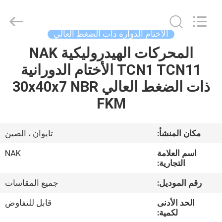
Chuangyu
Industrial
And
Trade
Co.,
الأختام الدوارة ذات الضغط العالي
Ltd..
All
المحركات الهيدروليكية NAK
منزل،
Rights
Reserved.
TCN1 TCN11 الأختام الدورانية
بيت
ذات الضغط العالي 30x40x7 NBR
منتجات
FKM
معلومات
مكان المنشأ:
تايوان ، الصين
عنا
اسم العلامة
NAK
التجارية:
جولة
رقم الموديل:
جميع المقاسات
في
الحد الأدنى
قابل للتفاوض
المعمل
لكمية: