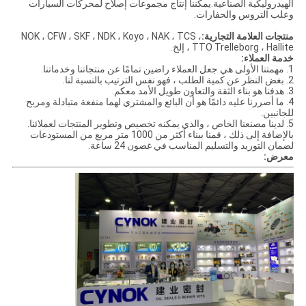
الهيدروليكية الصناعية.يمكننا إنتاج مجموعات إصلاح لمحركات السيارات
وعلب التروس والحفارات.
منتجات العلامة التجارية:
NOK ، CFW ، SKF ، NDK ، Koyo ، NAK ، TCS ،
TTO Trelleborg ، Hallite ، إلخ.
خدمة العملاء:
1. مهمتنا الأولى هي جعل العملاء راضين تمامًا عن منتجاتنا وخدماتنا.
2. بغض النظر عن كمية الطلب ، فهو نفس الترتيب بالنسبة لنا.
3. هدفنا هو بناء الثقة والتعاون طويل الأمد معكم.
4. ما أصررنا عليه دائمًا هو أن البائع والمشتري لهما منفعة متبادلة ومربح
للجانبين.
5. لدينا مصنعنا الخاص ، والذي يمكنه تخصيص وتطوير المنتجات لعملائنا.
بالإضافة إلى ذلك ، قمنا ببناء أكثر من 1000 متر مربع من المستودعات
لضمان التوريد والتسليم المناسب في غضون 24 ساعة.
معرض: