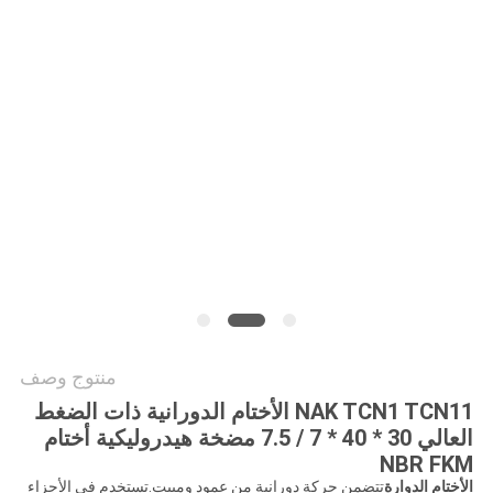
خريطة
الموقع
PRIVACY
POLICY
منتوج وصف
NAK TCN1 TCN11 الأختام الدورانية ذات الضغط
العالي 30 * 40 * 7 / 7.5 مضخة هيدروليكية أختام
NBR FKM
الأختام الدوارة
تتضمن حركة دورانية من عمود ومبيت.تستخدم في الأجزاء