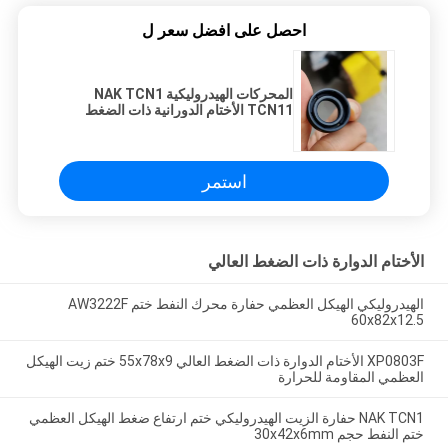
احصل على افضل سعر ل
المحركات الهيدروليكية NAK TCN1
TCN11 الأختام الدورانية ذات الضغط
العالي 30x40x7 NBR FKM
استمر
الأختام الدوارة ذات الضغط العالي
الهيدروليكي الهيكل العظمي حفارة محرك النفط ختم AW3222F
60x82x12.5
XP0803F الأختام الدوارة ذات الضغط العالي 55x78x9 ختم زيت الهيكل
العظمي المقاومة للحرارة
NAK TCN1 حفارة الزيت الهيدروليكي ختم ارتفاع ضغط الهيكل العظمي
ختم النفط حجم 30x42x6mm