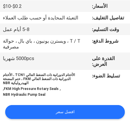
الأسعار:
$0.2-$10
مراقبة
تفاصيل التغليف:
التعبئة المحايدة أو حسب طلب العملاء
الجودة
وقت التسليم:
5-8 أيام عمل
اتصل
شروط الدفع:
T / T ، ويسترن يونيون ، باي بال ، حوالة
مصرفية
بنا
القدرة على
5000pcs شهريا
العرض:
أخبار
تسليط الضوء:
الأختام الدورانية ذات الضغط العالي TCN1 ، الأختام
الدورانية ذات الضغط العالي FKM ، ختم المضخة
الهيدروليكية NBR
اطلب
,
,
FKM High Pressure Rotary Seals
NBR Hydraulic Pump Seal
اقتباس
افضل سعر
VR