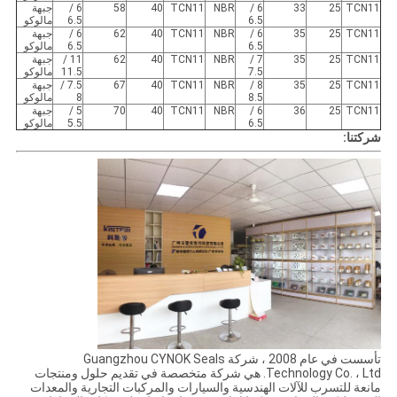
TCN11
25
33
6 /
NBR
TCN11
40
58
6 /
جبهة
6.5
6.5
مالوكو
TCN11
25
35
6 /
NBR
TCN11
40
62
6 /
جبهة
6.5
6.5
مالوكو
TCN11
25
35
7 /
NBR
TCN11
40
62
11 /
جبهة
7.5
11.5
مالوكو
TCN11
25
35
8 /
NBR
TCN11
40
67
7.5 /
جبهة
8.5
8
مالوكو
TCN11
25
36
6 /
NBR
TCN11
40
70
5 /
جبهة
6.5
5.5
مالوكو
شركتنا:
تأسست في عام 2008 ، شركة Guangzhou CYNOK Seals
Technology Co. ، Ltd. هي شركة متخصصة في تقديم حلول ومنتجات
مانعة للتسرب للآلات الهندسية والسيارات والمركبات التجارية والمعدات