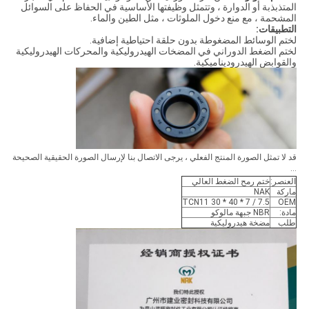
المتذبذبة أو الدوارة ، وتتمثل وظيفتها الأساسية في الحفاظ على السوائل
المشحمة ، مع منع دخول الملوثات ، مثل الطين والماء.
التطبيقات:
لختم الوسائط المضغوطة بدون حلقة احتياطية إضافية.
لختم الضغط الدوراني في المضخات الهيدروليكية والمحركات الهيدروليكية
والقوابض الهيدروديناميكية.
قد لا تمثل الصورة المنتج الفعلي ، يرجى الاتصال بنا لإرسال الصورة الحقيقية الصحيحة
...
العنصر:
ختم رمح الضغط العالي
ماركة
NAK
TCN11 30 * 40 * 7 / 7.5
OEM
مادة:
NBR جبهة مالوكو
طلب
مضخة هيدروليكية