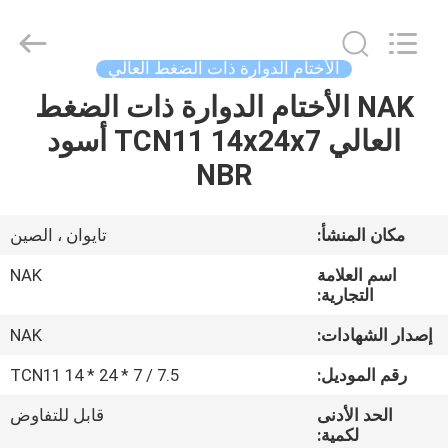
Chuangyu
Industrial
And
Trade
Co.,
الأختام الدوارة ذات الضغط العالي
Ltd..
All
NAK الأختام الدوارة ذات الضغط
منزل،
Rights
Reserved.
العالي TCN11 14x24x7 أسود
بيت
NBR
منتجات
مكان المنشأ:
تايوان ، الصين
معلومات
اسم العلامة
NAK
عنا
التجارية:
إصدار الشهادات:
NAK
جولة
رقم الموديل:
TCN11 14 * 24 * 7 / 7.5
في
الحد الأدنى
قابل للتفاوض
المعمل
لكمية: