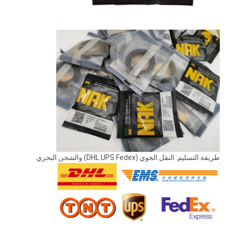
طريقة التسليم: النقل الجوي (DHL UPS Fedex) والشحن البحري