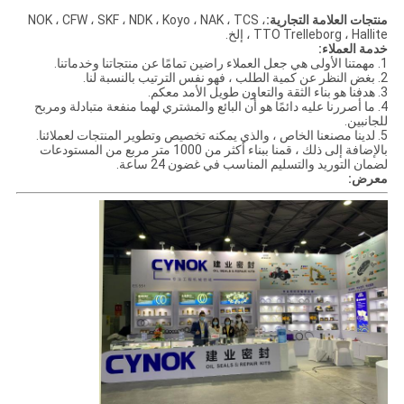
منتجات العلامة التجارية:
NOK ، CFW ، SKF ، NDK ، Koyo ، NAK ، TCS ،
TTO Trelleborg ، Hallite ، إلخ.
خدمة العملاء:
1. مهمتنا الأولى هي جعل العملاء راضين تمامًا عن منتجاتنا وخدماتنا.
2. بغض النظر عن كمية الطلب ، فهو نفس الترتيب بالنسبة لنا.
3. هدفنا هو بناء الثقة والتعاون طويل الأمد معكم.
4. ما أصررنا عليه دائمًا هو أن البائع والمشتري لهما منفعة متبادلة ومربح
للجانبين.
5. لدينا مصنعنا الخاص ، والذي يمكنه تخصيص وتطوير المنتجات لعملائنا.
بالإضافة إلى ذلك ، قمنا ببناء أكثر من 1000 متر مربع من المستودعات
لضمان التوريد والتسليم المناسب في غضون 24 ساعة.
معرض: