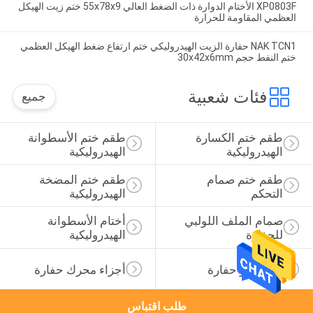
XP0803F الأختام الدوارة ذات الضغط العالي 55x78x9 ختم زيت الهيكل
العظمي المقاومة للحرارة
NAK TCN1 حفارة الزيت الهيدروليكي ختم ارتفاع ضغط الهيكل العظمي
ختم النفط حجم 30x42x6mm
فئات شعبية
جميع
طقم ختم الكسارة 
طقم ختم الأسطوانة 
الهيدروليكية
الهيدروليكية
طقم ختم صمام 
طقم ختم المضخة 
التحكم
الهيدروليكية
صمام الملف اللولبي 
أختام الأسطوانة 
للحفارة
الهيدروليكية
قطع غيار حفارة
أجزاء محرك حفارة
طلب اقتباس