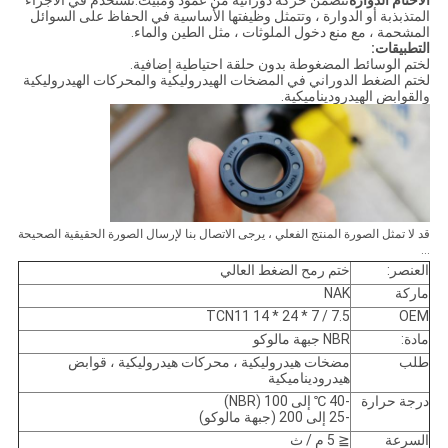
الأختام الدوارة
تتضمن حركة دورانية من عمود ومبيت.تستخدم في الأجزاء
المتذبذبة أو الدوارة ، وتتمثل وظيفتها الأساسية في الحفاظ على السوائل
المشحمة ، مع منع دخول الملوثات ، مثل الطين والماء.
التطبيقات:
لختم الوسائط المضغوطة بدون حلقة احتياطية إضافية.
لختم الضغط الدوراني في المضخات الهيدروليكية والمحركات الهيدروليكية
والقوابض الهيدروديناميكية.
قد لا تمثل الصورة المنتج الفعلي ، يرجى الاتصال بنا لإرسال الصورة الحقيقية الصحيحة
...
العنصر:
ختم رمح الضغط العالي
ماركة
NAK
TCN11 14 * 24 * 7 / 7.5
OEM
مادة:
NBR جبهة مالوكو
طلب
مضخات هيدروليكية ، محركات هيدروليكية ، قوابض
هيدروديناميكية
درجة حرارة
-40 ℃ إلى 100 (NBR)
-25 إلى 200 (جبهة مالوكو)
السرعة
≦ 5 م / ث