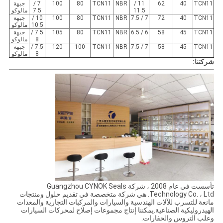
TCN11
40
62
11 /
NBR
TCN11
80
100
7 /
جبهة
11.5
7.5
مالوكو
TCN11
40
72
7 / 7.5
NBR
TCN11
80
100
10 /
جبهة
10.5
مالوكو
TCN11
45
58
6 / 6.5
NBR
TCN11
80
105
7.5 /
جبهة
8
مالوكو
TCN11
45
58
7 / 7.5
NBR
TCN11
100
120
7.5 /
جبهة
8
مالوكو
شركتنا:
تأسست في عام 2008 ، شركة Guangzhou CYNOK Seals
Technology Co. ، Ltd. هي شركة متخصصة في تقديم حلول ومنتجات
مانعة للتسرب للآلات الهندسية والسيارات والمركبات التجارية والمعدات
الهيدروليكية الصناعية.يمكننا إنتاج مجموعات إصلاح لمحركات السيارات
وعلب التروس والحفارات.