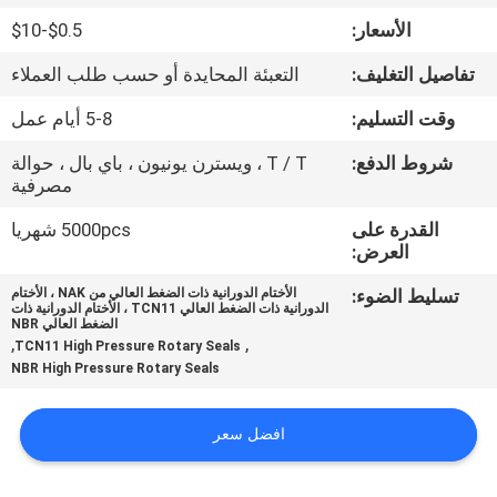
الأسعار:
$0.5-$10
مراقبة
تفاصيل التغليف:
التعبئة المحايدة أو حسب طلب العملاء
الجودة
وقت التسليم:
5-8 أيام عمل
اتصل
شروط الدفع:
T / T ، ويسترن يونيون ، باي بال ، حوالة
مصرفية
بنا
القدرة على
5000pcs شهريا
العرض:
أخبار
تسليط الضوء:
الأختام الدورانية ذات الضغط العالي من NAK ، الأختام
الدورانية ذات الضغط العالي TCN11 ، الأختام الدورانية ذات
الضغط العالي NBR
اطلب
,
,
TCN11 High Pressure Rotary Seals
NBR High Pressure Rotary Seals
اقتباس
افضل سعر
VR