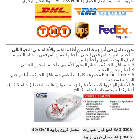
طريقة التسليم: النقل الجوي (DHL UPS Fedex) والشحن البحري
نحن نتعامل في أنواع مختلفة من أطقم الختم والأختام على النحو التالي:
1. أختام العمود المرفقي إنجني ، أختام العمود المرفقي ، أختام الصمام.
2 رف التوجيه القوي وأختام الترس.
3-ختم ناقل الحركة ، أختام المحور الأمامي ، أختام المحور الخلفي.
4-أختام محور العجلة
5.Engine Gasket مجموعة كاملة ، أطقم ختم ناقل الحركة ، أطقم ختم
التوجيه (مضخة).
6. الأختام الهيدروليكية ، الأختام الزيتية الدوارة عالية الضغط (أختام TCN) ،
أختام TC ، مجموعات الحلقة O إلخ
BAQ-3806 قطع غيار السيارات
محمل كروي بزاوية 40x80x18
BAQ-3806 محمل كروي بزاوية