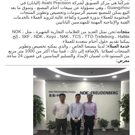
شركتنا هي مركز التسويق لشركة Asahi Precision (اليابان) في
Guangzhou ، وهي مسؤولة عن مبيعات أختام المصنع ، وسوق ما بعد
البيع.يمكن للمصنع تصميم الرسومات وتخصيص وتطوير المنتجات
المختومة للعملاء بدورة قصيرة وكفاءة عالية.لتزويد العملاء بالخدمات
الفنية والإنتاجية المهنية للمهندسين اليابانيين
منتجات:
نحن نمثل العديد من العلامات التجارية الشهيرة ، مثل NOK ،
SKF ، NDK ، Koyo ، NAK ، TCS ، TTO Trelleborg ، Hallite ، إلخ.
يمكننا تقديم حلول أختام متعددة للعملاء.
خدمة العملاء:
لدينا مصنعنا الخاص ، والذي يمكنه تخصيص وتطوير
المنتجات لعملائنا. بالإضافة إلى ذلك ، قمنا ببناء أكثر من 1000 متر مربع
من المستودعات لضمان الإمداد والتسليم المناسبين في غضون 24 ساعة.
معرض: