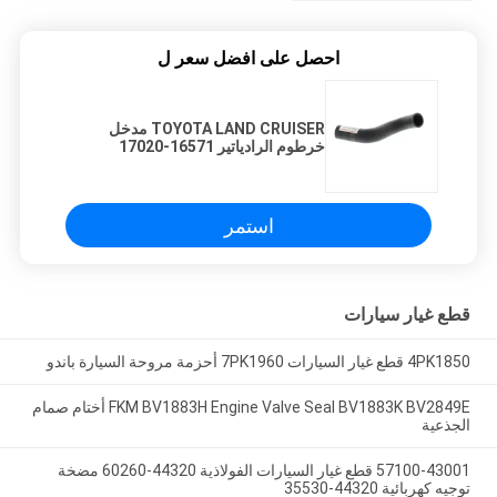
احصل على افضل سعر ل
TOYOTA LAND CRUISER مدخل
خرطوم الرادياتير 16571-17020
16571-16090
استمر
قطع غيار سيارات
4PK1850 قطع غيار السيارات 7PK1960 أحزمة مروحة السيارة باندو
FKM BV1883H Engine Valve Seal BV1883K BV2849E أختام صمام
الجذعية
57100-43001 قطع غيار السيارات الفولاذية 44320-60260 مضخة
توجيه كهربائية 44320-35530