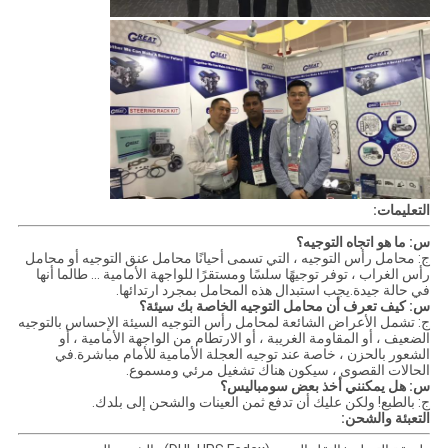
التعليمات:
س: ما هو اتجاه التوجيه؟
ج: محامل رأس التوجيه ، التي تسمى أحيانًا محامل عنق التوجيه أو محامل
رأس الغراب ، توفر توجيهًا سلسًا ومستقرًا للواجهة الأمامية ... طالما أنها
في حالة جيدة.يجب استبدال هذه المحامل بمجرد ارتدائها.
س: كيف تعرف أن محامل التوجيه الخاصة بك سيئة؟
ج: تشمل الأعراض الشائعة لمحامل رأس التوجيه السيئة الإحساس بالتوجيه
الضعيف ، أو المقاومة الغريبة ، أو الارتطام من الواجهة الأمامية ، أو
الشعور بالحزن ، خاصة عند توجيه العجلة الأمامية للأمام مباشرة.في
الحالات القصوى ، سيكون هناك تشغيل مرئي ومسموع.
س: هل يمكنني أخذ بعض سومباليس؟
ج: بالطبع! ولكن عليك أن تدفع ثمن العينات والشحن إلى بلدك.
التعبئة والشحن: