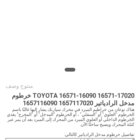
خريطة
الموقع
PRIVACY
POLICY
منتوج وصف
16571-17020 16571-16090 TOYOTA خرطوم
مدخل الرادياتير 1657117020 1657116090
هناك نوعان من خراطيم المبرد في محرك سيارتك.يشار إليها غالبًا باسم
الخرطوم "العلوي" أو "السفلي" ، أو الخرطوم "المدخل" أو "المخرج".يغذي
الخرطوم الداخلي أو العلوي المبرد من المحرك إلى المبرد بعد أن يمر عبر
كتلة المحرك ويصبح ساخنًا الآن.
تفاصيل خرطوم مدخل الرادياتير كالتالي: