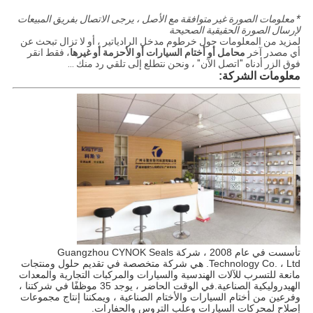
* معلومات الصورة غير متوافقة مع الأصل ، يرجى الاتصال بفريق المبيعات
لإرسال الصورة الحقيقية الصحيحة
لمزيد من المعلومات حول خرطوم مدخل الرادياتير ، أو لا تزال تبحث عن
أي مصدر آخر
محامل أو أختام السيارات أو الأحزمة أو غيرها
، فقط انقر
فوق الزر أدناه "اتصل الآن" ، ونحن نتطلع إلى تلقي رد منك ...
معلومات الشركة:
تأسست في عام 2008 ، شركة Guangzhou CYNOK Seals
Technology Co. ، Ltd. هي شركة متخصصة في تقديم حلول ومنتجات
مانعة للتسرب للآلات الهندسية والسيارات والمركبات التجارية والمعدات
الهيدروليكية الصناعية.في الوقت الحاضر ، يوجد 35 موظفًا في شركتنا ،
وفرعين من أختام السيارات والأختام الصناعية ، ويمكننا إنتاج مجموعات
إصلاح لمحركات السيارات وعلب التروس والحفارات.