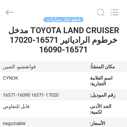
Chuangyu
Industrial
And
Trade
Co.,
قطع غيار سيارات
Ltd..
All
TOYOTA LAND CRUISER مدخل
منزل،
Rights
Reserved.
خرطوم الرادياتير 16571-17020
بيت
16571-16090
منتجات
مكان المنشأ:
قوانغتشو، الصين
معلومات
اسم العلامة
CYNOK
عنا
التجارية:
رقم الموديل:
16571-17020 16571-16090
جولة
الحد الأدنى
قابل للتفاوض
في
لكمية:
المعمل
الأسعار:
negotiable