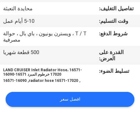
تفاصيل التغليف:
محايدة التعبئة
مراقبة
وقت التسليم:
5-10 أيام عمل
الجودة
شروط الدفع:
T / T ، ويسترن يونيون ، باي بال ، حوالة
مصرفية
اتصل
القدرة على
500 قطعة شهريا
بنا
العرض:
تسليط الضوء:
LAND CRUISER Inlet Radiator Hose، 16571-
أخبار
17020 خرطوم المبرد 16571-16090
,
,
16571-16090
16571-17020 radiator hose
اطلب
افضل سعر
اقتباس
VR