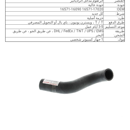
العنصر:
خرطوم مدخل الرادياتير
جودة:
جودة عالية
16571-17020 16571-16090
OEM:
شرط:
كل جديد
طرد:
حزمة أصلية
طرق الدفع:
T / T ، ويسترن يونيون ، باي بال أو التحويل المصرفي
موعد التسليم:
3-5 أيام عمل
طريقة
DHL / FedEx / TNT / UPS / EMS ، عن طريق الجو ، عن طريق
الشحن:
البحر
موك:
1 جهاز كمبيوتر شخصى