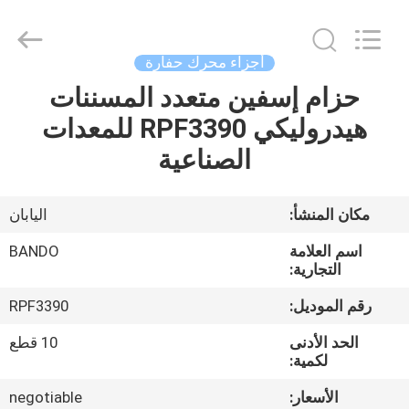
Chuangyu
Industrial
And
Trade
Co.,
أجزاء محرك حفارة
Ltd..
All
حزام إسفين متعدد المسننات
منزل،
Rights
Reserved.
هيدروليكي RPF3390 للمعدات
بيت
الصناعية
منتجات
مكان المنشأ:
اليابان
معلومات
اسم العلامة
BANDO
عنا
التجارية:
رقم الموديل:
RPF3390
جولة
الحد الأدنى
10 قطع
في
لكمية:
المعمل
الأسعار:
negotiable