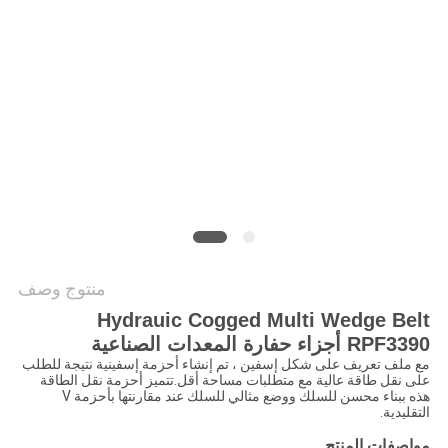
خريطة
الموقع
PRIVACY
POLICY
منتوج وصف
Hydrauic Cogged Multi Wedge Belt
RPF3390 أجزاء حفارة المعدات الصناعية
مع ملف تعريف على شكل إسفين ، تم إنشاء أحزمة إسفينية نتيجة للطلب
على نقل طاقة عالية مع متطلبات مساحة أقل.تتميز أحزمة نقل الطاقة
هذه ببناء محسن للسلك ووضع مثالي للسلك عند مقارنتها بأحزمة V
التقليدية.
مواصفات المنتج