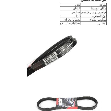
ماركة
باندو
مكان المنشأ
اليابان
قياسي أو غير قياسي
اساسي
نوع المحرك
ديزل
تسليط الضوء
مسنن الحزام
توصيل
5-7 أيام بعد الدفع