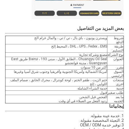
بعض المزيد من التفاصيل
شروط
ويسترن يونيون ، باي بال ، تي / تي ، والمال غرام الخ
الدفع
طريقة
DHL ، UPS ، Fedex ، EMS ، المحيط إلخ
التسليم:
نوع الشركة
مصنع وشركة تجارية
العنوان
Chuangyu Oil Seal ، الطابق الأول ، مبنى Bairui ، 193 طريق East
Guangyuan ، مدينة قوانغتشو
مقرر
أكثر من 10 سنوات
السوق
أمريكا الشمالية وأمريكا الجنوبية وأفريقيا وجنوب شرق آسيا وغيرها
الرئيسي
منتجات
ختم الزيت ، طقم الختم ، لوحة كونترال ، محرك الخانق ، صمام الملف
اخرى
اللولبي ، إلخ
خدمة
خدمة الشراء الشاملة
طلب صغير
قبول
ما بعد
الفحص قبل الشحن
الخدمه
ردود الفعل من العملاء في أي وقت
إيجابياتنا
1. خدمة عينة مقبولة.
2. التعبئة المخصصة مقبولة.
3.توفير خدمة OEM / ODM