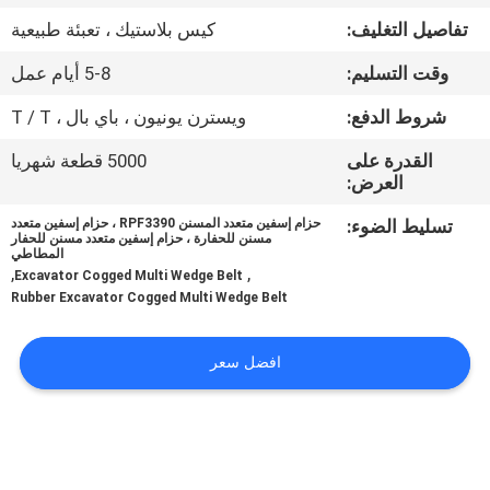
تفاصيل التغليف:
كيس بلاستيك ، تعبئة طبيعية
مراقبة
وقت التسليم:
5-8 أيام عمل
الجودة
شروط الدفع:
ويسترن يونيون ، باي بال ، T / T
اتصل
القدرة على
5000 قطعة شهريا
العرض:
بنا
تسليط الضوء:
حزام إسفين متعدد المسنن RPF3390 ، حزام إسفين متعدد
مسنن للحفارة ، حزام إسفين متعدد مسنن للحفار
المطاطي
أخبار
,
,
Excavator Cogged Multi Wedge Belt
Rubber Excavator Cogged Multi Wedge Belt
اطلب
افضل سعر
اقتباس
VR