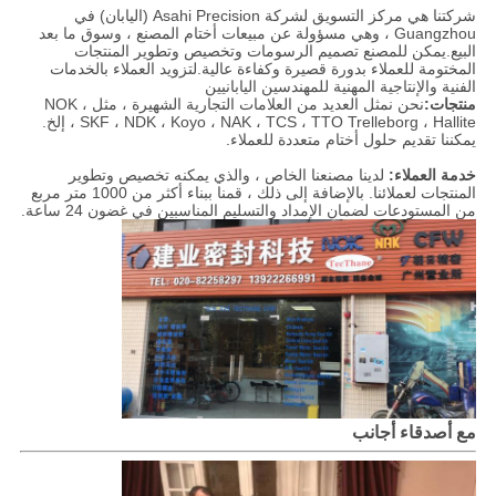
شركتنا هي مركز التسويق لشركة Asahi Precision (اليابان) في
Guangzhou ، وهي مسؤولة عن مبيعات أختام المصنع ، وسوق ما بعد
البيع.يمكن للمصنع تصميم الرسومات وتخصيص وتطوير المنتجات
المختومة للعملاء بدورة قصيرة وكفاءة عالية.لتزويد العملاء بالخدمات
الفنية والإنتاجية المهنية للمهندسين اليابانيين
منتجات:
نحن نمثل العديد من العلامات التجارية الشهيرة ، مثل NOK ،
SKF ، NDK ، Koyo ، NAK ، TCS ، TTO Trelleborg ، Hallite ، إلخ.
يمكننا تقديم حلول أختام متعددة للعملاء.
خدمة العملاء:
لدينا مصنعنا الخاص ، والذي يمكنه تخصيص وتطوير
المنتجات لعملائنا. بالإضافة إلى ذلك ، قمنا ببناء أكثر من 1000 متر مربع
من المستودعات لضمان الإمداد والتسليم المناسبين في غضون 24 ساعة.
مع أصدقاء أجانب