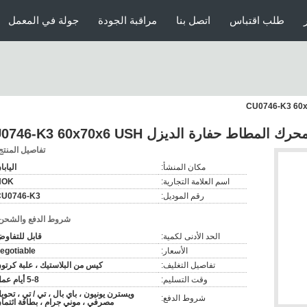
طلب اقتباس
اتصل بنا
مراقبة الجودة
جولة في المعمل
مطاط حفارة الديزل CU0746-K3 60x70x6 USH
تفاصيل المنتج
مكان المنشأ:
اليابا
اسم العلامة التجارية:
NOK
رقم الموديل:
CU0746-K3
شروط الدفع والشحن
الحد الأدنى لكمية:
قابل للتفاو
الأسعار:
egotiable
تفاصيل التغليف:
كيس من البلاستيك ، علبة كرتو
وقت التسليم:
5-8 أيام عمل
ويسترن يونيون ، باي بال ، تي / تي ، تحوي
شروط الدفع:
مصرفي ، موني جرام ، بطاقة ائتما