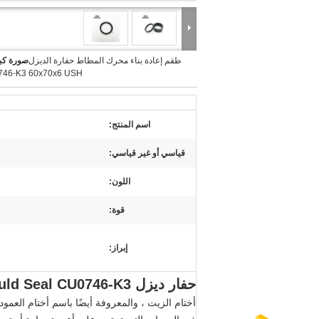
طقم إعادة بناء محرك المطاط حفارة الديزل
صورة كبي
46-K3 60x70x6 USH
اسم المنتج:
قياسي أو غير قياسي:
اللون:
قوة:
إبراز:
حفار ديزل Rebiuld Seal CU0746-K3 مقاس 60 * 70 * 6 ختم زيت أسطوانة المحرك
أختام الزيت ، والمعروفة أيضًا باسم أختام الع