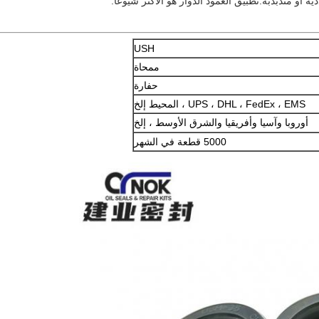
 أو متذبذبة.تطبيق العمود الدوار هو الأكثر شيوعًا.
USH
ممحاة
حفارة
UPS ، DHL ، FedEx ، EMS ، المحيط إلخ
أوروبا وآسيا وأفريقيا والشرق الأوسط ، إلخ
5000 قطعة في الشهر