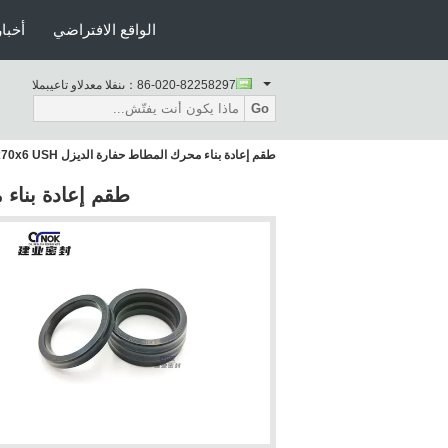
الواقع الافتراضي
أخبار
86-020-82258297
المبيعات والدعم الفنى：
Go
طقم إعادة بناء محرك المطاط حفارة الديزل CU0746-K3 60x70x6 USH
طقم إعادة بناء محرك ال