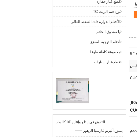
قطع غيار حفارة
نوع ختم الزيت TC
الأختام الدوارة ذات الضغط العالي
يا صندوق الخاتم
أختام التوجيه المعزز
مجموعة كاملة طوقا
قطع غيار سيارات
كبس
CU0
,
التفوق في إنتاج وإنتاج ألتا كاليداد
حيم
—— يسوع ألبرتو غارسيا الزهور