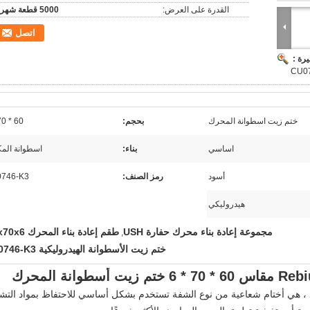
القدرة على العرض:
5000 قطعة شهريا
اتصل
رة :
CU07
ختم زيت اسطوانة المحرك
بحجم:
60 * 70 * 6
اساسي
بناء:
اسطوانة الم
أسود
رمز الصنف:
746-K3
هيدروليكي
مجموعة إعادة بناء محرك حفارة USH
طقم إعادة بناء المحرك 60x70x6
,
ختم زيت الأسطوانة الهيدروليكية CU0746-K3
مود ، هي أختام شعاعية من نوع الشفة تستخدم بشكل أساسي للاحتفاظ بمواد التش