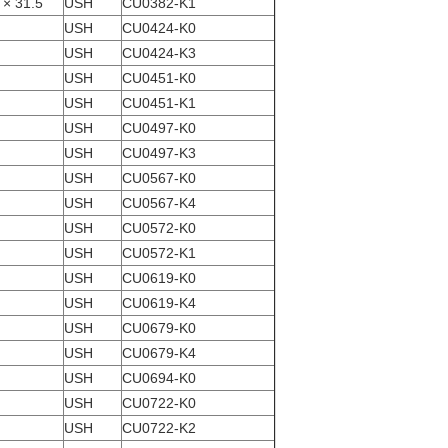
CU0382-K1
USH
31.5 × 41.5 × 6.1 بوصة
USH
CU0424-K0
USH
CU0424-K3
USH
CU0451-K0
USH
CU0451-K1
USH
CU0497-K0
USH
CU0497-K3
USH
CU0567-K0
USH
CU0567-K4
USH
CU0572-K0
USH
CU0572-K1
USH
CU0619-K0
USH
CU0619-K4
USH
CU0679-K0
USH
CU0679-K4
USH
CU0694-K0
USH
CU0722-K0
USH
CU0722-K2