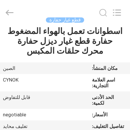
Chuangyu
Industrial
And
Trade
Co.,
قطع غيار حفارة
Ltd..
All
اسطوانات تعمل بالهواء المضغوط
منزل،
Rights
Reserved.
حفارة قطع غيار ديزل حفارة
بيت
محرك حلقات المكبس
منتجات
مكان المنشأ:
الصين
معلومات
اسم العلامة
CYNOK
عنا
التجارية:
الحد الأدنى
قابل للتفاوض
لكمية:
جولة
في
الأسعار:
negotiable
المعمل
تفاصيل التغليف:
تغليف محايد