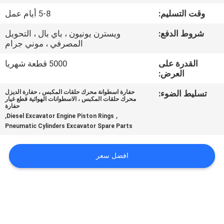
وقت التسليم:
5-8 أيام عمل
مراقبة
شروط الدفع:
ويسترن يونيون ، باي بال ، التحويل
الجودة
المصرفي ، موني جرام
القدرة على
5000 قطعة شهريا
اتصل
العرض:
بنا
تسليط الضوء:
حفارة اسطوانة محرك حلقات المكبس ، حفارة الديزل
محرك حلقات المكبس ، الاسطوانات الهوائية قطع غيار
حفارة
,
,
Diesel Excavator Engine Piston Rings
أخبار
Pneumatic Cylinders Excavator Spare Parts
اطلب
افضل سعر
اقتباس
VR