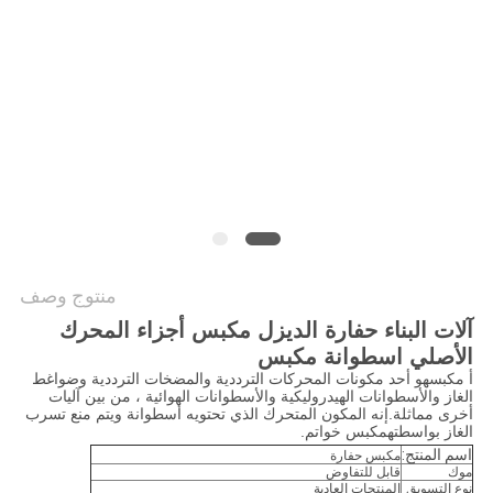
خريطة
الموقع
PRIVACY
POLICY
منتوج وصف
آلات البناء حفارة الديزل مكبس أجزاء المحرك
الأصلي اسطوانة مكبس
أ
مكبس
هو أحد مكونات المحركات الترددية والمضخات الترددية وضواغط
الغاز والأسطوانات الهيدروليكية والأسطوانات الهوائية ، من بين آليات
أخرى مماثلة.إنه المكون المتحرك الذي تحتويه أسطوانة ويتم منع تسرب
الغاز بواسطته
مكبس
خواتم.
اسم المنتج:
مكبس حفارة
موك
قابل للتفاوض
نوع التسويق
المنتجات العادية