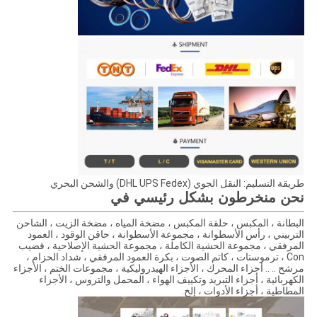
طريقة التسليم: النقل الجوي (DHL UPS Fedex) والشحن البحري
نحن منخرطون بشكل رئيسي في
البطانة ، المكبس ، حلقة المكبس ، مضخة المياه ، مضخة الزيت ، الشاحن
التربيني ، رأس الأسطوانة ، مجموعة الأسطوانة ، حاقن الوقود ، العمود
المرفقي ، مجموعة الحشية الكاملة ، مجموعة الحشية الإصلاحية ، قضيب
Con ، ترموستات ، كاتم الصوت ، بكرة العمود المرفقي ، شداد الحزام ،
مرشح .. .. أجزاء المحرك ، الأجزاء الهيدروليكية ، مجموعات الختم ، الأجزاء
الكهربائية ، أجزاء التبريد وتكييف الهواء ، المحمل والتروس ، الأجزاء
المطاطية ، أجزاء الأدوات ، إلخ.