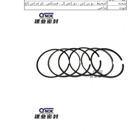
شحنة
المحيط ، يو بي إس ، دي إتش إل ، فيديكس ، إي إم إس إلخ
جودة
إبداعي