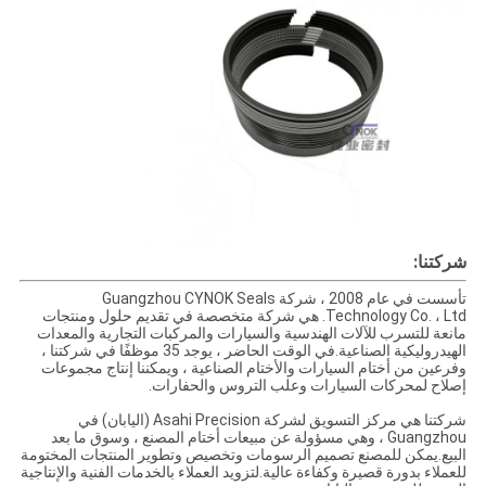
شركتنا:
تأسست في عام 2008 ، شركة Guangzhou CYNOK Seals
Technology Co. ، Ltd. هي شركة متخصصة في تقديم حلول ومنتجات
مانعة للتسرب للآلات الهندسية والسيارات والمركبات التجارية والمعدات
الهيدروليكية الصناعية.في الوقت الحاضر ، يوجد 35 موظفًا في شركتنا ،
وفرعين من أختام السيارات والأختام الصناعية ، ويمكننا إنتاج مجموعات
إصلاح لمحركات السيارات وعلب التروس والحفارات.
شركتنا هي مركز التسويق لشركة Asahi Precision (اليابان) في
Guangzhou ، وهي مسؤولة عن مبيعات أختام المصنع ، وسوق ما بعد
البيع.يمكن للمصنع تصميم الرسومات وتخصيص وتطوير المنتجات المختومة
للعملاء بدورة قصيرة وكفاءة عالية.لتزويد العملاء بالخدمات الفنية والإنتاجية