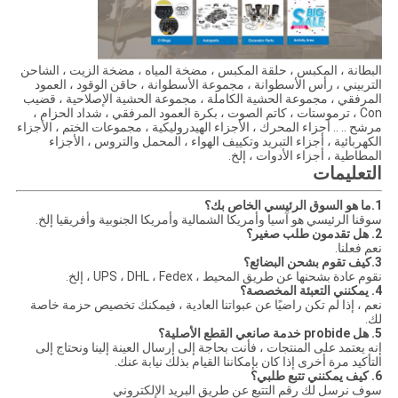
البطانة ، المكبس ، حلقة المكبس ، مضخة المياه ، مضخة الزيت ، الشاحن
التربيني ، رأس الأسطوانة ، مجموعة الأسطوانة ، حاقن الوقود ، العمود
المرفقي ، مجموعة الحشية الكاملة ، مجموعة الحشية الإصلاحية ، قضيب
Con ، ترموستات ، كاتم الصوت ، بكرة العمود المرفقي ، شداد الحزام ،
مرشح .. .. أجزاء المحرك ، الأجزاء الهيدروليكية ، مجموعات الختم ، الأجزاء
الكهربائية ، أجزاء التبريد وتكييف الهواء ، المحمل والتروس ، الأجزاء
المطاطية ، أجزاء الأدوات ، إلخ.
التعليمات
1.ما هو السوق الرئيسي الخاص بك؟
سوقنا الرئيسي هو آسيا وأمريكا الشمالية وأمريكا الجنوبية وأفريقيا إلخ.
2. هل تقدمون طلب صغير؟
نعم فعلنا.
3.كيف تقوم بشحن البضائع؟
نقوم عادة بشحنها عن طريق المحيط ، UPS ، DHL ، Fedex ، إلخ.
4. يمكنني التعبئة المخصصة؟
نعم ، إذا لم تكن راضيًا عن عبواتنا العادية ، فيمكنك تخصيص حزمة خاصة
لك.
5. هل probide خدمة صانعي القطع الأصلية؟
إنه يعتمد على المنتجات ، فأنت بحاجة إلى إرسال العينة إلينا ونحتاج إلى
التأكيد مرة أخرى إذا كان بإمكاننا القيام بذلك نيابة عنك.
6. كيف يمكنني تتبع طلبي؟
سوف نرسل لك رقم التتبع عن طريق البريد الإلكتروني