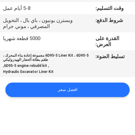
وقت التسليم:
5-8 أيام عمل
مراقبة
شروط الدفع:
ويسترن يونيون ، باي بال ، التحويل
الجودة
المصرفي ، موني جرام
القدرة على
5000 قطعة شهريا
اتصل
العرض:
بنا
تسليط الضوء:
6D95-5 Liner Kit ، 6D95-5 مجموعة إعادة بناء المحرك ،
طقم بطانة الحفار الهيدروليكي
,
,
6D95-5 engine rebuild kit
أخبار
Hydraulic Excavator Liner Kit
افضل سعر
اطلب
اقتباس
VR