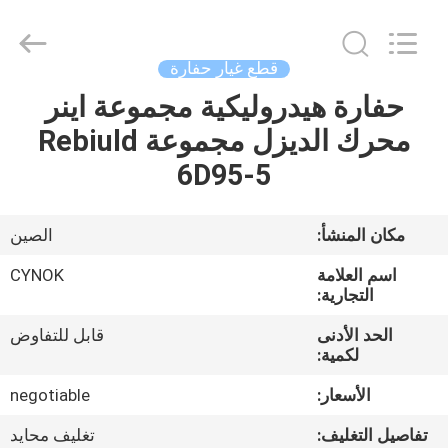
Chuangyu
Industrial
And
Trade
Co.,
قطع غيار حفارة
Ltd..
All
حفارة هيدروليكية مجموعة اينر
منزل،
Rights
Reserved.
محرك الديزل مجموعة Rebiuld
بيت
6D95-5
منتجات
مكان المنشأ:
الصين
معلومات
اسم العلامة
CYNOK
عنا
التجارية:
الحد الأدنى
قابل للتفاوض
لكمية:
جولة
في
الأسعار:
negotiable
المعمل
تفاصيل التغليف:
تغليف محايد