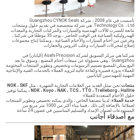
تأسست في عام 2008 ، شركة Guangzhou CYNOK Seals
Technology Co. ، Ltd. هي شركة متخصصة في تقديم حلول ومنتجات
مانعة للتسرب للآلات الهندسية والسيارات والمركبات التجارية والمعدات
الهيدروليكية الصناعية.في الوقت الحاضر ، يوجد 35 موظفًا في شركتنا ،
وفرعين من أختام السيارات والأختام الصناعية ، ويمكننا إنتاج مجموعات
إصلاح لمحركات السيارات وعلب التروس والحفارات.
شركتنا هي مركز التسويق لشركة Asahi Precision (اليابان) في
Guangzhou ، وهي مسؤولة عن مبيعات أختام المصنع ، وسوق ما بعد
البيع.يمكن للمصنع تصميم الرسومات وتخصيص وتطوير المنتجات المختومة
للعملاء بدورة قصيرة وكفاءة عالية.لتزويد العملاء بالخدمات الفنية والإنتاجية
المهنية للمهندسين اليابانيين.
منتجات:
نحن نمثل العديد من العلامات التجارية الشهيرة ، مثل
NOK ، SKF
، NDK ، Koyo ، NAK ، TCS ، TTO ، Trelleborg ، Hallite
.يمكننا توفير
حلول الأختام المتعددة للعملاء.
خدمة العملاء:
لدينا مصنعنا الخاص ، والذي يمكنه تخصيص وتطوير المنتجات
لعملائنا. بالإضافة إلى ذلك ، قمنا ببناء أكثر من 1000 متر مربع من
المستودعات لضمان الإمداد والتسليم المناسبين في غضون 24 ساعة.
مع أصدقاء أجانب