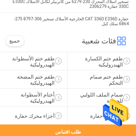
تسخير أسلاك المحرك 230-6279 من كاتربيلر لكابل الأسلاك E330C
330C حفارة 2306279
حفارة CAT 336D E336D الخارجية الأسلاك تسخير 306-8797 275-
6864 سلك كبل
فئات شعبية
جميع
طقم ختم الكسارة 
طقم ختم الأسطوانة 
الهيدروليكية
الهيدروليكية
طقم ختم صمام 
طقم ختم المضخة 
التحكم
الهيدروليكية
صمام الملف اللولبي 
أختام الأسطوانة 
للحفارة
الهيدروليكية
قطع غيار حفارة
أجزاء محرك حفارة
طلب اقتباس