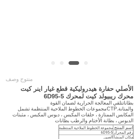
خريطة
الموقع
PRIVACY
POLICY
منتوج وصف
الأصلي حفارة هيدروليكية قطع غيار اينر كيت
محرك ريبيولد كيت لمحرك 6D95-5
بطانات
تلقي المعالجة الحرارية لضمان القوة
والمتانة.CTP
مجموعات الخطوط الملاحية المنتظمة
تشمل
المكابس الممتازة ، حلقات المكبس ، دبوس المكبس ، مثبتات
الدبوس ،
بطانة
الأختام والرطب
بطانات
اسم المنتج:
مجموعة الخطوط الملاحية المنتظمة
رقم المحرك
6D95-5
مكان المنشأ
الصين