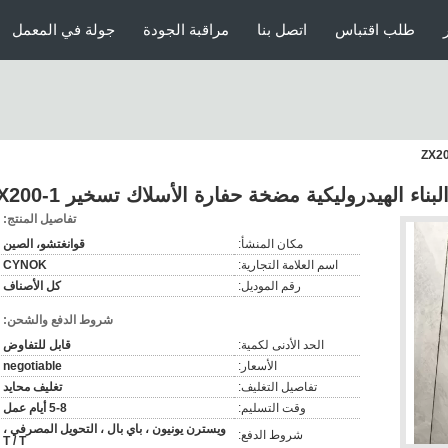
طلب اقتباس
اتصل بنا
مراقبة الجودة
جولة في المعمل
لبناء الهيدروليكية مضخة حفارة الأسلاك تسخير ZX200-1
تفاصيل المنتج:
مكان المنشأ:
قوانغتشو، الصين
اسم العلامة التجارية:
CYNOK
رقم الموديل:
كل الأصناف
شروط الدفع والشحن:
الحد الأدنى لكمية:
قابل للتفاوض
الأسعار:
negotiable
تفاصيل التغليف:
تغليف محايد
وقت التسليم:
5-8 أيام عمل
ويسترن يونيون ، باي بال ، التحويل المصرفي ،
شروط الدفع:
T / T