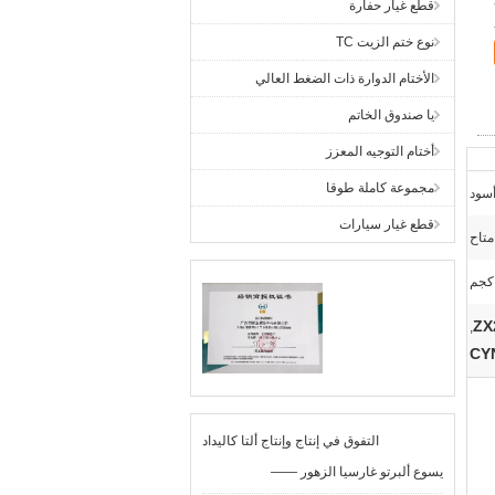
قطع غيار حفارة
نوع ختم الزيت TC
الأختام الدوارة ذات الضغط العالي
يا صندوق الخاتم
أختام التوجيه المعزز
مجموعة كاملة طوقا
أسود
قطع غيار سيارات
متاح
,
التفوق في إنتاج وإنتاج ألتا كاليداد
—— يسوع ألبرتو غارسيا الزهور