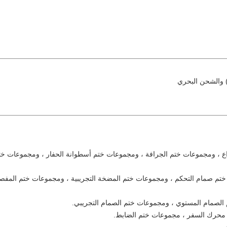
تأسست في عام 2008 ، شركة Guangzhou CYNOK Seals Technology Co. ، Ltd. هي شركة متخصصة في تقديم حلول
الأختام الصناعية ، ويمكننا إنتاج مجموعات إصلاح لمحركات السيارات وعلب
شركتنا هي مركز التسويق لشركة Asahi Precision (اليابان) في Guangzhou ، وهي مسؤولة عن مبيعات أختام المصنع ، و
تطوير المنتجات المختومة للعملاء بدورة قصيرة وكفاءة عالية.لتزويد العملاء
نيين.
لشهيرة ، مثل
OK ، SKF ، NDK ، Koyo ، NAK ، TCS ، TTO ، Trelleborg ،
ء.
لدينا مصنعنا الخاص 
ين في غضون 24 ساعة.