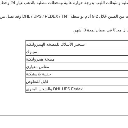
عمر خدمة أطول: يحتوي الحزام على سدادات أصلية ومثبطات اللهب بدرجة حرارة عالية ومحطات مطلية بالذهب عيار 24 وخط
جانًا في ضمان لمدة 3 أشهر.
تسخير الأسلاك للمضخة الهيدروليكية
سينوك
مضخة هيدروليكية
مقاس معياري
حقيبة بلاستيكية
قابل للتفاوض
DHL UPS Fedex والشحن البحري