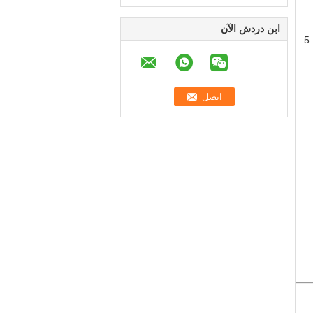
ابن دردش الآن
تسليم سريع: سوف يتم شحن أداة تثبيت الحفارات من الصين خلال 2-5 أيام بواسطة DHL / UPS / FEDEX / TNT وقد تصل من 5