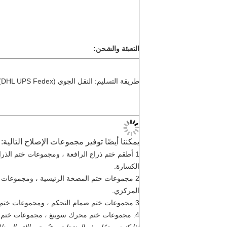
موظفًا في شركتنا ، وفرعين من أختام السيارات و
التروس والحفارات.
بعد البيع.يمكن للمصنع تصميم الرسومات وتخصيص و
بالخدمات الفنية والإنتاجية المهنية للمهندسين اليابا
منتجات:
نحن نمثل العديد من العلامات التجارية ا
Hallite
.يمكننا توفير حلول الأختام المتعددة للعملا
خدمة العملاء:
مربع من المستودعات لضمان الإمداد والتسليم المناسب