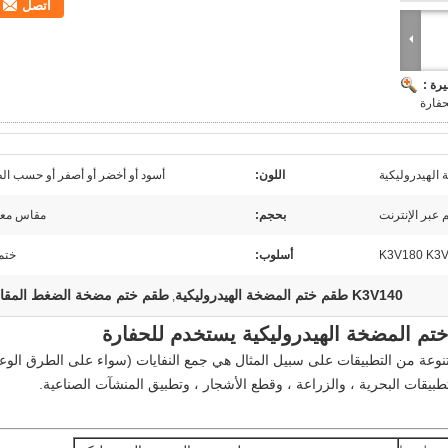
اتصل
رة :
حفارة
الهيدروليكية
اللون:
أسود أو أخضر أو ​​أصفر أو حسب ا
 عبر الإنترنت
بحجم:
مقاس معي
K3V180 K3V
أسلوب:
ختم
K3V140 طقم ختم المضخة الهيدروليكية
طقم ختم مضخة الضغط المقا
,
متنوعة من التطبيقات على سبيل المثال هي جمع النفايات (سواء على الطرق الوع
لتطبيقات البحرية ، والزراعة ، وقطع الأشجار ، وتطبيق المنشآت الصناعية.