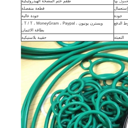
مول بها
طقم ختم المضخة الهيدروليكية
إستعمال
قطعة منفصلة
جودة
جودة عالية
 الدفع
ويسترن يونيون ، T / T ، MoneyGram ، Paypal ،
بطاقة الائتمان
التعبئة
حقيبة بلاستيكية