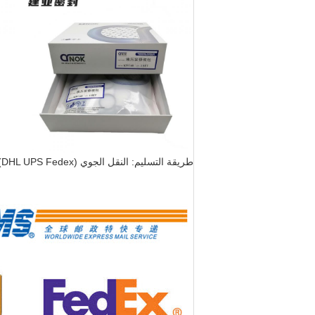
طريقة التسليم: النقل الجوي (DHL UPS Fedex) والشحن البحري