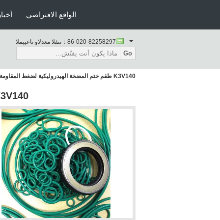
الواقع الافتراضي
أخبار
86-020-82258297
المبيعات والدعم الفنى：
Go
K3V140 طقم ختم المضخة الهيدروليكية لضغط المقاومة للحفارة
K3V140 طقم ختم المضخة الهيدروليكية لضغط المقاو