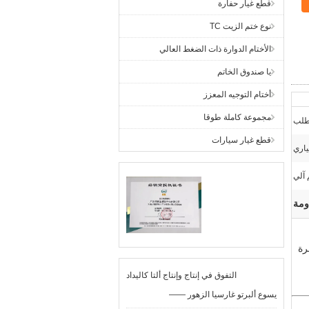
قطع غيار حفارة
نوع ختم الزيت TC
الأختام الدوارة ذات الضغط العالي
يا صندوق الخاتم
أختام التوجيه المعزز
مجموعة كاملة طوقا
لطلب
قطع غيار سيارات
اري
 آلي
ومة
رة
التفوق في إنتاج وإنتاج ألتا كاليداد
—— يسوع ألبرتو غارسيا الزهور