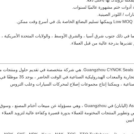
يمكننا تزويدك بها بأعلى دقة.
كة أدوات ختم مشهورة عالميًا لسنوات.
ات / اللودر الصينية.
.
، بما في ذلك جنوب شرق آسيا ، والشرق الأوسط ، والولايات المتحدة الأمريكية ،
م تقديرها بدرجة عالية من قبل العملاء.
تأسست في عام 2008 ، Guangzhou CYNOK Seals Technology Co. ، Ltd. هي شركة متخصصة في تقديم حلول ومنتج
للتسرب للآلات الهندسية والسيارات والمركبات التجارية والمعدات الهيدروليكية الصناعية.في الوقت الحاضر ، يوجد 35 موظفًا في
لصناعية ، ويمكننا إنتاج مجموعات إصلاح لمحركات السيارات وعلب التروس
شركتنا هي مركز التسويق لشركة Asahi Precision (اليابان) في Guangzhou ، وهي مسؤولة عن مبيعات أختام المصنع ، و
تطوير المنتجات المختومة للعملاء بدورة قصيرة وكفاءة عالية.لتزويد العملاء
نيين