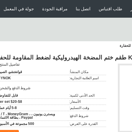
طلب اقتباس
اتصل بنا
مراقبة الجودة
جولة في المعمل
مة للحفارة
تفاصيل المنتج
مكان المنشأ:
قوانغتشو، الصي
اسم العلامة التجارية:
CYNOK
شروط الدفع والشحن
الحد الأدنى لكمية:
قابل للتفاو
الأسعار:
$8-$20 per set
وقت التسليم:
5-8 أيام عمل
ويسترن يونيون ، T / T ، MoneyGram
شروط الدفع:
Paypal ، بطاقة الائتمان
القدرة على العرض:
500 مجموعة في الأسبوع