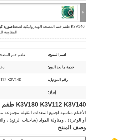
K3V140 طقم ختم المضخة الهيدروليكية لضغط
صورة كبي
المقاومة لل
اسم المنتج:
طقم ختم المضخة 
خدمة ما بعد البيع:
دعم
رقم الموديل:
112 K3V140
إبراز:
K3V180 K3V112 K3V140 طقم ختم المضخة الهيدروليكية يستخدم للحفارة
الأختام مناسبة لجميع المعدات الثقيلة.مجموعة 
أو الوعرة) ، ومناولة المواد (شاحنات الرفع) ، وا
وصف المنتج