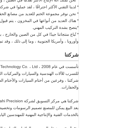
* نحن نملك آلة الإنتاج الأكثر تقدمًا في الصين ، و
* لدينا التقني الأكثر احترافًا ، لقد عملوا في شر
* نحن نوفر مجموعة الختم للعديد من مصانع الحفار
* هناك العديد من أنواعها في المخزون ، يتم قبول Low MOQ ويمكنها تسليم البضائع الخاصة بك في أسرع وقت ممكن
*ينصح بشدة التركيب المهني.
* تُباع منتجاتنا جيدًا في كل من الصين والخارج 
وأوروبا ، وأمريكا الجنوبية ، وما إلى ذلك ، وقد ت
شركتنا
شركتنا ، وفرعين من أختام السيارات والأختام ا
والحفارات.
بعد البيع.يمكن للمصنع تصميم الرسومات وتخصيص و
بالخدمات الفنية والإنتاجية المهنية للمهندسين اليابا