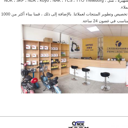
نحن نمثل العديد من العلامات التجارية الشهيرة ، مثل NOK ، SKF ، NDK ، Koyo ، NAK ، TCS ، TTO Trelleborg ،
لدينا مصنعنا الخاص 
ب في غضون 24 ساعة.