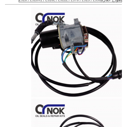
E320 / E320V2 / E320L / E322L / E316 / E325 / E330