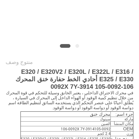
خريطة
الموقع
PRIVACY
POLICY
منتوج وصف
E320 / E320V2 / E320L / E322L / E316 /
E325 / E330 أحادي الخط حفارة خنق المحرك
106-0092X 7Y-3914 105-0092
في محرك الاحتراق الداخلي ، يعتبر الخانق وسيلة للتحكم في قوة المحرك
من خلال تنظيم كمية الوقود أو الهواء الداخل إلى المحرك.في السيارة ،
يُطلق أحيانًا على عنصر التحكم الذي يستخدمه السائق لتنظيم الطاقة اسم
دواسة الوقود أو دواسة الوقود أو دواسة الوقود.
جزء اسم:
محرك خنق
ماركة
سينوك
مكان المنشأ
الصين
OEM
106-0092X 7Y-3914105-0092
وزن
2.4 كجم
نموذج حفارة