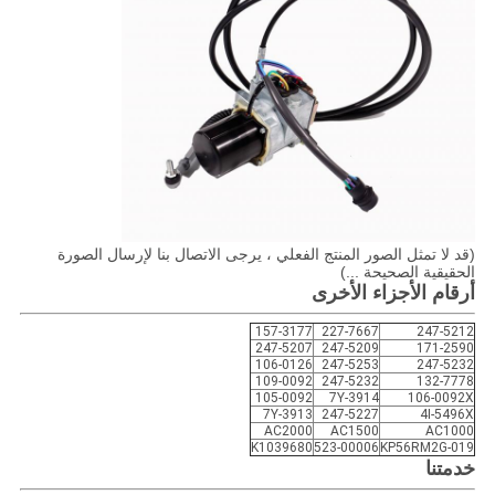
(قد لا تمثل الصور المنتج الفعلي ، يرجى الاتصال بنا لإرسال الصورة
الحقيقية الصحيحة ...)
أرقام الأجزاء الأخرى
157-3177
227-7667
247-5212
247-5207
247-5209
171-2590
106-0126
247-5253
247-5232
109-0092
247-5232
132-7778
105-0092
7Y-3914
106-0092X
7Y-3913
247-5227
4I-5496X
AC2000
AC1500
AC1000
K1039680
523-00006
KP56RM2G-019
خدمتنا