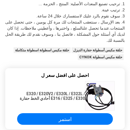
1. ترحيب تصنيع المعدات الأصلية: المنتج ، الحزمة ...
2. ترتيب عينة.
3. سوف نقوم بالرد عليك لاستفسارك خلال 24 ساعة.
4. بعد الإرسال ، سنتعقب المنتجات لك مرة كل يومين ، حتى تحصل على
المنتجات.عندما تحصل على
السلع ، واختبرها ، وأعطيني ملاحظات. إذا كان
لديك أي أسئلة حول المشكلة ، فاتصل بنا ، وسوف نقدم لك
طريقة الحل
بالنسبة لك.
حلقة مكبس أسطوانة حفارة الديزل
حلقة مكبس اسطوانة اسطوانة متكاملة
حلقة مكبس اسطوانة CYNOK
احصل على افضل سعر ل
E320 / E320V2 / E320L / E322L /
E316 / E325 / E330 أحادي الخط حفارة
خنق المحرك 106-0092X 7Y-3914
105-0092
استمر