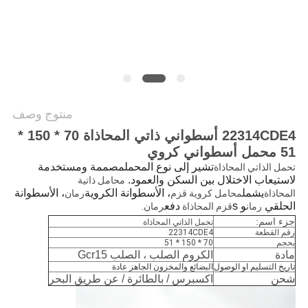
خريطة
الموقع
PRIVACY
POLICY
منتوج وصف
22314CDE4 أسطواني ذاتي المحاذاة 70 * 150 *
51 محمل أسطواني كروي
تشير إلى نوع المحمل
مصممة ومستخدمة
تحمل الذاتي المحاذاة
لاستيعاب الاختلال بين السكن والعمود.
محامل ذاتية
يشمل
، الأسطوانة الكروية
، الأسطوانة
المحاذاة
محامل كروية قزم
رمان
الحلقي
و s
دفع
رمان
قزم المحاذاة
رمان.
جزء اسم:
تحمل الذاتي المحاذاة
رقم القطعة
22314CDE4
بحجم
70 * 150 * 51
مادة
الكروم الصلب ، الصلب Gcr15
تاريخ التسليم او الوصول
البضائع والمخزون الجاهز عادة
شحن
اكسبرس / بالطائرة / عن طريق البحر