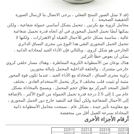
(قد لا تمثل الصور المنتج الفعلي ، يرجى الاتصال بنا لإرسال الصورة
الحقيقية الصحيحة ...)
محامل كروية مع بكرتين ، تتحمل بشكل أساسي حمولة شعاعية ، ولكن
يمكنها أيضًا تحمل الحمل المحوري في أي اتجاه.قدرة تحميل شعاعية
عالية ، مناسبة بشكل خاص للأحمال الثقيلة أو الاهتزازات ، ولكنها لا
تتحمل الحمل المحوري النقي.هذا النوع من مجرى السباق الدائري
الخارجي هو شكل كروي ، وبالتالي فإن الأداء الجيد لمحاذاته الذاتية ،
يمكن أن يعوض خطأ التركيز.
هناك نوعان من الأسطوانة الكروية المتناظرة ، وهناك مسار حلقي كروي
خارجي مشترك ، والحلقة الداخلية المحمل بإمالة محورين
زاوية مجرى السباق ، المحاذاة مع الأداء الجيد ، عندما تكون قوة المحور
مثنية أو تثبيت قلب مختلف لا يزال يتحمل الاستخدام العادي ، يختلف
النقل المتحد المركز مع نطاق حجم المحمل ، ويسمح بالمحاذاة بشكل
عام من 1 إلى 2.5 درجة قدرة تحمل الحمولة من النوع الأكبر ، بالإضافة
إلى الأحمال الشعاعية ولكن أيضًا قيد التنفيذ خارج دور الحمل المحوري ،
مع مقاومة تأثير جيدة ، بشكل عام ، سمحت محامل الأسطوانة ذاتية
المحاذاة بسرعة العمل أقل من منخفضة.
أرقام الأجزاء الأخرى
22311
22212
22210
22210