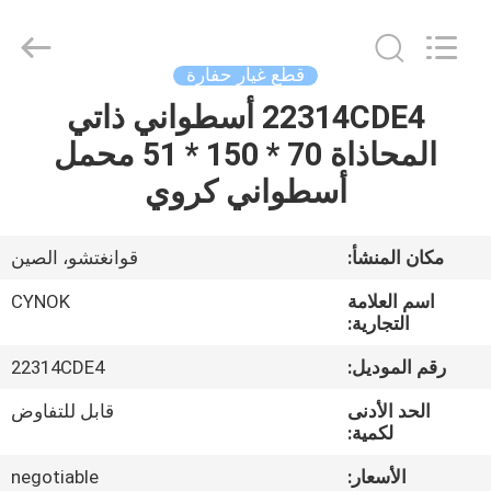
Chuangyu
Industrial
And
Trade
Co.,
قطع غيار حفارة
Ltd..
All
22314CDE4 أسطواني ذاتي
منزل،
Rights
Reserved.
المحاذاة 70 * 150 * 51 محمل
بيت
أسطواني كروي
منتجات
مكان المنشأ:
قوانغتشو، الصين
معلومات
اسم العلامة
CYNOK
عنا
التجارية:
رقم الموديل:
22314CDE4
جولة
الحد الأدنى
قابل للتفاوض
في
لكمية:
المعمل
الأسعار:
negotiable