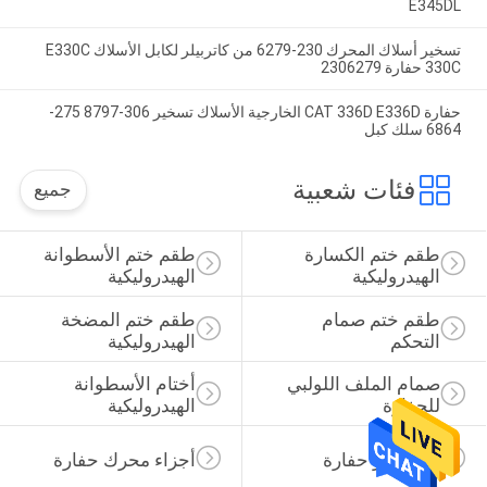
E345DL
تسخير أسلاك المحرك 230-6279 من كاتربيلر لكابل الأسلاك E330C
330C حفارة 2306279
حفارة CAT 336D E336D الخارجية الأسلاك تسخير 306-8797 275-
6864 سلك كبل
فئات شعبية
جميع
طقم ختم الكسارة 
طقم ختم الأسطوانة 
الهيدروليكية
الهيدروليكية
طقم ختم صمام 
طقم ختم المضخة 
التحكم
الهيدروليكية
صمام الملف اللولبي 
أختام الأسطوانة 
للحفارة
الهيدروليكية
قطع غيار حفارة
أجزاء محرك حفارة