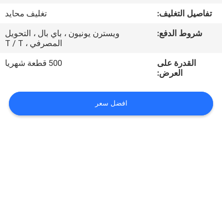
تفاصيل التغليف:
تغليف محايد
مراقبة
شروط الدفع:
ويسترن يونيون ، باي بال ، التحويل
الجودة
المصرفي ، T / T
القدرة على
500 قطعة شهريا
اتصل
العرض:
بنا
افضل سعر
أخبار
اطلب
اقتباس
VR