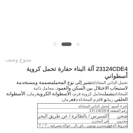
خريطة
الموقع
PRIVACY
POLICY
منتوج وصف
23124CDE4 آلة البناء حفارة تحمل كروية
أسطواني
تشير إلى نوع المحمل
مصممة ومستخدمة
تحمل الذاتي المحاذاة
لاستيعاب الاختلال بين السكن والعمود.
محامل ذاتية
يشمل
، الأسطوانة الكروية
، الأسطوانة
المحاذاة
محامل كروية قزم
رمان
الحلقي
و s
دفع
رمان
قزم المحاذاة
رمان.
جزء اسم:
تحمل الذاتي المحاذاة
رقم القطعة
23124CDE4
شحن
اكسبرس / بالطائرة / عن طريق البحر
مخزون
في المخزن
شروط الدفع
ويسترن يونيون ، باي بال ، حوالة مصرفية ، T / T