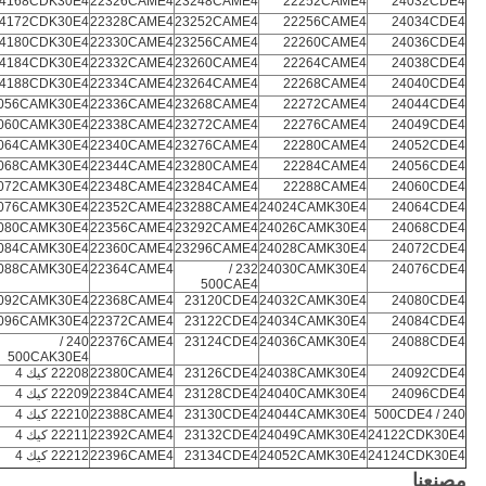
4168CDK30E4
22326CAME4
23248CAME4
22252CAME4
24032CDE4
4172CDK30E4
22328CAME4
23252CAME4
22256CAME4
24034CDE4
4180CDK30E4
22330CAME4
23256CAME4
22260CAME4
24036CDE4
4184CDK30E4
22332CAME4
23260CAME4
22264CAME4
24038CDE4
4188CDK30E4
22334CAME4
23264CAME4
22268CAME4
24040CDE4
056CAMK30E4
22336CAME4
23268CAME4
22272CAME4
24044CDE4
060CAMK30E4
22338CAME4
23272CAME4
22276CAME4
24049CDE4
064CAMK30E4
22340CAME4
23276CAME4
22280CAME4
24052CDE4
068CAMK30E4
22344CAME4
23280CAME4
22284CAME4
24056CDE4
072CAMK30E4
22348CAME4
23284CAME4
22288CAME4
24060CDE4
076CAMK30E4
22352CAME4
23288CAME4
24024CAMK30E4
24064CDE4
080CAMK30E4
22356CAME4
23292CAME4
24026CAMK30E4
24068CDE4
084CAMK30E4
22360CAME4
23296CAME4
24028CAMK30E4
24072CDE4
088CAMK30E4
22364CAME4
232 /
24030CAMK30E4
24076CDE4
500CAE4
092CAMK30E4
22368CAME4
23120CDE4
24032CAMK30E4
24080CDE4
096CAMK30E4
22372CAME4
23122CDE4
24034CAMK30E4
24084CDE4
240 /
22376CAME4
23124CDE4
24036CAMK30E4
24088CDE4
500CAK30E4
24092CDE4
24038CAMK30E4
23126CDE4
22380CAME4
22208 كيك 4
24096CDE4
24040CAMK30E4
23128CDE4
22384CAME4
22209 كيك 4
240 / 500CDE4
24044CAMK30E4
23130CDE4
22388CAME4
22210 كيك 4
24122CDK30E4
24049CAMK30E4
23132CDE4
22392CAME4
22211 كيك 4
24124CDK30E4
24052CAMK30E4
23134CDE4
22396CAME4
22212 كيك 4
مصنعنا