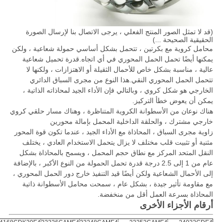
(قد لا تمثل الصور المنتج الفعلي ، يرجى الاتصال بنا لإرسال الصورة
الحقيقية الصحيحة ...)
محامل كروية مع بكرتين ، تتحمل بشكل أساسي حمولة شعاعية ، ولكن
يمكنها أيضًا تحمل الحمل المحوري في أي اتجاه.قدرة تحميل شعاعية
عالية ، مناسبة بشكل خاص للأحمال الثقيلة أو الاهتزازات ، ولكنها لا
تتحمل الحمل المحوري النقي.هذا النوع من مجرى السباق الدائري
الخارجي هو شكل كروي ، وبالتالي فإن الأداء الجيد لمحاذاته الذاتية ،
يمكن أن يعوض خطأ التركيز.
هناك نوعان من الأسطوانة الكروية المتناظرة ، وهناك مسار حلقي كروي
خارجي مشترك ، والحلقة الداخلية المحمل بإمالة محورين
زاوية مجرى السباق ، المحاذاة مع الأداء الجيد ، عندما تكون قوة المحور
مثنية أو تثبيت قلب مختلف لا يزال يتحمل الاستخدام العادي ، يختلف
النقل المتحد المركز مع نطاق حجم المحمل ، ويسمح بالمحاذاة بشكل
عام من 1 إلى 2.5 درجة قدرة تحمل الحمولة من النوع الأكبر ، بالإضافة
إلى الأحمال الشعاعية ولكن أيضًا قيد التنفيذ خارج دور الحمل المحوري ،
مع مقاومة تأثير جيدة ، بشكل عام ، سمحت محامل الأسطوانة ذاتية
المحاذاة بسرعة العمل أقل من منخفضة.
أرقام الأجزاء الأخرى