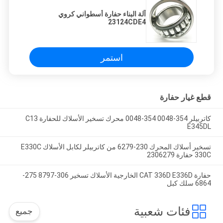
آلة البناء حفارة أسطواني كروي
23124CDE4
استمر
قطع غيار حفارة
كاتربيلر 354-0048 354-0048 محرك تسخير الأسلاك للحفارة C13
E345DL
تسخير أسلاك المحرك 230-6279 من كاتربيلر لكابل الأسلاك E330C
330C حفارة 2306279
حفارة CAT 336D E336D الخارجية الأسلاك تسخير 306-8797 275-
6864 سلك كبل
فئات شعبية
جميع