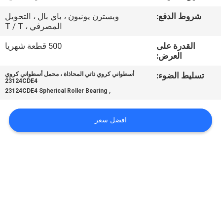
شروط الدفع:
ويسترن يونيون ، باي بال ، التحويل
مراقبة
المصرفي ، T / T
الجودة
القدرة على
500 قطعة شهريا
العرض:
اتصل
تسليط الضوء:
أسطواني كروي ذاتي المحاذاة ، محمل أسطواني كروي
23124CDE4
بنا
,
23124CDE4 Spherical Roller Bearing
أخبار
افضل سعر
اطلب
اقتباس
VR