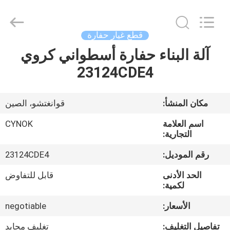
Chuangyu
Industrial
And
Trade
Co.,
قطع غيار حفارة
Ltd..
All
آلة البناء حفارة أسطواني كروي
منزل،
Rights
Reserved.
23124CDE4
بيت
منتجات
مكان المنشأ:
قوانغتشو، الصين
اسم العلامة
CYNOK
معلومات
التجارية:
عنا
رقم الموديل:
23124CDE4
الحد الأدنى
قابل للتفاوض
جولة
لكمية:
في
الأسعار:
negotiable
المعمل
تفاصيل التغليف:
تغليف محايد