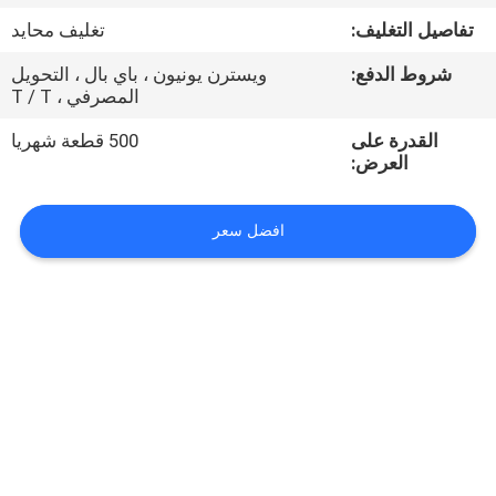
تفاصيل التغليف:
تغليف محايد
مراقبة
شروط الدفع:
ويسترن يونيون ، باي بال ، التحويل
الجودة
المصرفي ، T / T
القدرة على
500 قطعة شهريا
اتصل
العرض:
بنا
افضل سعر
أخبار
اطلب
اقتباس
VR