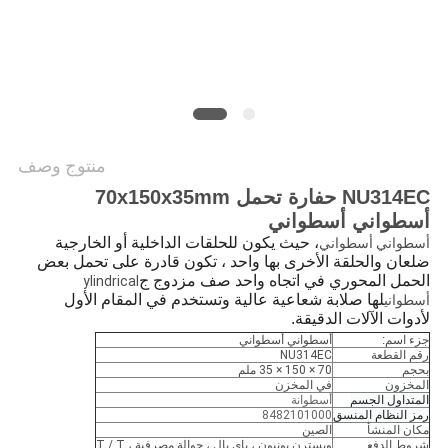
خريطة
الموقع
PRIVACY
POLICY
منتوج وصف
NU314EC حفارة تحمل 70x150x35mm
أسطواني أسطواني
، حيث يكون للحلقات الداخلية أو الخارجية
أسطواني أسطواني
ضلعان والحلقة الأخرى بها واحد ، تكون قادرة على تحمل بعض
الحمل المحوري في اتجاه واحد صف مزدوج ج
ylindrical
لها صلابة شعاعية عالية وتستخدم في المقام الأول
أسطواني
لأدوات الآلات الدقيقة.
جزء اسم:
أسطواني أسطواني
رقم القطعة
NU314EC
بحجم
70 × 150 × 35 ملم
المخزون
في المخزن
المتداول الجسم
أسطوانة
رمز النظام المنسق
8482101000
مكان المنشأ
الصين
شروط الدفع
ويسترن يونيون ، باي بال ، حوالة مصرفية ، T / T