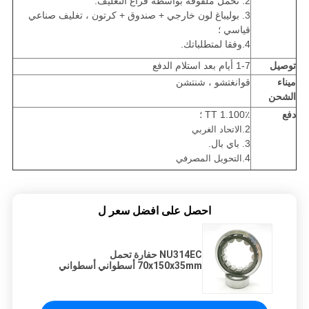
2. تحمل ملفوفة بواسطة فراغ التغليف.
3. بوليباغ لون خارجي + صندوق + كرتون ، تغليف صناعي
قياسي ؛
4.وفقا لمتطلباتك.
توصيل
1-7 أيام بعد استلام الدفع
ميناء
قوانغتشو ، شنتشن
الشحن
دفع
1.100٪ TT ؛
2.
الاتحاد الغربي
3. باي بال.
4.
التحويل المصرفي
احصل على افضل سعر ل
NU314EC حفارة تحمل
70x150x35mm أسطواني أسطواني