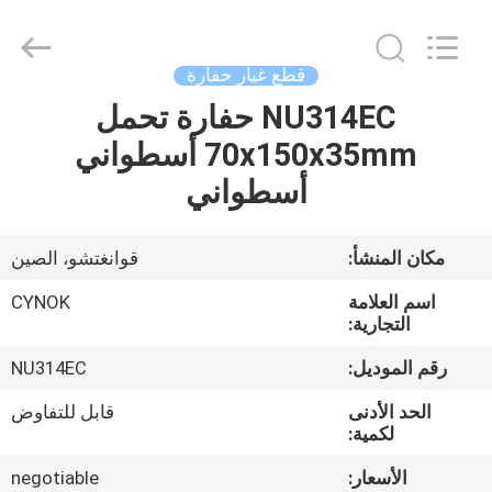
Chuangyu
Industrial
And
Trade
Co.,
قطع غيار حفارة
Ltd..
All
NU314EC حفارة تحمل
منزل،
Rights
Reserved.
70x150x35mm أسطواني
بيت
أسطواني
منتجات
مكان المنشأ:
قوانغتشو، الصين
معلومات
اسم العلامة
CYNOK
عنا
التجارية:
رقم الموديل:
NU314EC
جولة
الحد الأدنى
قابل للتفاوض
في
لكمية:
المعمل
الأسعار:
negotiable