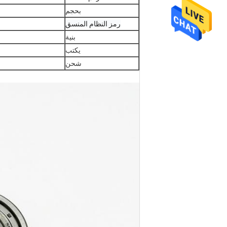
بحجم
رمز النظام المنسق
بنية
يكتب
شحن