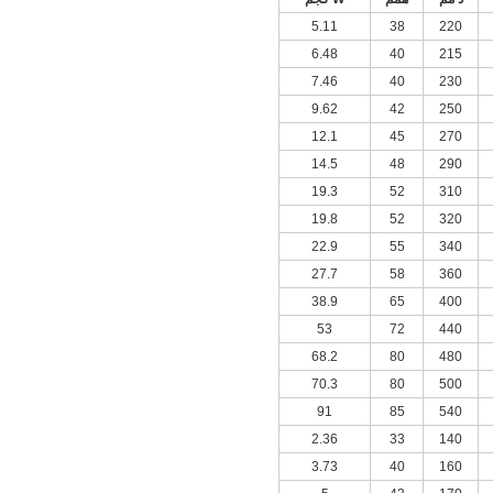
5.11
38
220
6.48
40
215
7.46
40
230
9.62
42
250
12.1
45
270
14.5
48
290
19.3
52
310
19.8
52
320
22.9
55
340
27.7
58
360
38.9
65
400
53
72
440
68.2
80
480
70.3
80
500
91
85
540
2.36
33
140
3.73
40
160