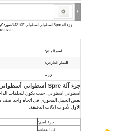
جزء آلة Spre أسطواني أسطواني NJ210E
صورة كبي
50x90x20 
اسم المنتج:
القطر الخارجي:
وزن:
جزء آلة Spre أسطواني أسطواني NJ210E 50x90x20 مم
، حيث يكون للحلقات الداخ
أسطواني أسطواني
بعض الحمل المحوري في اتجاه واحد صف م
الأول لأدوات الآلات الدقيقة.
جزء اسم:
رقم القطعة