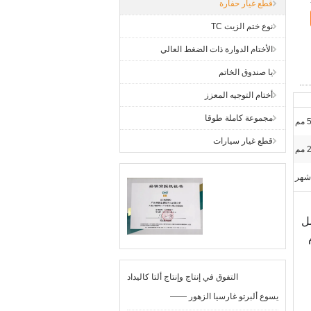
قطع غيار حفارة
نوع ختم الزيت TC
الأختام الدوارة ذات الضغط العالي
يا صندوق الخاتم
أختام التوجيه المعزز
مجموعة كاملة طوقا
مم
قطع غيار سيارات
مم
مل
التفوق في إنتاج وإنتاج ألتا كاليداد
—— يسوع ألبرتو غارسيا الزهور