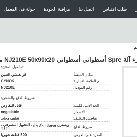
طلب اقتباس
اتصل بنا
مراقبة الجودة
جولة في المعمل
 أسطواني أسطواني NJ210E 50x90x20 مم
تفاصيل المنتج:
مكان المنشأ:
قوانغتشو، الصين
اسم العلامة التجارية:
CYNOK
رقم الموديل:
NJ210E
شروط الدفع والشحن:
الحد الأدنى لكمية:
قابل للتفاوض
الأسعار:
negotiable
تفاصيل التغليف:
تغليف محايد
ويسترن يونيون ، باي بال ، التحويل المصرفي ،
شروط الدفع:
T / T
القدرة على العرض:
500 قطعة شهريا