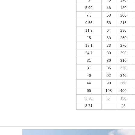
5
43
170
5.99
46
180
7.8
53
200
9.55
58
215
11.9
64
230
15
68
250
18.1
73
270
24.7
80
290
31
86
310
31
86
320
40
92
340
44
98
360
65
108
400
3.38
6
130
3.71
48