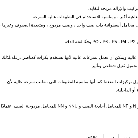
إلى محامل أسطوانية ذات صف واحد ، وصف مزدوج ، ومتعددة الصفوف وغيرها 
 عالية ويمكن أن تعمل بسرعات عالية لأنها تستخدم بكرات كعناصر درفلة.لذلك
تحميل ثقيل شعاعي وتأثير.
يل تركيزات الضغط.كما أنها مناسبة للتطبيقات التي تتطلب سرعة عالية لأن
أو الداخلية.
هناك أنواع مختلفة تم تحديدها NU و NJ و NUP و N و NF للمحامل أحادية الصف و NNU و NN للمحامل مزدوجة الصف اعتمادًا
د مم
همم
W كجم