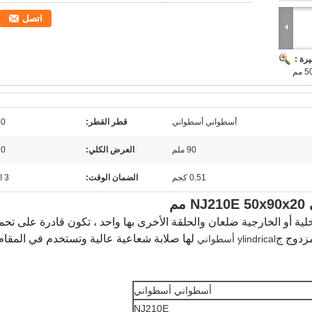
اتصل
رة :
مم
أسطواني أسطواني
قطر القطر:
50 
90 ملم
العرض الكلي:
20 
0.51 كجم
الضمان الوقت:
3 اشهر
لية أو الخارجية ضلعان والحلقة الأخرى بها واحد ، تكون قادرة على تح
زدوج ج
لها صلابة شعاعية عالية وتستخدم في المقام
ylindrical أسطواني
أسطواني أسطواني
NJ210E