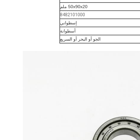
50x90x20 ملم
8482101000
إسطواني
أسطوانة
الجو أو البحر أو السريع