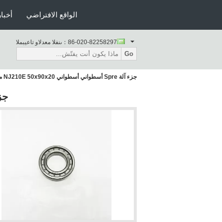
الواقع الافتراضي
أخبار
86-020-82258297
المبيعات والدعم الفنى：
Go
جزء آلة Spre أسطواني أسطواني NJ210E 50x90x20 مم
جزء آلة Spre