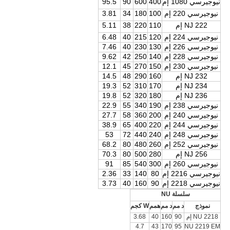
نيوجيرسي 1080 إم
400
600
90
95.5
نيوجيرسي 220 إم
100
180
34
3.81
NJ 222 إم
110
220
38
5.11
نيوجيرسي 224 إم
120
215
40
6.48
نيوجيرسي 226 إم
130
230
40
7.46
نيوجيرسي 228 إم
140
250
42
9.62
نيوجيرسي 230 إم
150
270
45
12.1
NJ 232 إم
160
290
48
14.5
NJ 234 إم
170
310
52
19.3
NJ 236 إم
180
320
52
19.8
نيوجيرسي 238 إم
190
340
55
22.9
نيوجيرسي 240 إم
200
360
58
27.7
نيوجيرسي 244 إم
220
400
65
38.9
نيوجيرسي 248 إم
240
440
72
53
نيوجيرسي 252 إم
260
480
80
68.2
NJ 256 إم
280
500
80
70.3
نيوجيرسي 260 إم
300
540
85
91
نيوجيرسي 2216 إم
80
140
33
2.36
نيوجيرسي 2218 إم
90
160
40
3.73
سلسلة NU
نموذج
د مم
د مم
همم
W كجم
NU 2218 إم
90
160
40
3.68
4.7
43
170
95
NU 2219 EM