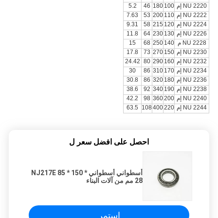
NU 2220 إم
100
180
46
5.2
NU 2222 إم
110
200
53
7.63
NU 2224 إم
120
215
58
9.31
NU 2226 إم
130
230
64
11.8
NU 2228 م
140
250
68
15
NU 2230 إم
150
270
73
17.8
NU 2232 إم
160
290
80
24.42
NU 2234 إم
170
310
86
30
NU 2236 إم
180
320
86
30.8
NU 2238 إم
190
340
92
38.6
NU 2240 إم
200
360
98
42.2
NU 2244 إم
220
400
108
63.5
احصل على افضل سعر ل
أسطواني أسطواني NJ217E 85 * 150 *
28 مم من آلات البناء
استمر