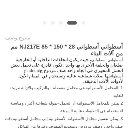
خريطة
الموقع
PRIVACY
منتوج وصف
POLICY
أسطواني أسطواني NJ217E 85 * 150 * 28 مم
من آلات البناء
، حيث يكون للحلقات الداخلية أو الخارجية
أسطواني أسطواني
ضلعان والحلقة الأخرى بها واحد ، تكون قادرة على تحمل بعض
الحمل المحوري في اتجاه واحد صف مزدوج ج
ylindrical
لها صلابة شعاعية عالية وتستخدم في المقام الأول
أسطواني
لأدوات الآلات الدقيقة.
1. المحامل الأسطوانية هي محامل منفصلة ، والتركيب والإزالة مريحة
للغاية.
2.يمكن للمحامل الأسطوانية أن تتحمل حمولة شعاعية أكبر ، ومناسبة
للاستخدام في التطبيقات عالية السرعة.
3. يمكن تقسيم محامل الأسطوانة الأسطوانية إلى محامل أسطوانية ذات
صف واحد ، وصف مزدوج ، ومتعددة الصفوف وغيرها من الهياكل