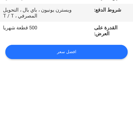
شروط الدفع:
ويسترن يونيون ، باي بال ، التحويل
مراقبة
المصرفي ، T / T
الجودة
القدرة على
500 قطعة شهريا
العرض:
اتصل
بنا
افضل سعر
أخبار
اطلب
اقتباس
VR