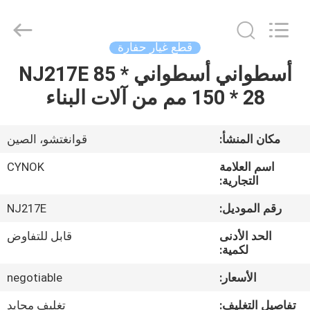
Chuangyu
Industrial
And
Trade
Co.,
قطع غيار حفارة
Ltd..
All
أسطواني أسطواني NJ217E 85 *
منزل،
Rights
Reserved.
150 * 28 مم من آلات البناء
بيت
منتجات
مكان المنشأ:
قوانغتشو، الصين
اسم العلامة
CYNOK
معلومات
التجارية:
عنا
رقم الموديل:
NJ217E
الحد الأدنى
قابل للتفاوض
جولة
لكمية:
في
الأسعار:
negotiable
المعمل
تفاصيل التغليف:
تغليف محايد