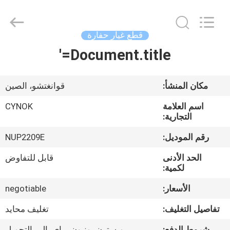
Chuangyu
Industrial
And
Trade
Co.,
قطع غيار حفارة
Ltd..
All
Document.title='
منزل،
Rights
Reserved.
بيت
مكان المنشأ:
قوانغتشو، الصين
منتجات
اسم العلامة
CYNOK
التجارية:
معلومات
رقم الموديل:
NUP2209E
عنا
الحد الأدنى
قابل للتفاوض
لكمية:
جولة
الأسعار:
negotiable
في
تفاصيل التغليف:
تغليف محايد
المعمل
شروط الدفع:
ويسترن يونيون ، باي بال ، التحويل