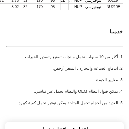
NU219
نيوجيرسي
NUP
ن
نف
95
170
32
2.78
.72
NU219E
نيوجيرسي
NUP
95
170
32
3.02
خدمتنا
1. أكثر من 10 سنوات تحمل منتجات تصنيع وتصدير الخبرات.
2. اندماج الصناعة والتجارة ، السعر أرخص.
3. معايير الجودة
4. يمكن قبول النظام OEM والنظام تحمل غير قياسي.
5. العديد من أحجام تحمل المتاحة.يمكن توفير تحمل كمية كبيرة.
احصل على افضل سعر ل