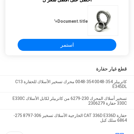
Document.title='
استمر
قطع غيار حفارة
كاتربيلر 354-0048 354-0048 محرك تسخير الأسلاك للحفارة C13
E345DL
تسخير أسلاك المحرك 230-6279 من كاتربيلر لكابل الأسلاك E330C
330C حفارة 2306279
حفارة CAT 336D E336D الخارجية الأسلاك تسخير 306-8797 275-
6864 سلك كبل