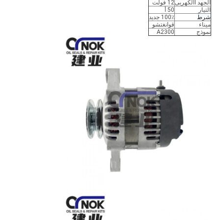
الجهد االكهربى
12 فولت
التيار
50 أ
شرط
100٪ جديد
ميناء
قوانغتشو
نموذج
A2300