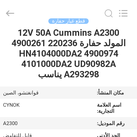
Chuangyu
Industrial
And
Trade
Co.,
قطع غيار حفارة
Ltd..
All
12V 50A Cummins A2300
منزل،
Rights
Reserved.
المولد حفارة 220236 4900261
بيت
4900974 HN4104000DA2
منتجات
4101000DA2 UD90982A
A293298 يناسب
معلومات
عنا
مكان المنشأ:
قوانغتشو، الصين
اسم العلامة
CYNOK
جولة
التجارية:
في
رقم الموديل:
A2300
المعمل
الحد الأدنى
قابل للتفاوض