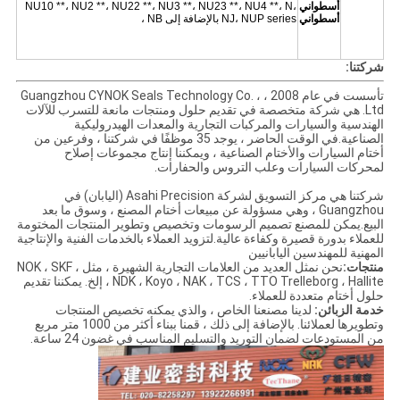
أسطواني
NU10 **، NU2 **، NU22 **، NU3 **، NU23 **، NU4 **، N،
أسطواني
NJ، NUP series بالإضافة إلى NB ،
شركتنا:
تأسست في عام 2008 ، Guangzhou CYNOK Seals Technology Co. ،
Ltd. هي شركة متخصصة في تقديم حلول ومنتجات مانعة للتسرب للآلات
الهندسية والسيارات والمركبات التجارية والمعدات الهيدروليكية
الصناعية.في الوقت الحاضر ، يوجد 35 موظفًا في شركتنا ، وفرعين من
أختام السيارات والأختام الصناعية ، ويمكننا إنتاج مجموعات إصلاح
لمحركات السيارات وعلب التروس والحفارات.
شركتنا هي مركز التسويق لشركة Asahi Precision (اليابان) في
Guangzhou ، وهي مسؤولة عن مبيعات أختام المصنع ، وسوق ما بعد
البيع.يمكن للمصنع تصميم الرسومات وتخصيص وتطوير المنتجات المختومة
للعملاء بدورة قصيرة وكفاءة عالية.لتزويد العملاء بالخدمات الفنية والإنتاجية
المهنية للمهندسين اليابانيين
منتجات:
نحن نمثل العديد من العلامات التجارية الشهيرة ، مثل NOK ، SKF ،
NDK ، Koyo ، NAK ، TCS ، TTO Trelleborg ، Hallite ، إلخ. يمكننا تقديم
حلول أختام متعددة للعملاء.
خدمة الزبائن:
لدينا مصنعنا الخاص ، والذي يمكنه تخصيص المنتجات
وتطويرها لعملائنا. بالإضافة إلى ذلك ، قمنا ببناء أكثر من 1000 متر مربع
من المستودعات لضمان التوريد والتسليم المناسب في غضون 24 ساعة.