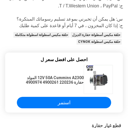
ج: T / T.Western Union ، PayPal.
س: هل يمكن أن تخبرني بموعد تسليم رسوماتك المبتكرة؟
ج: إذا كان المخزون ، في 7 أيام أو قاعدة على كمية طلبك
حلقة مكبس أسطوانة حفارة الديزل
حلقة مكبس اسطوانة اسطوانة متكاملة
حلقة مكبس اسطوانة CYNOK
احصل على افضل سعر ل
12V 50A Cummins A2300 المولد
حفارة 220236 4900261 4900974
HN4104000DA2 4101000DA2
UD90982A A293298 يناسب
استمر
قطع غيار حفارة