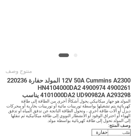
خريطة
الموقع
PRIVACY
POLICY
منتوج وصف
12V 50A Cummins A2300 المولد حفارة 220236
4900261 4900974 HN4104000DA2
4101000DA2 UD90982A A293298 يناسب
المولد هو جهاز ميكانيكي يحول أشكالًا أخرى من الطاقة إلى طاقة
كهربائية.يتم تشغيلها بواسطة توربينات مائية أو توربينات بخارية أو محركات
ديزل أو آلات طاقة أخرى ، وتحول الطاقة الناتجة عن تدفق المياه أو تدفق
الهواء أو احتراق الوقود أو الانشطار النووي إلى طاقة ميكانيكية ثم تنقلها
إلى المولد.تحول إلى طاقة كهربائية بواسطة مولد.
وصف المنتج:
حفارة
طلب