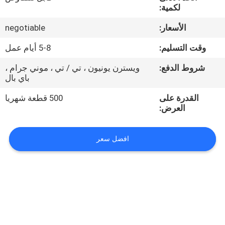
لكمية:
مراقبة
الأسعار:
negotiable
الجودة
وقت التسليم:
5-8 أيام عمل
شروط الدفع:
ويسترن يونيون ، تي / تي ، موني جرام ،
اتصل
باي بال
بنا
القدرة على
500 قطعة شهريا
العرض:
أخبار
افضل سعر
اطلب
اقتباس
VR