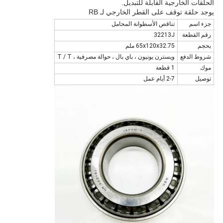
الحلقات الخارجية القابلة للتبديل.
يوجد حلقة توقف على القطر الخارجي لـ RB
جزء اسم
تناقص الأسطوانة المحامل
رقم القطعة
32213J
بحجم
65x120x32.75 ملم
شروط الدفع
ويسترن يونيون ، باي بال ، حوالة مصرفية ، T / T
موك
1 قطعة
توصيل
2-7 أيام عمل