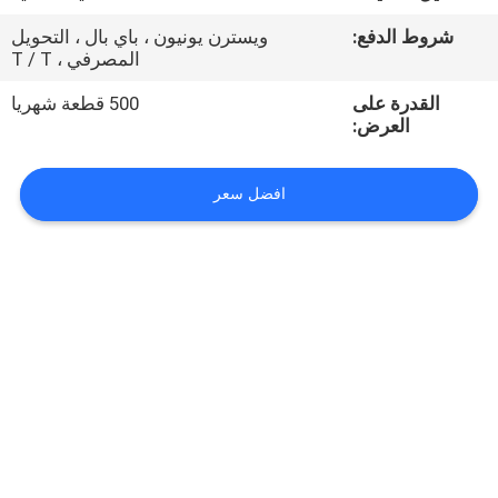
شروط الدفع:
ويسترن يونيون ، باي بال ، التحويل
مراقبة
المصرفي ، T / T
الجودة
القدرة على
500 قطعة شهريا
العرض:
اتصل
بنا
افضل سعر
أخبار
اطلب
اقتباس
VR