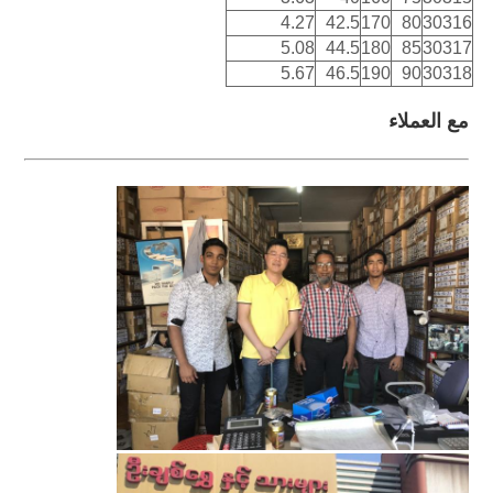
4.27
42.5
170
80
30316
5.08
44.5
180
85
30317
5.67
46.5
190
90
30318
مع العملاء