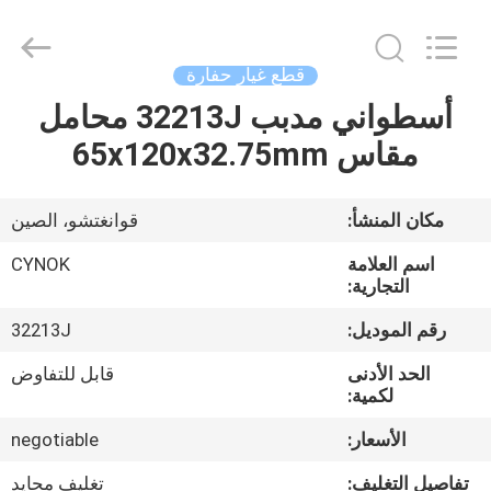
Chuangyu
Industrial
And
Trade
Co.,
قطع غيار حفارة
Ltd..
All
أسطواني مدبب 32213J محامل
منزل،
Rights
Reserved.
مقاس 65x120x32.75mm
بيت
منتجات
مكان المنشأ:
قوانغتشو، الصين
اسم العلامة
CYNOK
معلومات
التجارية:
عنا
رقم الموديل:
32213J
الحد الأدنى
قابل للتفاوض
جولة
لكمية:
في
الأسعار:
negotiable
المعمل
تفاصيل التغليف:
تغليف محايد