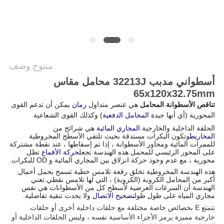
خريطة
الموقع
PRIVACY
منتوج وصف
POLICY
أسطواني مدبب 32213J محامل مقاس
65x120x32.75mm
تناقص الأسطوانة المحامل
هي عنصر متداول
رمان
يمكن أن تدعم القوى
المحورية (أي أنها جيدة
المحامل الدفعية
) وكذلك القوى الشعاعية.
الحلقة الداخلية والخارجية
المجاري المائية
هي شرائح من
المخاريط
وتكون البكرات مستدقة بحيث تلتقي الأسطح المخروطية
للممرات المائية ومحاور الأسطوانة ، إذا تم إسقاطها ، عند نقطة مشتركة
على المحور الرئيسي للمحمل.هذه الهندسة تجعل
حركة الأقماع
تظل
محورية ، مع عدم وجود حركة انزلاق بين المجاري المائية و OD للبكرات.
هذه الهندسة المخروطية تخلق رقعة تلامس خطية تسمح بحمل أحمال
أكبر من المحامل الكروية (الكروية) ، التي لها تلامس نقطي.تعني
الهندسة أن السرعات العرضية لأسطح كل من الأسطوانات هي نفس
مجاري المياه على طول طول
تصحيح الاتصال
ولا يحدث تنقية تفاضلية.
تتمتع E بخصائص خاصة مختلفة مع حلقات داخلية أخرى أو حلقات
خارجية مميزة برمز الأجزاء الأساسية نفسه ، وليس الحلقات الداخلية أو