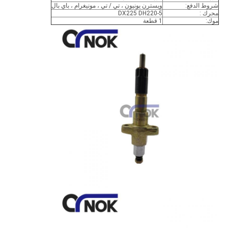
شروط الدفع:
ويسترن يونيون ، تي / تي ، مونيغرام ، باي بال
محرك :
DX225 DH220-5
موك:
1 قطعة