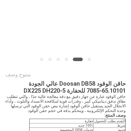
خريطة
الموقع
PRIVACY
POLICY
منتوج وصف
حاقن الوقود Doosan DB58 عالي الجودة
65.10101-7085 للحفارة DX225 DH220-5
حاقن الوقود عبارة عن جهاز دقيق مع دقة معالجة عالية جدًا ، والتي تتطلب
نطاق تدفق ديناميكي كبير ، وقدرات قوية لمكافحة الانسداد والتلوث ، وأداء
الانحلال الجيد.يستقبل حاقن الوقود إشارة نبض حقن الوقود التي ترسلها
وحدة التحكم الإلكترونية ، ويتحكم بدقة في حجم حقن الوقود.
وصف المنتج:
التقدم بطلب للحصول:
حفارة
شرط:
100٪ جديد
خدمة:
خدمات OEM المخصصة