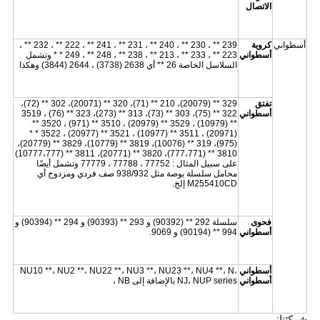
الاتصال
أسطواني
كروية
239 ** ، 230 ** ، 240 ** ، 231 ** ، 241 ** ، 222 ** ، 232 ** ،
أسطواني
223 ** ، 233 ** ، 213 ** ، 238 ** ، 248 ** ، 249 * * وتشمل
السلاسل الخاصة 26 ** أي 2638 (3738) ، 2644 (3844) وهكذا
تفتق
329 ** (20079)، 210 ** (71)، 320 ** (20071)، 302 ** (72)،
أسطواني
322 ** (75)، 303 ** (73)، 313 ** (273)، 323 ** (76) ، 3519
** (10979) ، 3529 ** (20979) ، 3510 ** (971) ، 3520 **
(20971) ، 3511 ** (10977) ، 3521 ** (20977) ، 3522 * *
(975)، 319 ** (10076)، 3819 ** (10779)، 3829 ** (20779)،
3810 ** (777،771)، 3820 ** (20771)، 3811 ** (10777،777)
على سبيل المثال : 77752 ، 77788 ، 77779 وتشمل أيضًا
محامل سلسلة بوصة مثل 938/932 صف فردي ومزدوج أي
M255410CD إلخ.
فحوى
سلسلة 292 ** (90392) و 293 ** (90393) و 294 ** (90394) و
أسطواني
994 ** (90194) و 9069.
أسطواني
NU10 **، NU2 **، NU22 **، NU3 **، NU23 **، NU4 **، N،
أسطواني
NJ، NUP series بالإضافة إلى NB ،
شركتنا: