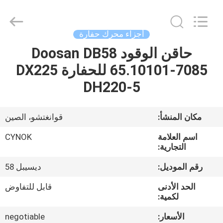
Chuangyu
Industrial
And
Trade
Co.,
أجزاء محرك حفارة
Ltd..
All
حاقن الوقود Doosan DB58
منزل،
Rights
Reserved.
65.10101-7085 للحفارة DX225
بيت
DH220-5
منتجات
مكان المنشأ:
قوانغتشو، الصين
معلومات
اسم العلامة
CYNOK
عنا
التجارية:
رقم الموديل:
ديسيبل 58
جولة
الحد الأدنى
قابل للتفاوض
في
لكمية:
المعمل
الأسعار:
negotiable