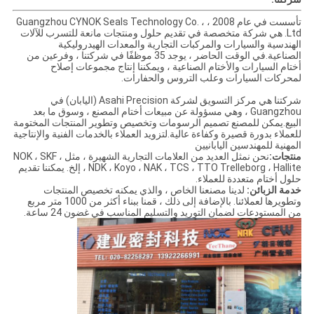
تأسست في عام 2008 ، Guangzhou CYNOK Seals Technology Co. ،
Ltd. هي شركة متخصصة في تقديم حلول ومنتجات مانعة للتسرب للآلات
الهندسية والسيارات والمركبات التجارية والمعدات الهيدروليكية
الصناعية.في الوقت الحاضر ، يوجد 35 موظفًا في شركتنا ، وفرعين من
أختام السيارات والأختام الصناعية ، ويمكننا إنتاج مجموعات إصلاح
لمحركات السيارات وعلب التروس والحفارات.
شركتنا هي مركز التسويق لشركة Asahi Precision (اليابان) في
Guangzhou ، وهي مسؤولة عن مبيعات أختام المصنع ، وسوق ما بعد
البيع.يمكن للمصنع تصميم الرسومات وتخصيص وتطوير المنتجات المختومة
للعملاء بدورة قصيرة وكفاءة عالية.لتزويد العملاء بالخدمات الفنية والإنتاجية
المهنية للمهندسين اليابانيين
منتجات:
نحن نمثل العديد من العلامات التجارية الشهيرة ، مثل NOK ، SKF ،
NDK ، Koyo ، NAK ، TCS ، TTO Trelleborg ، Hallite ، إلخ. يمكننا تقديم
حلول أختام متعددة للعملاء.
خدمة الزبائن:
لدينا مصنعنا الخاص ، والذي يمكنه تخصيص المنتجات
وتطويرها لعملائنا. بالإضافة إلى ذلك ، قمنا ببناء أكثر من 1000 متر مربع
من المستودعات لضمان التوريد والتسليم المناسب في غضون 24 ساعة.