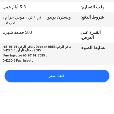
وقت التسليم:
5-8 أيام عمل
مراقبة
شروط الدفع:
ويسترن يونيون ، تي / تي ، موني جرام ،
الجودة
باي بال
القدرة على
500 قطعة شهريا
اتصل
العرض:
بنا
تسليط الضوء:
حاقن الوقود Doosan DB58 ، حاقن الوقود 65.10101-
7085 ، حاقن الوقود DH220-5
,
,
65.10101-7085 Fuel Injector
أخبار
DH220-5 Fuel Injector
افضل سعر
اطلب
اقتباس
VR