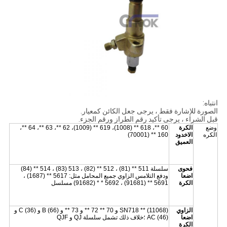
انتباه:
الصورة للإشارة فقط ، يرجى جعل الكائن كمعيار.
قبل الشراء ، يرجى تأكيد رقم الطراز ورقم الجزء.
وضع
الكرة
60 **، 618 ** (1008)، 619 ** (1009)، 62 **، 63 **، 64 **،
الكره
الاخدود
160 ** (70001)
العميق
فحوى
سلسلة 511 ** (81) ، 512 ** (82) ، 513 (83) ، 514 ** (84)
اضعا
ودفع التلامس الزاوي جميع المحامل مثل: 5617 ** (1687) ،
الكرة
5691 ** (91681) ، 5692 * * (91682) مسلسل
الزاوي
SN718 ** (11068) و 70 ** 72 ** و 73 ** و B (66) و C (36) و
اضعا
AC (46) ؛خلاف ذلك تشمل سلسلة QJ و QJF
الكرة