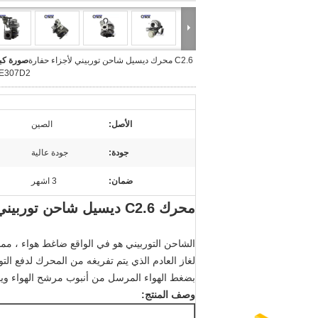
C2.6 محرك ديسيل شاحن توربيني لأجزاء حفارة
صورة كبي
 E307D2
الأصل:
الصين
جودة:
جودة عالية
ضمان:
3 اشهر
محرك C2.6 ديسيل
شاحن توربيني لأجزا
الشاحن التوربيني هو في الواقع ضاغط هواء ، مم
لغاز العادم الذي يتم تفريغه من المحرك لدفع الت
بضغط الهواء المرسل من أنبوب مرشح الهواء وي
وصف المنتج: