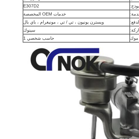
وذج:
E307D2
دمة:
خدمات OEM المخصصة
دفع:
ويسترن يونيون ، تي / تي ، مونيغرام ، باي بال
ركة:
سينوك
موك
حاسب شخصي 1