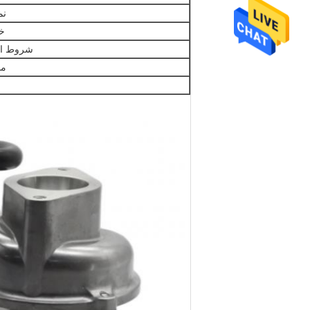
نم
خ
شروط ال
ما