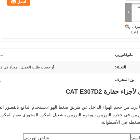
اتصل
رة :
CAT
مانوفاتورير:
سي
التعبئة:
أو حسب طلب العميل ، معبأة في كر
نوع المحرك:
ج
ء حفارة CAT E307D2
ا يزيد من حجم الهواء الداخل عن طريق ضغط الهواء.يستخدم الدافع بالقصور الذ
وربين في حجرة التوربين ، ويقوم التوربين بتشغيل المكره المحوري.تقوم المكره
ضغطه في الأسطوانة.
اسم:
شاحن توربيني