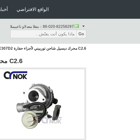
الواقع الافتراضي
أخبار
86-020-82258297
المبيعات والدعم الفنى：
Go
C2.6 محرك ديسيل شاحن توربيني لأجزاء حفارة CAT E307D2
C2.6 محرك ديسيل شاحن توربيني لأجزاء حفارة CAT E307D2