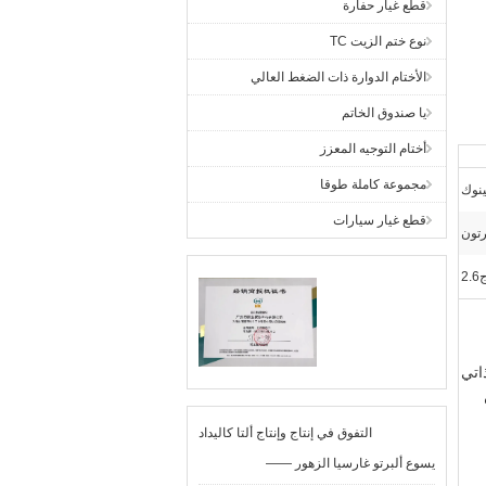
قطع غيار حفارة
نوع ختم الزيت TC
الأختام الدوارة ذات الضغط العالي
يا صندوق الخاتم
أختام التوجيه المعزز
مجموعة كاملة طوقا
نوك
قطع غيار سيارات
تون
2.6
اتي
التفوق في إنتاج وإنتاج ألتا كاليداد
—— يسوع ألبرتو غارسيا الزهور