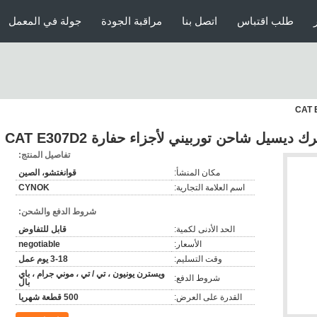
طلب اقتباس
اتصل بنا
مراقبة الجودة
جولة في المعمل
تفاصيل المنتج:
مكان المنشأ:
قوانغتشو، الصين
اسم العلامة التجارية:
CYNOK
شروط الدفع والشحن:
الحد الأدنى لكمية:
قابل للتفاوض
الأسعار:
negotiable
وقت التسليم:
3-18 يوم عمل
ويسترن يونيون ، تي / تي ، موني جرام ، باي
شروط الدفع:
بال
القدرة على العرض:
500 قطعة شهريا