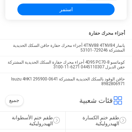
استمر
أجزاء محرك حفارة
يانمار 4TNV88 4TNV84 أجزاء محرك حفارة حاقن السكك الحديدية
المشتركة 729246-53101
كوماتسو 4D95 PC70-8 أجزاء محرك حفارة السكك الحديدية المشتركة
حقن الديزل 0445110307 6271-11-3100
حاقن الوقود بالسكك الحديدية المشتركة Isuzu 4HK1 295900-0641
8982806971
فئات شعبية
جميع
طقم ختم الكسارة 
طقم ختم الأسطوانة 
الهيدروليكية
الهيدروليكية