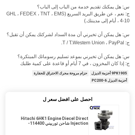
س: هل يمكنك تقديم خدمة من الباب إلى الباب؟
ج: نعم ، عن طريق البريد السريع (GHL ، FEDEX ، TNT ، EMS
، 4-10 أيام إلى مدينتك.)
س: هل يمكن أن تخبرني أن مدة السداد لشركتك يمكن أن تقبل؟
ج: T / T.Western Union ، PayPal.
س: هل يمكن أن تخبرني بموعد تسليم رسوماتك المبتكرة؟
ج: إذا كان المخزون ، في 7 أيام أو قاعدة على كمية طلبك
9PK1905 أحزمة الديزل
حزام مروحة محرك الاحتراق للحفارة
أحزمة الديزل PC200-6
احصل على افضل سعر ل
Hitachi 6HK1 Engine Diecel Direct
Injection شاحن توربيني 114400-
3900 يناسب قطع غيار الحفارات