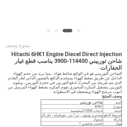
خريطة
الموقع
PRIVACY
POLICY
منتوج وصف
Hitachi 6HK1 Engine Diecel Direct Injection
شاحن توربيني 114400-3900 يناسب قطع غيار
الحفارات
الشاحن التوربيني هو في الواقع ضاغط هواء ، مما يزيد من حجم الهواء
الداخل عن طريق ضغط الهواء.يستخدم الدافع بالقصور الذاتي لغاز العادم
الذي يتم تفريغه من المحرك لدفع التوربين في حجرة التوربين ، ويقوم
التوربين بتشغيل المكره المحوري.تقوم المكره بضغط الهواء المرسل من
أنبوب مرشح الهواء ويضغطه في الأسطوانة.
وصف المنتج:
شاحن توربيني
اسم:
نموذج:
6HK1
خدمة:
خدمات OEM المخصصة
شروط الدفع:
ويسترن يونيون ، تي / تي ، مونيغرام ، باي بال
ماركة:
سينوك
موك
حاسب شخصي 1