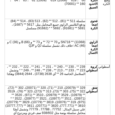
وضع
الكرة
60 **، 618 ** (1008)، 619 ** (1009)، 62 **، 63 **، 64 **،
الكره
الاخدود
160 ** (70001)
العميق
فحوى
سلسلة 511 ** (81) ، 512 ** (82) ، 513 (83) ، 514 ** (84)
اضعا
ودفع التلامس الزاوي جميع المحامل مثل: 5617 ** (1687) ،
الكرة
5691 ** (91681) ، 5692 * * (91682) مسلسل
الزاوي
SN718 ** (11068) و 70 ** 72 ** و 73 ** و B (66) و C (36) و
اضعا
AC (46) ؛خلاف ذلك تشمل سلسلة QJ و QJF
الكرة
الاتصال
أسطواني
كروية
239 ** ، 230 ** ، 240 ** ، 231 ** ، 241 ** ، 222 ** ، 232 ** ،
أسطواني
223 ** ، 233 ** ، 213 ** ، 238 ** ، 248 ** ، 249 * * وتشمل
السلاسل الخاصة 26 ** أي 2638 (3738) ، 2644 (3844) وهكذا
تفتق
329 ** (20079)، 210 ** (71)، 320 ** (20071)، 302 ** (72)،
أسطواني
322 ** (75)، 303 ** (73)، 313 ** (273)، 323 ** (76) ، 3519
** (10979) ، 3529 ** (20979) ، 3510 ** (971) ، 3520 **
(20971) ، 3511 ** (10977) ، 3521 ** (20977) ، 3522 * *
(975)، 319 ** (10076)، 3819 ** (10779)، 3829 ** (20779)،
3810 ** (777،771)، 3820 ** (20771)، 3811 ** (10777،777)
على سبيل المثال : 77752 ، 77788 ، 77779 وتشمل أيضًا
محامل سلسلة بوصة مثل 938/932 صف فردي ومزدوج أي