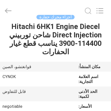
Chuangyu
Industrial
And
Trade
Co.,
أجزاء محرك حفارة
Ltd..
All
Hitachi 6HK1 Engine Diecel
منزل،
Rights
Reserved.
Direct Injection شاحن توربيني
بيت
114400-3900 يناسب قطع غيار
منتجات
الحفارات
معلومات
مكان المنشأ:
قوانغتشو، الصين
عنا
اسم العلامة
CYNOK
التجارية:
جولة
الحد الأدنى
قابل للتفاوض
لكمية:
في
المعمل
الأسعار:
negotiable