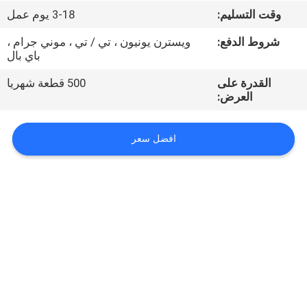
وقت التسليم:
3-18 يوم عمل
مراقبة
شروط الدفع:
ويسترن يونيون ، تي / تي ، موني جرام ،
الجودة
باي بال
القدرة على
500 قطعة شهريا
اتصل
العرض:
بنا
افضل سعر
أخبار
اطلب
اقتباس
VR