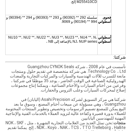
M255410CD إلخ.
فحوى
سلسلة 292 ** (90392) و 293 ** (90393) و 294 ** (90394) و
أسطواني
994 ** (90194) و 9069.
أسطواني
NU10 **، NU2 **، NU22 **، NU3 **، NU23 **، NU4 **، N،
أسطواني
NJ، NUP series بالإضافة إلى NB ،
شركتنا:
تأسست في عام 2008 ، شركة Guangzhou CYNOK Seals
Technology Co. ، Ltd. هي شركة متخصصة في تقديم حلول ومنتجات
مانعة للتسرب للآلات الهندسية والسيارات والمركبات التجارية والمعدات
الهيدروليكية الصناعية.في الوقت الحاضر ، يوجد 35 موظفًا في شركتنا ،
وفرعين من أختام السيارات والأختام الصناعية ، ويمكننا إنتاج مجموعات
إصلاح لمحركات السيارات وعلب التروس والحفارات.
شركتنا هي مركز التسويق لشركة Asahi Precision (اليابان) في
Guangzhou ، وهي مسؤولة عن مبيعات أختام المصنع ، وسوق ما بعد
البيع.يمكن للمصنع تصميم الرسومات وتخصيص وتطوير المنتجات المختومة
للعملاء بدورة قصيرة وكفاءة عالية.لتزويد العملاء بالخدمات الفنية والإنتاجية
المهنية للمهندسين اليابانيين
منتجات:
نحن نمثل العديد من العلامات التجارية الشهيرة ، مثل NOK ، SKF ،
NDK ، Koyo ، NAK ، TCS ، TTO Trelleborg ، Hallite ، إلخ. يمكننا تقديم