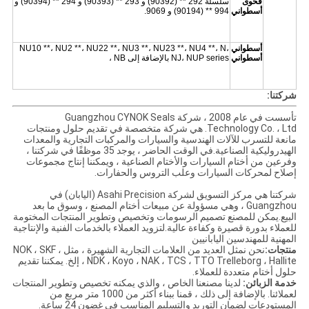
فحوى
سلسلة 292 ** (90392) و 293 ** (90393) و 294 ** (90394) و
أسطواني
994 ** (90194) و 9069.
أسطواني
NU10 **، NU2 **، NU22 **، NU3 **، NU23 **، NU4 **، N،
أسطواني
NJ، NUP series بالإضافة إلى NB ،
شركتنا:
تأسست في عام 2008 ، شركة Guangzhou CYNOK Seals
Technology Co. ، Ltd. هي شركة متخصصة في تقديم حلول ومنتجات
مانعة للتسرب للآلات الهندسية والسيارات والمركبات التجارية والمعدات
الهيدروليكية الصناعية.في الوقت الحاضر ، يوجد 35 موظفًا في شركتنا ،
وفرعين من أختام السيارات والأختام الصناعية ، ويمكننا إنتاج مجموعات
إصلاح لمحركات السيارات وعلب التروس والحفارات.
شركتنا هي مركز التسويق لشركة Asahi Precision (اليابان) في
Guangzhou ، وهي مسؤولة عن مبيعات أختام المصنع ، وسوق ما بعد
البيع.يمكن للمصنع تصميم الرسومات وتخصيص وتطوير المنتجات المختومة
للعملاء بدورة قصيرة وكفاءة عالية.لتزويد العملاء بالخدمات الفنية والإنتاجية
المهنية للمهندسين اليابانيين
منتجات:
نحن نمثل العديد من العلامات التجارية الشهيرة ، مثل NOK ، SKF ،
NDK ، Koyo ، NAK ، TCS ، TTO Trelleborg ، Hallite ، إلخ. يمكننا تقديم
حلول أختام متعددة للعملاء.
خدمة الزبائن:
لدينا مصنعنا الخاص ، والذي يمكنه تخصيص وتطوير المنتجات
لعملائنا. بالإضافة إلى ذلك ، قمنا ببناء أكثر من 1000 متر مربع من
المستودعات لضمان التوريد والتسليم المناسب في غضون 24 ساعة.