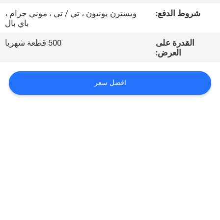
شروط الدفع:
ويسترن يونيون ، تي / تي ، موني جرام ،
مراقبة
باي بال
الجودة
القدرة على
500 قطعة شهريا
العرض:
اتصل
افضل سعر
بنا
أخبار
اطلب
اقتباس
VR