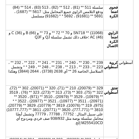
فحوى
سلسلة 511 ** (81) ، 512 ** (82) ، 513 (83) ، 514 ** (84)
اضعا
ودفع التلامس الزاوي جميع المحامل مثل: 5617 ** (1687) ،
الكرة
5691 ** (91681) ، 5692 * * (91682) مسلسل
الزاوي
SN718 ** (11068) و 70 ** 72 ** و 73 ** و B (66) و C (36) و
اضعا
AC (46) ؛خلاف ذلك تشمل سلسلة QJ و QJF
الكرة
الاتصال
أسطواني
كروية
239 ** ، 230 ** ، 240 ** ، 231 ** ، 241 ** ، 222 ** ، 232 ** ،
أسطواني
223 ** ، 233 ** ، 213 ** ، 238 ** ، 248 ** ، 249 * * وتشمل
السلاسل الخاصة 26 ** أي 2638 (3738) ، 2644 (3844) وهكذا
تفتق
329 ** (20079)، 210 ** (71)، 320 ** (20071)، 302 ** (72)،
أسطواني
322 ** (75)، 303 ** (73)، 313 ** (273)، 323 ** (76) ، 3519
** (10979) ، 3529 ** (20979) ، 3510 ** (971) ، 3520 **
(20971) ، 3511 ** (10977) ، 3521 ** (20977) ، 3522 * *
(975)، 319 ** (10076)، 3819 ** (10779)، 3829 ** (20779)،
3810 ** (777،771)، 3820 ** (20771)، 3811 ** (10777،777)
على سبيل المثال : 77752 ، 77788 ، 77779 وتشمل أيضًا
محامل سلسلة بوصة مثل 938/932 صف فردي ومزدوج أي
M255410CD إلخ.