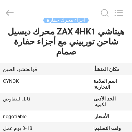
Chuangyu
Industrial
And
Trade
Co.,
أجزاء محرك حفارة
Ltd..
All
هيتاشي ZAX 4HK1 محرك ديسيل
منزل،
Rights
Reserved.
شاحن توربيني مع أجزاء حفارة
بيت
صمام
منتجات
مكان المنشأ:
قوانغتشو، الصين
معلومات
اسم العلامة
CYNOK
عنا
التجارية:
الحد الأدنى
قابل للتفاوض
لكمية:
جولة
في
الأسعار:
negotiable
المعمل
وقت التسليم:
3-18 يوم عمل