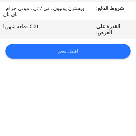
شروط الدفع:
ويسترن يونيون ، تي / تي ، موني جرام ،
مراقبة
باي بال
الجودة
القدرة على
500 قطعة شهريا
العرض:
اتصل
افضل سعر
بنا
أخبار
اطلب
اقتباس
VR