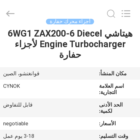
Chuangyu
Industrial
And
Trade
Co.,
أجزاء محرك حفارة
Ltd..
All
هيتاشي 6WG1 ZAX200-6 Diecel
منزل،
Rights
Reserved.
Engine Turbocharger لأجزاء
بيت
حفارة
منتجات
مكان المنشأ:
قوانغتشو، الصين
معلومات
اسم العلامة
CYNOK
عنا
التجارية:
الحد الأدنى
قابل للتفاوض
لكمية:
جولة
في
الأسعار:
negotiable
المعمل
وقت التسليم:
3-18 يوم عمل