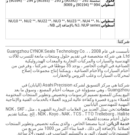
فحوى
سلسلة 292 ** (90392) و 293 ** (90393) و 294 ** (90394) و
أسطواني
994 ** (90194) و 9069.
أسطواني
NU10 **، NU2 **، NU22 **، NU3 **، NU23 **، NU4 **، N،
أسطواني
NJ، NUP series بالإضافة إلى NB ،
شركتنا:
تأسست في عام 2008 ، Guangzhou CYNOK Seals Technology Co. ،
Ltd. هي شركة متخصصة في تقديم حلول ومنتجات مانعة للتسرب للآلات
الهندسية والسيارات والمركبات التجارية والمعدات الهيدروليكية
الصناعية.في الوقت الحاضر ، يوجد 35 موظفًا في شركتنا ، وفرعين من
أختام السيارات والأختام الصناعية ، ويمكننا إنتاج مجموعات إصلاح
لمحركات السيارات وعلب التروس والحفارات.
شركتنا هي مركز التسويق لشركة Asahi Precision (اليابان) في
Guangzhou ، وهي مسؤولة عن مبيعات أختام المصنع ، وسوق ما بعد
البيع.يمكن للمصنع تصميم الرسومات وتخصيص وتطوير المنتجات المختومة
للعملاء بدورة قصيرة وكفاءة عالية.لتزويد العملاء بالخدمات الفنية والإنتاجية
المهنية للمهندسين اليابانيين
منتجات:
نحن نمثل العديد من العلامات التجارية الشهيرة ، مثل NOK ، SKF ،
NDK ، Koyo ، NAK ، TCS ، TTO Trelleborg ، Hallite ، إلخ. يمكننا تقديم
حلول أختام متعددة للعملاء.
خدمة الزبائن:
لدينا مصنعنا الخاص ، والذي يمكنه تخصيص وتطوير المنتجات
لعملائنا. بالإضافة إلى ذلك ، قمنا ببناء أكثر من 1000 متر مربع من
المستودعات لضمان التوريد والتسليم المناسب في غضون 24 ساعة.