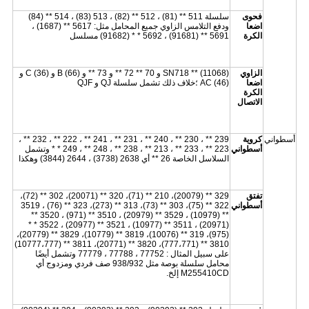
فحوى
سلسلة 511 ** (81) ، 512 ** (82) ، 513 (83) ، 514 ** (84)
اضعا
ودفع التلامس الزاوي جميع المحامل مثل: 5617 ** (1687) ،
الكرة
5691 ** (91681) ، 5692 * * (91682) مسلسل
الزاوي
SN718 ** (11068) و 70 ** 72 ** و 73 ** و B (66) و C (36) و
اضعا
AC (46) ؛خلاف ذلك تشمل سلسلة QJ و QJF
الكرة
الاتصال
أسطواني
كروية
239 ** ، 230 ** ، 240 ** ، 231 ** ، 241 ** ، 222 ** ، 232 ** ،
أسطواني
223 ** ، 233 ** ، 213 ** ، 238 ** ، 248 ** ، 249 * * وتشمل
السلاسل الخاصة 26 ** أي 2638 (3738) ، 2644 (3844) وهكذا
تفتق
329 ** (20079)، 210 ** (71)، 320 ** (20071)، 302 ** (72)،
أسطواني
322 ** (75)، 303 ** (73)، 313 ** (273)، 323 ** (76) ، 3519
** (10979) ، 3529 ** (20979) ، 3510 ** (971) ، 3520 **
(20971) ، 3511 ** (10977) ، 3521 ** (20977) ، 3522 * *
(975)، 319 ** (10076)، 3819 ** (10779)، 3829 ** (20779)،
3810 ** (777،771)، 3820 ** (20771)، 3811 ** (10777،777)
على سبيل المثال : 77752 ، 77788 ، 77779 وتشمل أيضًا
محامل سلسلة بوصة مثل 938/932 صف فردي ومزدوج أي
M255410CD إلخ.