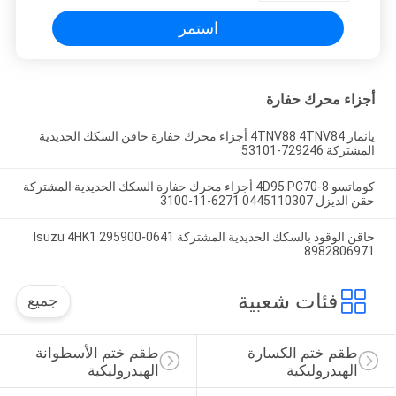
استمر
أجزاء محرك حفارة
يانمار 4TNV88 4TNV84 أجزاء محرك حفارة حاقن السكك الحديدية
المشتركة 729246-53101
كوماتسو 4D95 PC70-8 أجزاء محرك حفارة السكك الحديدية المشتركة
حقن الديزل 0445110307 6271-11-3100
حاقن الوقود بالسكك الحديدية المشتركة Isuzu 4HK1 295900-0641
8982806971
فئات شعبية
جميع
طقم ختم الكسارة 
طقم ختم الأسطوانة 
الهيدروليكية
الهيدروليكية