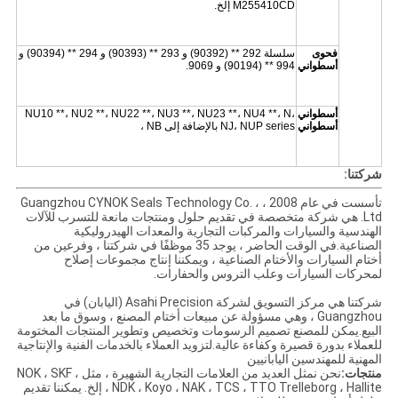
M255410CD إلخ.
فحوى
سلسلة 292 ** (90392) و 293 ** (90393) و 294 ** (90394) و
أسطواني
994 ** (90194) و 9069.
أسطواني
NU10 **، NU2 **، NU22 **، NU3 **، NU23 **، NU4 **، N،
أسطواني
NJ، NUP series بالإضافة إلى NB ،
شركتنا:
تأسست في عام 2008 ، Guangzhou CYNOK Seals Technology Co. ،
Ltd. هي شركة متخصصة في تقديم حلول ومنتجات مانعة للتسرب للآلات
الهندسية والسيارات والمركبات التجارية والمعدات الهيدروليكية
الصناعية.في الوقت الحاضر ، يوجد 35 موظفًا في شركتنا ، وفرعين من
أختام السيارات والأختام الصناعية ، ويمكننا إنتاج مجموعات إصلاح
لمحركات السيارات وعلب التروس والحفارات.
شركتنا هي مركز التسويق لشركة Asahi Precision (اليابان) في
Guangzhou ، وهي مسؤولة عن مبيعات أختام المصنع ، وسوق ما بعد
البيع.يمكن للمصنع تصميم الرسومات وتخصيص وتطوير المنتجات المختومة
للعملاء بدورة قصيرة وكفاءة عالية.لتزويد العملاء بالخدمات الفنية والإنتاجية
المهنية للمهندسين اليابانيين
منتجات:
نحن نمثل العديد من العلامات التجارية الشهيرة ، مثل NOK ، SKF ،
NDK ، Koyo ، NAK ، TCS ، TTO Trelleborg ، Hallite ، إلخ. يمكننا تقديم