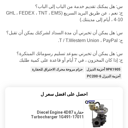
س: هل يمكنك تقديم خدمة من الباب إلى الباب؟
ج: نعم ، عن طريق البريد السريع (GHL ، FEDEX ، TNT ، EMS
، 4-10 أيام إلى مدينتك.)
س: هل يمكن أن تخبرني أن مدة السداد لشركتك يمكن أن تقبل؟
ج: T / T.Western Union ، PayPal.
س: هل يمكن أن تخبرني بموعد تسليم رسوماتك المبتكرة؟
ج: إذا كان المخزون ، في 7 أيام أو قاعدة على كمية طلبك
9PK1905 أحزمة الديزل
حزام مروحة محرك الاحتراق للحفارة
أحزمة الديزل PC200-6
احصل على افضل سعر ل
حفارة Diecel Engine 4D87
Turbocharger 1G491-17011
1G491-17012 1G491-17010 لقطع
غيار ماكينات البناء PC56-7