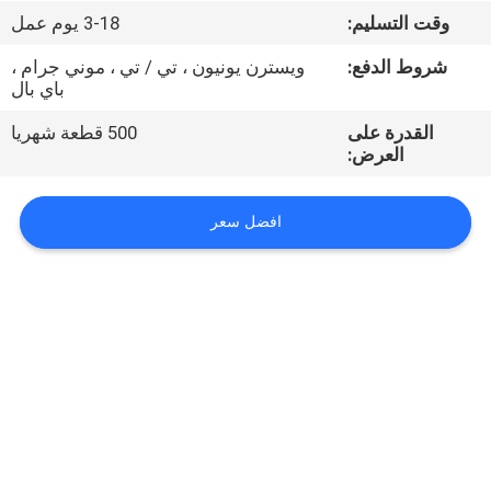
وقت التسليم:
3-18 يوم عمل
مراقبة
شروط الدفع:
ويسترن يونيون ، تي / تي ، موني جرام ،
الجودة
باي بال
القدرة على
500 قطعة شهريا
اتصل
العرض:
بنا
افضل سعر
أخبار
اطلب
اقتباس
VR