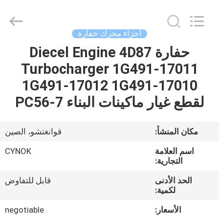
Chuangyu
Industrial
And
Trade
Co.,
أجزاء محرك حفارة
Ltd..
All
حفارة Diecel Engine 4D87
منزل،
Rights
Reserved.
Turbocharger 1G491-17011
بيت
1G491-17012 1G491-17010
منتجات
لقطع غيار ماكينات البناء PC56-7
معلومات
مكان المنشأ:
قوانغتشو، الصين
عنا
اسم العلامة
CYNOK
التجارية:
جولة
الحد الأدنى
قابل للتفاوض
لكمية:
في
المعمل
الأسعار:
negotiable