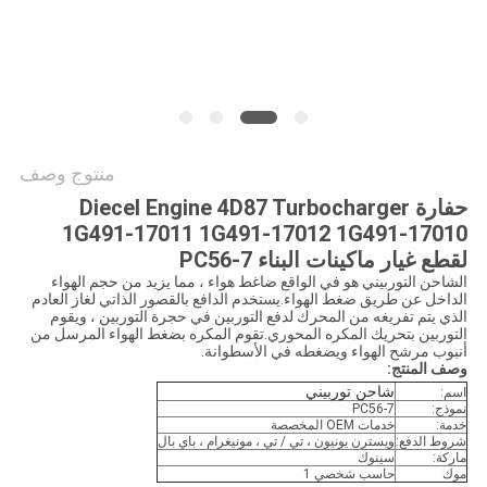
خريطة
الموقع
PRIVACY
POLICY
منتوج وصف
حفارة Diecel Engine 4D87 Turbocharger
1G491-17011 1G491-17012 1G491-17010
لقطع غيار ماكينات البناء PC56-7
الشاحن التوربيني هو في الواقع ضاغط هواء ، مما يزيد من حجم الهواء
الداخل عن طريق ضغط الهواء.يستخدم الدافع بالقصور الذاتي لغاز العادم
الذي يتم تفريغه من المحرك لدفع التوربين في حجرة التوربين ، ويقوم
التوربين بتحريك المكره المحوري.تقوم المكره بضغط الهواء المرسل من
أنبوب مرشح الهواء ويضغطه في الأسطوانة.
وصف المنتج:
شاحن توربيني
اسم:
نموذج:
PC56-7
خدمة:
خدمات OEM المخصصة
شروط الدفع:
ويسترن يونيون ، تي / تي ، مونيغرام ، باي بال
ماركة:
سينوك
موك
حاسب شخصي 1