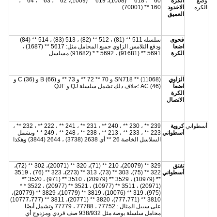
وضع
الكرة
60 **، 618 ** (1008)، 619 ** (1009)، 62 **، 63 **، 64 **،
الكره
الاخدود
160 ** (70001)
العميق
فحوى
سلسلة 511 ** (81) ، 512 ** (82) ، 513 (83) ، 514 ** (84)
اضعا
ودفع التلامس الزاوي جميع المحامل مثل: 5617 ** (1687) ،
الكرة
5691 ** (91681) ، 5692 * * (91682) مسلسل
الزاوي
SN718 ** (11068) و 70 ** 72 ** و 73 ** و B (66) و C (36) و
اضعا
AC (46) ؛خلاف ذلك تشمل سلسلة QJ و QJF
الكرة
الاتصال
أسطواني
كروية
239 ** ، 230 ** ، 240 ** ، 231 ** ، 241 ** ، 222 ** ، 232 ** ،
أسطواني
223 ** ، 233 ** ، 213 ** ، 238 ** ، 248 ** ، 249 * * وتشمل
السلاسل الخاصة 26 ** أي 2638 (3738) ، 2644 (3844) وهكذا
تفتق
329 ** (20079)، 210 ** (71)، 320 ** (20071)، 302 ** (72)،
أسطواني
322 ** (75)، 303 ** (73)، 313 ** (273)، 323 ** (76) ، 3519
** (10979) ، 3529 ** (20979) ، 3510 ** (971) ، 3520 **
(20971) ، 3511 ** (10977) ، 3521 ** (20977) ، 3522 * *
(975)، 319 ** (10076)، 3819 ** (10779)، 3829 ** (20779)،
3810 ** (777،771)، 3820 ** (20771)، 3811 ** (10777،777)
على سبيل المثال : 77752 ، 77788 ، 77779 وتشمل أيضًا
محامل سلسلة بوصة مثل 938/932 صف فردي ومزدوج أي