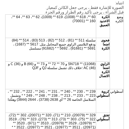
انتباه:
الصورة للإشارة فقط ، يرجى جعل الكائن كمعيار.
قبل الشراء ، يرجى تأكيد رقم الطراز ورقم الجزء.
وضع
الكرة
60 **، 618 ** (1008)، 619 ** (1009)، 62 **، 63 **، 64 **،
الكره
الاخدود
160 ** (70001)
العميق
فحوى
سلسلة 511 ** (81) ، 512 ** (82) ، 513 (83) ، 514 ** (84)
اضعا
ودفع التلامس الزاوي جميع المحامل مثل: 5617 ** (1687) ،
الكرة
5691 ** (91681) ، 5692 * * (91682) مسلسل
الزاوي
SN718 ** (11068) و 70 ** 72 ** و 73 ** و B (66) و C (36) و
اضعا
AC (46) ؛خلاف ذلك تشمل سلسلة QJ و QJF
الكرة
الاتصال
أسطواني
كروية
239 ** ، 230 ** ، 240 ** ، 231 ** ، 241 ** ، 222 ** ، 232 ** ،
أسطواني
223 ** ، 233 ** ، 213 ** ، 238 ** ، 248 ** ، 249 * * وتشمل
السلاسل الخاصة 26 ** أي 2638 (3738) ، 2644 (3844) وهكذا
تفتق
329 ** (20079)، 210 ** (71)، 320 ** (20071)، 302 ** (72)،
أسطواني
322 ** (75)، 303 ** (73)، 313 ** (273)، 323 ** (76) ، 3519
** (10979) ، 3529 ** (20979) ، 3510 ** (971) ، 3520 **
(20971) ، 3511 ** (10977) ، 3521 ** (20977) ، 3522 * *