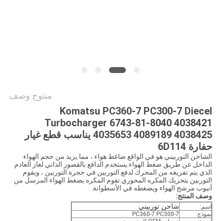
خريطة
الموقع
PRIVACY
POLICY
منتوج وصف
Komatsu PC360-7 PC300-7 Diecel
Turbocharger 6743-81-8040 4038421
4035653 4089189 4038425 يناسب قطع غيار
حفارة 6D114
الشاحن التوربيني هو في الواقع ضاغط هواء ، مما يزيد من حجم الهواء
الداخل عن طريق ضغط الهواء.يستخدم الدافع بالقصور الذاتي لغاز العادم
الذي يتم تفريغه من المحرك لدفع التوربين في حجرة التوربين ، ويقوم
التوربين بتحريك المكره المحوري.تقوم المكره بضغط الهواء المرسل من
أنبوب مرشح الهواء ويضغطه في الأسطوانة.
وصف المنتج:
شاحن توربيني
اسم:
نموذج:
PC360-7 PC300-7