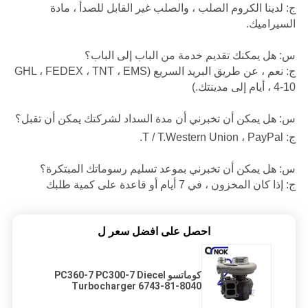
ج: لدينا الكروم الصلب ، والصلب غير القابل للصدأ ، مادة
السيراميك.
س: هل يمكنك تقديم خدمة من الباب إلى الباب؟
ج: نعم ، عن طريق البريد السريع (GHL ، FEDEX ، TNT ، EMS
، 4-10 أيام إلى مدينتك.)
س: هل يمكن أن تخبرني أن مدة السداد لشركتك يمكن أن تقبل؟
ج: T / T.Western Union ، PayPal.
س: هل يمكن أن تخبرني بموعد تسليم رسوماتك المبتكرة؟
ج: إذا كان المخزون ، في 7 أيام أو قاعدة على كمية طلبك
احصل على افضل سعر ل
كوماتسو PC360-7 PC300-7 Diecel
Turbocharger 6743-81-8040
4038421 4035653 4089189
4038425 يناسب قطع غيار حفارة