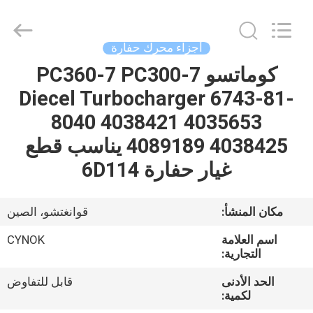
Chuangyu
Industrial
And
Trade
Co.,
أجزاء محرك حفارة
Ltd..
All
كوماتسو PC360-7 PC300-7
منزل،
Rights
Reserved.
Diecel Turbocharger 6743-81-
بيت
8040 4038421 4035653
منتجات
4089189 4038425 يناسب قطع
غيار حفارة 6D114
معلومات
عنا
مكان المنشأ:
قوانغتشو، الصين
اسم العلامة
CYNOK
جولة
التجارية:
في
الحد الأدنى
قابل للتفاوض
لكمية:
المعمل