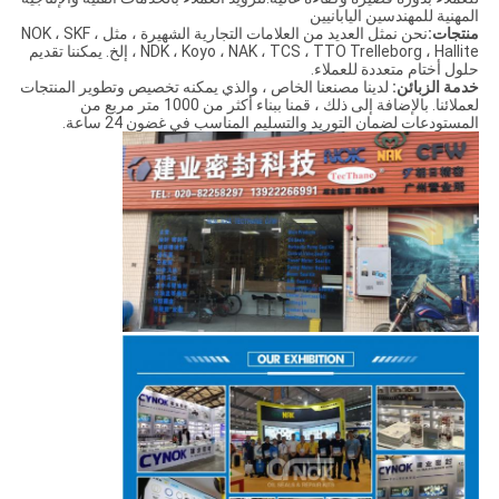
المهنية للمهندسين اليابانيين
منتجات:
نحن نمثل العديد من العلامات التجارية الشهيرة ، مثل NOK ، SKF ،
NDK ، Koyo ، NAK ، TCS ، TTO Trelleborg ، Hallite ، إلخ. يمكننا تقديم
حلول أختام متعددة للعملاء.
خدمة الزبائن:
لدينا مصنعنا الخاص ، والذي يمكنه تخصيص وتطوير المنتجات
لعملائنا. بالإضافة إلى ذلك ، قمنا ببناء أكثر من 1000 متر مربع من
المستودعات لضمان التوريد والتسليم المناسب في غضون 24 ساعة.