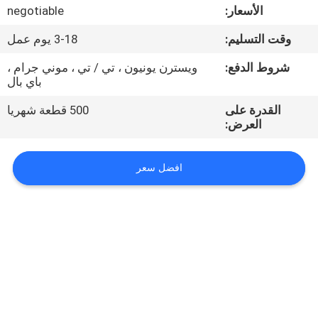
الأسعار:
negotiable
مراقبة
وقت التسليم:
3-18 يوم عمل
الجودة
شروط الدفع:
ويسترن يونيون ، تي / تي ، موني جرام ،
باي بال
اتصل
القدرة على
500 قطعة شهريا
بنا
العرض:
افضل سعر
أخبار
اطلب
اقتباس
VR