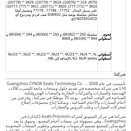
(975)، 319 ** (10076)، 3819 ** (10779)، 3829 ** (20779)،
3810 ** (777،771)، 3820 ** (20771)، 3811 ** (10777،777)
على سبيل المثال : 77752 ، 77788 ، 77779 وتشمل أيضًا
محامل سلسلة بوصة مثل 938/932 صف فردي ومزدوج أي
M255410CD إلخ.
فحوى
سلسلة 292 ** (90392) و 293 ** (90393) و 294 ** (90394) و
أسطواني
994 ** (90194) و 9069.
أسطواني
NU10 **، NU2 **، NU22 **، NU3 **، NU23 **، NU4 **، N،
أسطواني
NJ، NUP series بالإضافة إلى NB ،
شركتنا:
تأسست في عام 2008 ، Guangzhou CYNOK Seals Technology Co. ،
Ltd. هي شركة متخصصة في تقديم حلول ومنتجات مانعة للتسرب للآلات
الهندسية والسيارات والمركبات التجارية والمعدات الهيدروليكية
الصناعية.في الوقت الحاضر ، يوجد 35 موظفًا في شركتنا ، وفرعين من
أختام السيارات والأختام الصناعية ، ويمكننا إنتاج مجموعات إصلاح
لمحركات السيارات وعلب التروس والحفارات.
شركتنا هي مركز التسويق لشركة Asahi Precision (اليابان) في
Guangzhou ، وهي مسؤولة عن مبيعات أختام المصنع ، وسوق ما بعد
البيع.يمكن للمصنع تصميم الرسومات وتخصيص وتطوير المنتجات المختومة
للعملاء بدورة قصيرة وكفاءة عالية.لتزويد العملاء بالخدمات الفنية والإنتاجية