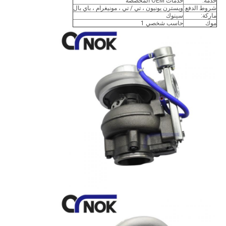
خدمة:
خدمات OEM المخصصة
شروط الدفع:
ويسترن يونيون ، تي / تي ، مونيغرام ، باي بال
ماركة:
سينوك
موك
حاسب شخصي 1