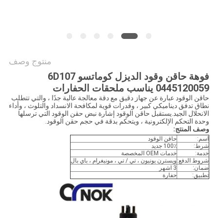
خريطة
الموقع
PRIVACY
منتوج وصف
POLICY
فوهة حاقن وقود الديزل كوماتسو 6D107
0445120059 يناسب ملحقات الحفارات
حاقن الوقود عبارة عن جهاز دقيق مع دقة معالجة عالية جدًا ، والتي تتطلب
نطاق تدفق ديناميكي كبير ، وقدرات قوية لمكافحة الانسداد والتلوث ، وأداء
الانحلال الجيد.يستقبل حاقن الوقود إشارة نبض حقن الوقود التي ترسلها
وحدة التحكم الإلكترونية ، ويتحكم بدقة في حجم حقن الوقود.
وصف المنتج:
اسم:
حاقن الوقود
شرط:
100٪ جديد
خدمة:
خدمات OEM المخصصة
شروط الدفع:
ويسترن يونيون ، تي / تي ، مونيغرام ، باي بال
ضمان:
3 اشهر
تطبيق:
حفارة