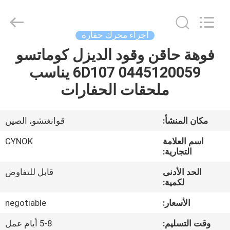
Chuangyu
Industrial
And
Trade
Co.,
أجزاء محرك حفارة
Ltd..
All
فوهة حاقن وقود الديزل كوماتسو
منزل،
Rights
Reserved.
6D107 0445120059 يناسب
بيت
ملحقات الحفارات
منتجات
مكان المنشأ:
قوانغتشو، الصين
معلومات
اسم العلامة
CYNOK
عنا
التجارية:
الحد الأدنى
قابل للتفاوض
لكمية:
جولة
في
الأسعار:
negotiable
المعمل
وقت التسليم:
5-8 أيام عمل