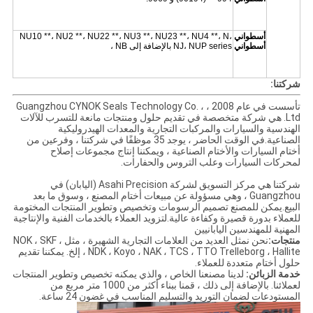
أسطواني
NU10 **، NU2 **، NU22 **، NU3 **، NU23 **، NU4 **، N،
أسطواني
NJ، NUP series بالإضافة إلى NB ،
شركتنا:
تأسست في عام 2008 ، Guangzhou CYNOK Seals Technology Co. ،
Ltd. هي شركة متخصصة في تقديم حلول ومنتجات مانعة للتسرب للآلات
الهندسية والسيارات والمركبات التجارية والمعدات الهيدروليكية
الصناعية.في الوقت الحاضر ، يوجد 35 موظفًا في شركتنا ، وفرعين من
أختام السيارات والأختام الصناعية ، ويمكننا إنتاج مجموعات إصلاح
لمحركات السيارات وعلب التروس والحفارات.
شركتنا هي مركز التسويق لشركة Asahi Precision (اليابان) في
Guangzhou ، وهي مسؤولة عن مبيعات أختام المصنع ، وسوق ما بعد
البيع.يمكن للمصنع تصميم الرسومات وتخصيص وتطوير المنتجات المختومة
للعملاء بدورة قصيرة وكفاءة عالية.لتزويد العملاء بالخدمات الفنية والإنتاجية
المهنية للمهندسين اليابانيين
منتجات:
نحن نمثل العديد من العلامات التجارية الشهيرة ، مثل NOK ، SKF ،
NDK ، Koyo ، NAK ، TCS ، TTO Trelleborg ، Hallite ، إلخ. يمكننا تقديم
حلول أختام متعددة للعملاء.
خدمة الزبائن:
لدينا مصنعنا الخاص ، والذي يمكنه تخصيص وتطوير المنتجات
لعملائنا. بالإضافة إلى ذلك ، قمنا ببناء أكثر من 1000 متر مربع من
المستودعات لضمان التوريد والتسليم المناسب في غضون 24 ساعة.