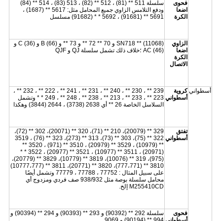
فحوى
سلسلة 511 ** (81) ، 512 ** (82) ، 513 (83) ، 514 ** (84)
اضعا
ودفع التلامس الزاوي جميع المحامل مثل: 5617 ** (1687) ،
الكرة
5691 ** (91681) ، 5692 * * (91682) مسلسل
الزاوي
SN718 ** (11068) و 70 ** 72 ** و 73 ** و B (66) و C (36) و
اضعا
AC (46) ؛خلاف ذلك تشمل سلسلة QJ و QJF
الكرة
الاتصال
أسطواني
كروية
239 ** ، 230 ** ، 240 ** ، 231 ** ، 241 ** ، 222 ** ، 232 ** ،
أسطواني
223 ** ، 233 ** ، 213 ** ، 238 ** ، 248 ** ، 249 * * وتشمل
السلاسل الخاصة 26 ** أي 2638 (3738) ، 2644 (3844) وهكذا
تفتق
329 ** (20079)، 210 ** (71)، 320 ** (20071)، 302 ** (72)،
أسطواني
322 ** (75)، 303 ** (73)، 313 ** (273)، 323 ** (76) ، 3519
** (10979) ، 3529 ** (20979) ، 3510 ** (971) ، 3520 **
(20971) ، 3511 ** (10977) ، 3521 ** (20977) ، 3522 * *
(975)، 319 ** (10076)، 3819 ** (10779)، 3829 ** (20779)،
3810 ** (777،771)، 3820 ** (20771)، 3811 ** (10777،777)
على سبيل المثال : 77752 ، 77788 ، 77779 وتشمل أيضًا
محامل سلسلة بوصة مثل 938/932 صف فردي ومزدوج أي
M255410CD إلخ.
فحوى
سلسلة 292 ** (90392) و 293 ** (90393) و 294 ** (90394) و
أسطواني
994 ** (90194) و 9069.