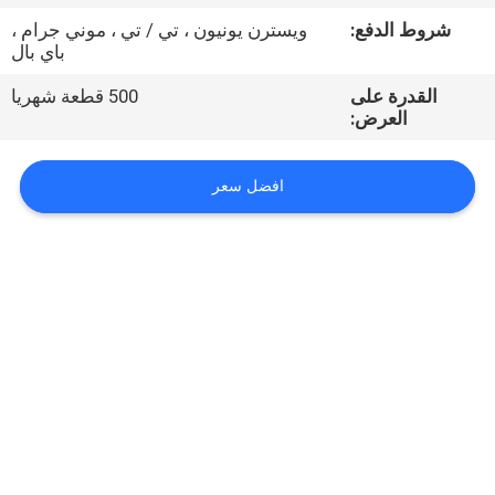
شروط الدفع:
ويسترن يونيون ، تي / تي ، موني جرام ،
مراقبة
باي بال
الجودة
القدرة على
500 قطعة شهريا
العرض:
اتصل
افضل سعر
بنا
أخبار
اطلب
اقتباس
VR