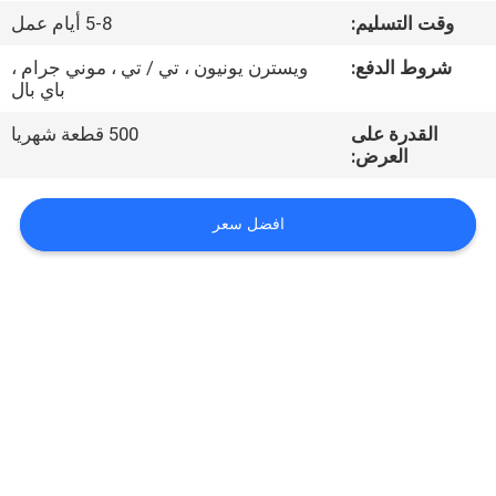
وقت التسليم:
5-8 أيام عمل
مراقبة
شروط الدفع:
ويسترن يونيون ، تي / تي ، موني جرام ،
الجودة
باي بال
القدرة على
500 قطعة شهريا
اتصل
العرض:
بنا
افضل سعر
أخبار
اطلب
اقتباس
VR