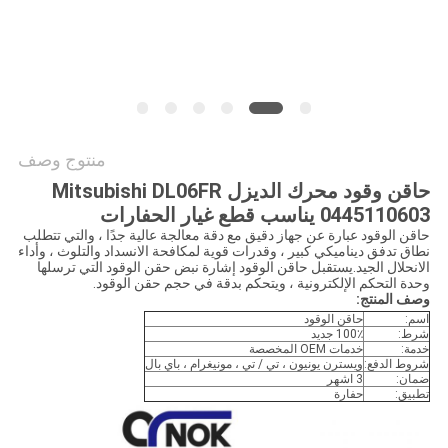
خريطة
الموقع
PRIVACY
POLICY
منتوج وصف
حاقن وقود محرك الديزل Mitsubishi DL06FR
0445110603 يناسب قطع غيار الحفارات
حاقن الوقود عبارة عن جهاز دقيق مع دقة معالجة عالية جدًا ، والتي تتطلب
نطاق تدفق ديناميكي كبير ، وقدرات قوية لمكافحة الانسداد والتلوث ، وأداء
الانحلال الجيد.يستقبل حاقن الوقود إشارة نبض حقن الوقود التي ترسلها
وحدة التحكم الإلكترونية ، ويتحكم بدقة في حجم حقن الوقود.
وصف المنتج:
اسم:
حاقن الوقود
شرط:
100٪ جديد
خدمة:
خدمات OEM المخصصة
شروط الدفع:
ويسترن يونيون ، تي / تي ، مونيغرام ، باي بال
ضمان:
3 اشهر
تطبيق:
حفارة