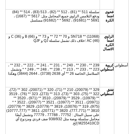
فحوى
سلسلة 511 ** (81) ، 512 ** (82) ، 513 (83) ، 514 ** (84)
اضعا
ودفع التلامس الزاوي جميع المحامل مثل: 5617 ** (1687) ،
الكرة
5691 ** (91681) ، 5692 * * (91682) مسلسل
الزاوي
SN718 ** (11068) و 70 ** 72 ** و 73 ** و B (66) و C (36) و
اضعا
AC (46) ؛خلاف ذلك تشمل سلسلة QJ و QJF
الكرة
الاتصال
أسطواني
كروية
239 ** ، 230 ** ، 240 ** ، 231 ** ، 241 ** ، 222 ** ، 232 ** ،
أسطواني
223 ** ، 233 ** ، 213 ** ، 238 ** ، 248 ** ، 249 * * وتشمل
السلاسل الخاصة 26 ** أي 2638 (3738) ، 2644 (3844) وهكذا
تفتق
329 ** (20079)، 210 ** (71)، 320 ** (20071)، 302 ** (72)،
أسطواني
322 ** (75)، 303 ** (73)، 313 ** (273)، 323 ** (76) ، 3519
** (10979) ، 3529 ** (20979) ، 3510 ** (971) ، 3520 **
(20971) ، 3511 ** (10977) ، 3521 ** (20977) ، 3522 * *
(975)، 319 ** (10076)، 3819 ** (10779)، 3829 ** (20779)،
3810 ** (777،771)، 3820 ** (20771)، 3811 ** (10777،777)
على سبيل المثال : 77752 ، 77788 ، 77779 وتشمل أيضًا
محامل سلسلة بوصة مثل 938/932 صف فردي ومزدوج أي
M255410CD إلخ.