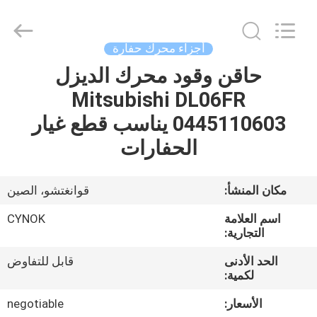
Chuangyu
Industrial
And
Trade
Co.,
أجزاء محرك حفارة
Ltd..
All
حاقن وقود محرك الديزل
منزل،
Rights
Reserved.
Mitsubishi DL06FR
بيت
0445110603 يناسب قطع غيار
منتجات
الحفارات
معلومات
مكان المنشأ:
قوانغتشو، الصين
عنا
اسم العلامة
CYNOK
التجارية:
جولة
الحد الأدنى
قابل للتفاوض
لكمية:
في
المعمل
الأسعار:
negotiable