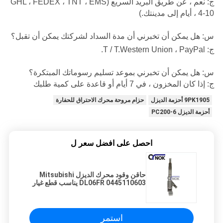
ج: نعم ، عن طريق البريد السريع (GHL ، FEDEX ، TNT ، EMS
، 4-10 أيام إلى مدينتك.)
س: هل يمكن أن تخبرني أن مدة السداد لشركتك يمكن أن تقبل؟
ج: T / T.Western Union ، PayPal.
س: هل يمكن أن تخبرني بموعد تسليم رسوماتك المبتكرة؟
ج: إذا كان المخزون ، في 7 أيام أو قاعدة على كمية طلبك
9PK1905 أحزمة الديزل
حزام مروحة محرك الاحتراق للحفارة
أحزمة الديزل PC200-6
احصل على افضل سعر ل
حاقن وقود محرك الديزل Mitsubishi
DL06FR 0445110603 يناسب قطع غيار
الحفارات
استمر