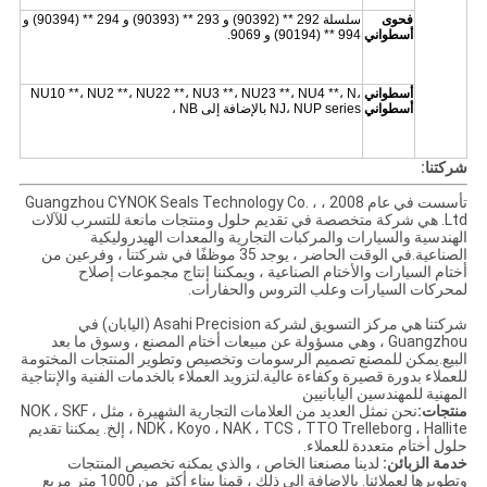
فحوى
سلسلة 292 ** (90392) و 293 ** (90393) و 294 ** (90394) و
أسطواني
994 ** (90194) و 9069.
أسطواني
NU10 **، NU2 **، NU22 **، NU3 **، NU23 **، NU4 **، N،
أسطواني
NJ، NUP series بالإضافة إلى NB ،
شركتنا:
تأسست في عام 2008 ، Guangzhou CYNOK Seals Technology Co. ،
Ltd. هي شركة متخصصة في تقديم حلول ومنتجات مانعة للتسرب للآلات
الهندسية والسيارات والمركبات التجارية والمعدات الهيدروليكية
الصناعية.في الوقت الحاضر ، يوجد 35 موظفًا في شركتنا ، وفرعين من
أختام السيارات والأختام الصناعية ، ويمكننا إنتاج مجموعات إصلاح
لمحركات السيارات وعلب التروس والحفارات.
شركتنا هي مركز التسويق لشركة Asahi Precision (اليابان) في
Guangzhou ، وهي مسؤولة عن مبيعات أختام المصنع ، وسوق ما بعد
البيع.يمكن للمصنع تصميم الرسومات وتخصيص وتطوير المنتجات المختومة
للعملاء بدورة قصيرة وكفاءة عالية.لتزويد العملاء بالخدمات الفنية والإنتاجية
المهنية للمهندسين اليابانيين
منتجات:
نحن نمثل العديد من العلامات التجارية الشهيرة ، مثل NOK ، SKF ،
NDK ، Koyo ، NAK ، TCS ، TTO Trelleborg ، Hallite ، إلخ. يمكننا تقديم
حلول أختام متعددة للعملاء.
خدمة الزبائن:
لدينا مصنعنا الخاص ، والذي يمكنه تخصيص المنتجات
وتطويرها لعملائنا. بالإضافة إلى ذلك ، قمنا ببناء أكثر من 1000 متر مربع