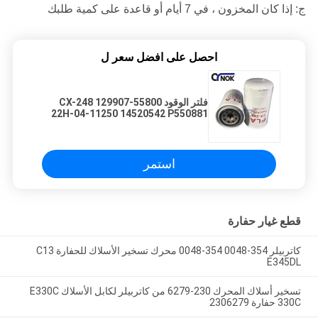
ج: إذا كان المخزون ، في 7 أيام أو قاعدة على كمية طلبك
احصل على افضل سعر ل
فلتر الوقود CX-248 129907-55800
22H-04-11250 14520542 P550881
لـ DX55-9C DH80 DX75 R60-7
SK60-8 حفارة
استمر
قطع غيار حفارة
كاتربيلر 354-0048 354-0048 محرك تسخير الأسلاك للحفارة C13
E345DL
تسخير أسلاك المحرك 230-6279 من كاتربيلر لكابل الأسلاك E330C
330C حفارة 2306279