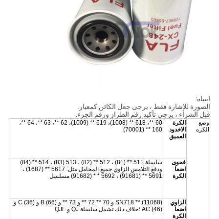
انتباه:
الصورة للإشارة فقط ، يرجى جعل الكائن كمعيار.
قبل الشراء ، يرجى تأكيد رقم الطراز ورقم الجزء.
وضع
الكرة
60 **، 618 ** (1008)، 619 ** (1009)، 62 **، 63 **، 64 **،
الكره
الاخدود
160 ** (70001)
العميق
فحوى
سلسلة 511 ** (81) ، 512 ** (82) ، 513 (83) ، 514 ** (84)
اضعا
ودفع التلامس الزاوي جميع المحامل مثل: 5617 ** (1687) ،
الكرة
5691 ** (91681) ، 5692 * * (91682) مسلسل
الزاوي
SN718 ** (11068) و 70 ** 72 ** و 73 ** و B (66) و C (36) و
اضعا
AC (46) ؛خلاف ذلك تشمل سلسلة QJ و QJF
الكرة