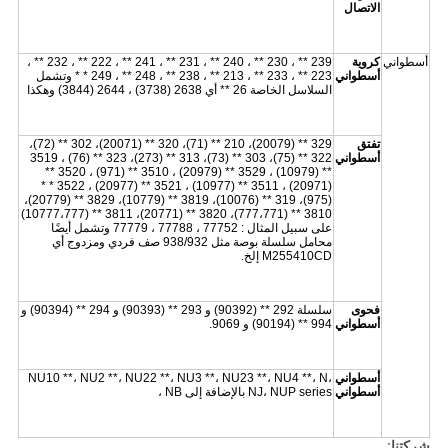
الاتصال
أسطواني
كروية
239 ** ، 230 ** ، 240 ** ، 231 ** ، 241 ** ، 222 ** ، 232 ** ،
أسطواني
223 ** ، 233 ** ، 213 ** ، 238 ** ، 248 ** ، 249 * * وتشمل
السلاسل الخاصة 26 ** أي 2638 (3738) ، 2644 (3844) وهكذا
تفتق
329 ** (20079)، 210 ** (71)، 320 ** (20071)، 302 ** (72)،
أسطواني
322 ** (75)، 303 ** (73)، 313 ** (273)، 323 ** (76) ، 3519
** (10979) ، 3529 ** (20979) ، 3510 ** (971) ، 3520 **
(20971) ، 3511 ** (10977) ، 3521 ** (20977) ، 3522 * *
(975)، 319 ** (10076)، 3819 ** (10779)، 3829 ** (20779)،
3810 ** (777،771)، 3820 ** (20771)، 3811 ** (10777،777)
على سبيل المثال : 77752 ، 77788 ، 77779 وتشمل أيضًا
محامل سلسلة بوصة مثل 938/932 صف فردي ومزدوج أي
M255410CD إلخ.
فحوى
سلسلة 292 ** (90392) و 293 ** (90393) و 294 ** (90394) و
أسطواني
994 ** (90194) و 9069.
أسطواني
NU10 **، NU2 **، NU22 **، NU3 **، NU23 **، NU4 **، N،
أسطواني
NJ، NUP series بالإضافة إلى NB ،
شركتنا: