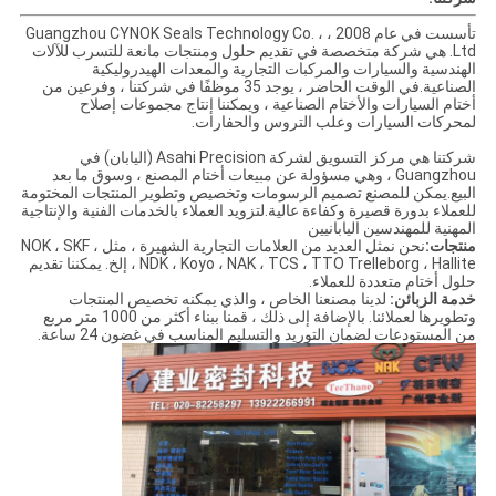
تأسست في عام 2008 ، Guangzhou CYNOK Seals Technology Co. ،
Ltd. هي شركة متخصصة في تقديم حلول ومنتجات مانعة للتسرب للآلات
الهندسية والسيارات والمركبات التجارية والمعدات الهيدروليكية
الصناعية.في الوقت الحاضر ، يوجد 35 موظفًا في شركتنا ، وفرعين من
أختام السيارات والأختام الصناعية ، ويمكننا إنتاج مجموعات إصلاح
لمحركات السيارات وعلب التروس والحفارات.
شركتنا هي مركز التسويق لشركة Asahi Precision (اليابان) في
Guangzhou ، وهي مسؤولة عن مبيعات أختام المصنع ، وسوق ما بعد
البيع.يمكن للمصنع تصميم الرسومات وتخصيص وتطوير المنتجات المختومة
للعملاء بدورة قصيرة وكفاءة عالية.لتزويد العملاء بالخدمات الفنية والإنتاجية
المهنية للمهندسين اليابانيين
منتجات:
نحن نمثل العديد من العلامات التجارية الشهيرة ، مثل NOK ، SKF ،
NDK ، Koyo ، NAK ، TCS ، TTO Trelleborg ، Hallite ، إلخ. يمكننا تقديم
حلول أختام متعددة للعملاء.
خدمة الزبائن:
لدينا مصنعنا الخاص ، والذي يمكنه تخصيص المنتجات
وتطويرها لعملائنا. بالإضافة إلى ذلك ، قمنا ببناء أكثر من 1000 متر مربع
من المستودعات لضمان التوريد والتسليم المناسب في غضون 24 ساعة.