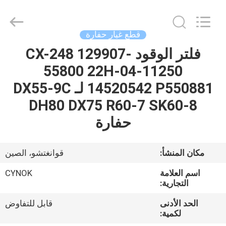
Chuangyu
Industrial
And
Trade
Co.,
قطع غيار حفارة
Ltd..
All
فلتر الوقود CX-248 129907-
منزل،
Rights
Reserved.
55800 22H-04-11250
بيت
14520542 P550881 لـ DX55-9C
منتجات
DH80 DX75 R60-7 SK60-8
حفارة
معلومات
عنا
مكان المنشأ:
قوانغتشو، الصين
اسم العلامة
CYNOK
جولة
التجارية:
في
الحد الأدنى
قابل للتفاوض
لكمية:
المعمل