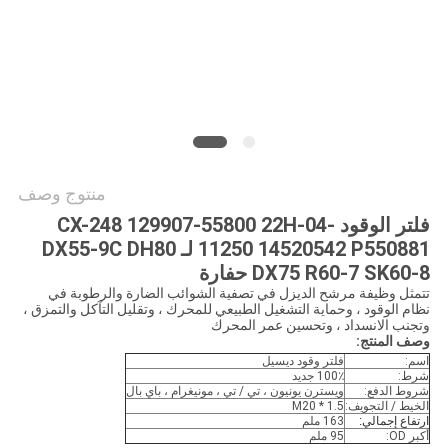
خريطة
الموقع
PRIVACY
POLICY
منتوج وصف
فلتر الوقود CX-248 129907-55800 22H-04-
11250 14520542 P550881 لـ DX55-9C DH80
DX75 R60-7 SK60-8 حفارة
تتمثل وظيفة مرشح الديزل في تصفية الشوائب الضارة والرطوبة في
نظام الوقود ، وحماية التشغيل الطبيعي للمحرك ، وتقليل التآكل والتمزق ،
وتجنب الانسداد ، وتحسين عمر المحرك
وصف المنتج:
اسم:
فلتر وقود ديسيل
شرط:
100٪ جديد
شروط الدفع:
ويسترن يونيون ، تي / تي ، مونيغرام ، باي بال
الخيط / التجويف:
M20 * 1.5
ارتفاع إجمالي:
163 ملم
أكبر OD:
95 ملم