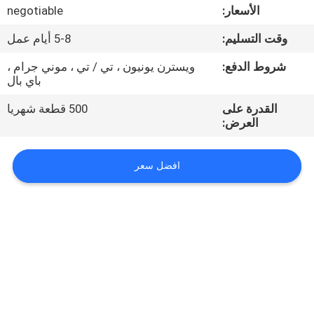
الأسعار:
negotiable
مراقبة
وقت التسليم:
5-8 أيام عمل
الجودة
شروط الدفع:
ويسترن يونيون ، تي / تي ، موني جرام ،
باي بال
اتصل
القدرة على
500 قطعة شهريا
بنا
العرض:
افضل سعر
أخبار
اطلب
اقتباس
VR