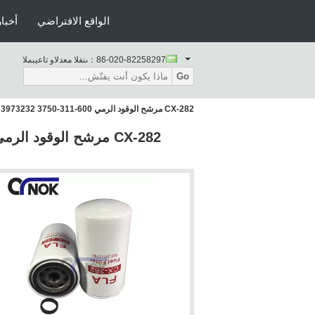
الواقع الافتراضي
أخبار
86-020-82258297
المبيعات والدعم الفنى：
Go
CX-282 مرشح الوقود الرمي 600-311-3750 FF5580 4700945624 3973232 لحفارة PC210-8MO PC240-8MO PC360-8MO