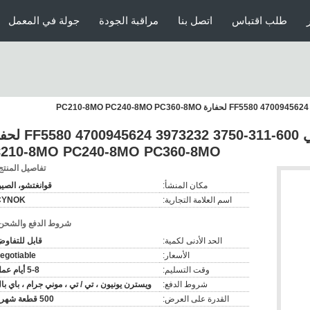
طلب اقتباس
اتصل بنا
مراقبة الجودة
جولة في المعمل
CX-282 مرشح الوقود الرمي 600-311-3750 232
210-8MO PC240-8MO PC360-8MO
تفاصيل المنتج
مكان المنشأ:
قوانغتشو، الصي
اسم العلامة التجارية:
CYNOK
شروط الدفع والشحن
الحد الأدنى لكمية:
قابل للتفاو
الأسعار:
egotiable
وقت التسليم:
5-8 أيام عمل
شروط الدفع:
ويسترن يونيون ، تي / تي ، موني جرام ، باي با
القدرة على العرض:
500 قطعة شهريا