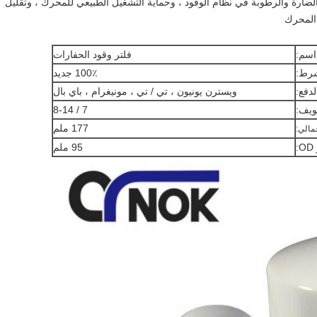
ارة والرطوبة في نظام الوقود ، وحماية التشغيل الطبيعي للمحرك ، وتقليل
 المحرك
اسم:
فلتر وقود الحفارات
رط:
100٪ جديد
دفع:
ويسترن يونيون ، تي / تي ، مونيغرام ، باي بال
ويف:
7 / 8-14
177 ملم
جمالي:
:
95 ملم