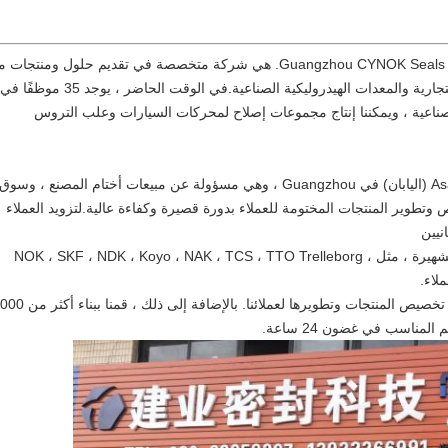
تأسست في عام 2008 ، Guangzhou CYNOK Seals Technology Co. ، Ltd. هي شركة متخصصة في تقديم حلول ومنتج
للتسرب للآلات الهندسية والسيارات والمركبات التجارية والمعدات الهيدروليكية الصناعية.في الوقت الحاضر ، يوجد 35 موظفًا في
لصناعية ، ويمكننا إنتاج مجموعات إصلاح لمحركات السيارات وعلب التروس
شركتنا هي مركز التسويق لشركة Asahi Precision (اليابان) في Guangzhou ، وهي مسؤولة عن مبيعات أختام المصنع ، و
تطوير المنتجات المختومة للعملاء بدورة قصيرة وكفاءة عالية.لتزويد العملاء
نيين
نحن نمثل العديد من العلامات التجارية الشهيرة ، مثل NOK ، SKF ، NDK ، Koyo ، NAK ، TCS ، TTO Trelleborg ،
لدينا مصنعنا الخاص ، والذي يمكنه تخصيص المنتجات وتطويرها لعملائنا. بالإضافة إلى ذل
مناسب في غضون 24 ساعة.