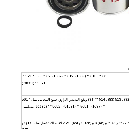
.
60 **، 618 ** (1008)، 619 ** (1009)، 62 **، 63 **، 64 **،
160 ** (70001)
سلسلة 511 ** (81) ، 512 ** (82) ، 513 (83) ، 514 ** (84) ودفع التلامس الزاوي جميع المحامل مثل: 5617
** (1687) ، 5691 ** (91681) ، 5692 * * (91682) مسلسل
SN718 ** (11068) و 70 ** 72 ** و 73 ** و B (66) و C (36) و AC (46) ؛خلاف ذلك تشمل سلسلة QJ و