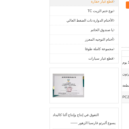
قطع غيار حفارة
نوع ختم الزيت TC
الأختام الدوارة ذات الضغط العالي
يا صندوق الخاتم
أختام التوجيه المعزز
مجموعة كاملة طوقا
قطع غيار سيارات
م
تون
PC2
التفوق في إنتاج وإنتاج ألتا كاليداد
—— يسوع ألبرتو غارسيا الزهور