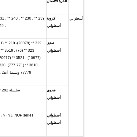
الكرة الاتصال
أسطواني
كروية
أسطواني
، 249 * * وتشمل السلاسل الخاصة 26 ** أي 2638 (3738) ، 2644 (3844) وهكذا
تفتق
أسطواني
77779 وتشمل أيضًا محامل سلسلة بوصة مثل 938/932 صف فردي ومزدوج أي M255410CD إلخ.
فحوى
سلسلة 292 ** (90392) و 293 ** (90393) و 294 ** (90394) و 994 ** (90194) و 9069.
أسطواني
أسطواني
U4 **، N، NJ، NUP series
أسطواني