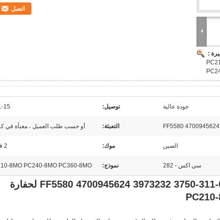
اتصل
رة :
 لحفارة PC210-8MO
PC2
جودة عالية
توصيل:
1-15 يو
التعبئة:
أو حسب طلب العميل ، معبأة في كر
الصين
موك:
2 قطعة
سي اكس - 282
نموذج:
10-8MO PC240-8MO PC360-8MO
CX-282 مرشح الوقود الرمي 600-311-3750 FF5580 4700945624 3973232 لحفارة
PC210