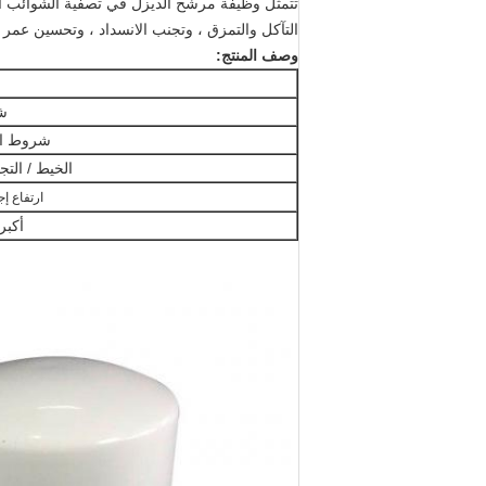
تتمثل وظيفة مرشح الديزل في تصفية الشوائب الض
التآكل والتمزق ، وتجنب الانسداد ، وتحسين عمر
وصف المنتج:
ش
شروط ال
الخيط / التج
ارتفاع إ
أكبر OD