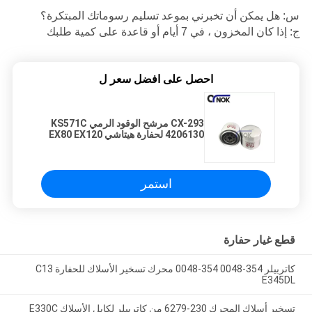
س: هل يمكن أن تخبرني بموعد تسليم رسوماتك المبتكرة؟
ج: إذا كان المخزون ، في 7 أيام أو قاعدة على كمية طلبك
احصل على افضل سعر ل
CX-293 مرشح الوقود الرمي KS571C
4206130 لحفارة هيتاشي EX80 EX120
EX150
استمر
قطع غيار حفارة
كاتربيلر 354-0048 354-0048 محرك تسخير الأسلاك للحفارة C13
E345DL
تسخير أسلاك المحرك 230-6279 من كاتربيلر لكابل الأسلاك E330C