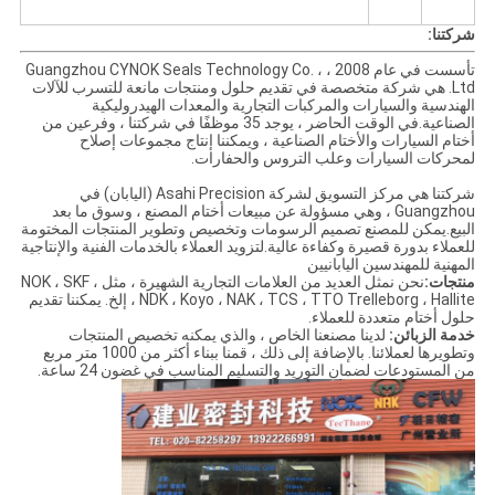
شركتنا:
تأسست في عام 2008 ، Guangzhou CYNOK Seals Technology Co. ،
Ltd. هي شركة متخصصة في تقديم حلول ومنتجات مانعة للتسرب للآلات
الهندسية والسيارات والمركبات التجارية والمعدات الهيدروليكية
الصناعية.في الوقت الحاضر ، يوجد 35 موظفًا في شركتنا ، وفرعين من
أختام السيارات والأختام الصناعية ، ويمكننا إنتاج مجموعات إصلاح
لمحركات السيارات وعلب التروس والحفارات.
شركتنا هي مركز التسويق لشركة Asahi Precision (اليابان) في
Guangzhou ، وهي مسؤولة عن مبيعات أختام المصنع ، وسوق ما بعد
البيع.يمكن للمصنع تصميم الرسومات وتخصيص وتطوير المنتجات المختومة
للعملاء بدورة قصيرة وكفاءة عالية.لتزويد العملاء بالخدمات الفنية والإنتاجية
المهنية للمهندسين اليابانيين
منتجات:
نحن نمثل العديد من العلامات التجارية الشهيرة ، مثل NOK ، SKF ،
NDK ، Koyo ، NAK ، TCS ، TTO Trelleborg ، Hallite ، إلخ. يمكننا تقديم
حلول أختام متعددة للعملاء.
خدمة الزبائن:
لدينا مصنعنا الخاص ، والذي يمكنه تخصيص المنتجات
وتطويرها لعملائنا. بالإضافة إلى ذلك ، قمنا ببناء أكثر من 1000 متر مربع
من المستودعات لضمان التوريد والتسليم المناسب في غضون 24 ساعة.