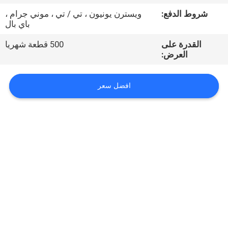
شروط الدفع:
ويسترن يونيون ، تي / تي ، موني جرام ،
مراقبة
باي بال
الجودة
القدرة على
500 قطعة شهريا
العرض:
اتصل
افضل سعر
بنا
أخبار
اطلب
اقتباس
VR