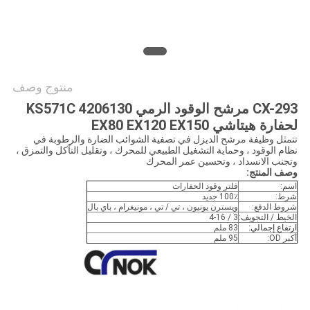
خريطة
الموقع
PRIVACY
منتوج وصف
POLICY
CX-293 مرشح الوقود الرمي KS571C 4206130
لحفارة هيتاشي EX80 EX120 EX150
تتمثل وظيفة مرشح الديزل في تصفية الشوائب الضارة والرطوبة في
نظام الوقود ، وحماية التشغيل الطبيعي للمحرك ، وتقليل التآكل والتمزق ،
وتجنب الانسداد ، وتحسين عمر المحرك
وصف المنتج:
اسم:
فلتر وقود الحفارات
شرط:
100٪ جديد
شروط الدفع:
ويسترن يونيون ، تي / تي ، مونيغرام ، باي بال
الخيط / التجويف:
3 / 4-16
ارتفاع إجمالي:
83 ملم
أكبر OD:
95 ملم