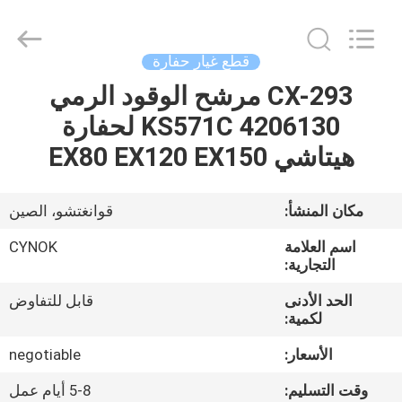
Chuangyu
Industrial
And
Trade
Co.,
قطع غيار حفارة
Ltd..
All
CX-293 مرشح الوقود الرمي
منزل،
Rights
Reserved.
KS571C 4206130 لحفارة
بيت
هيتاشي EX80 EX120 EX150
منتجات
مكان المنشأ:
قوانغتشو، الصين
معلومات
اسم العلامة
CYNOK
عنا
التجارية:
الحد الأدنى
قابل للتفاوض
لكمية:
جولة
في
الأسعار:
negotiable
المعمل
وقت التسليم:
5-8 أيام عمل