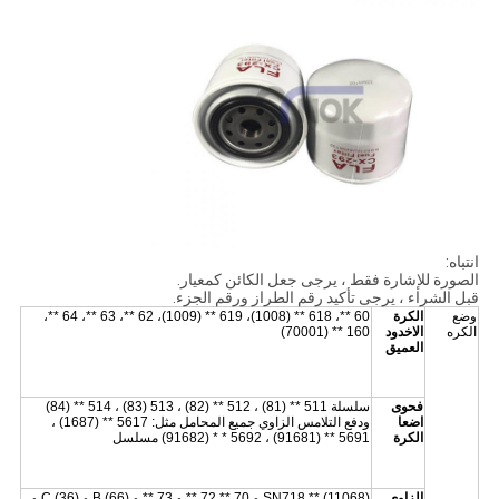
انتباه:
الصورة للإشارة فقط ، يرجى جعل الكائن كمعيار.
قبل الشراء ، يرجى تأكيد رقم الطراز ورقم الجزء.
وضع
الكرة
60 **، 618 ** (1008)، 619 ** (1009)، 62 **، 63 **، 64 **،
الكره
الاخدود
160 ** (70001)
العميق
فحوى
سلسلة 511 ** (81) ، 512 ** (82) ، 513 (83) ، 514 ** (84)
اضعا
ودفع التلامس الزاوي جميع المحامل مثل: 5617 ** (1687) ،
الكرة
5691 ** (91681) ، 5692 * * (91682) مسلسل
الزاوي
SN718 ** (11068) و 70 ** 72 ** و 73 ** و B (66) و C (36) و