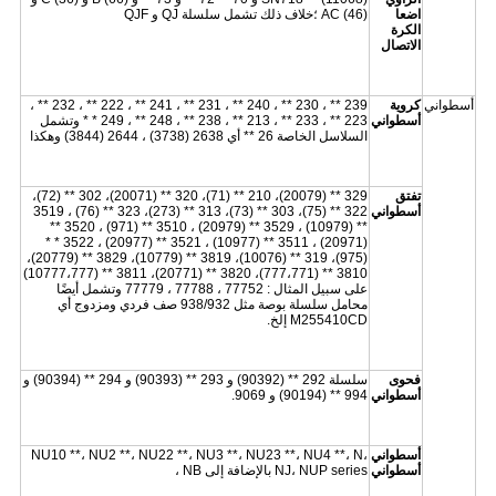
اضعا
AC (46) ؛خلاف ذلك تشمل سلسلة QJ و QJF
الكرة
الاتصال
أسطواني
كروية
239 ** ، 230 ** ، 240 ** ، 231 ** ، 241 ** ، 222 ** ، 232 ** ،
أسطواني
223 ** ، 233 ** ، 213 ** ، 238 ** ، 248 ** ، 249 * * وتشمل
السلاسل الخاصة 26 ** أي 2638 (3738) ، 2644 (3844) وهكذا
تفتق
329 ** (20079)، 210 ** (71)، 320 ** (20071)، 302 ** (72)،
أسطواني
322 ** (75)، 303 ** (73)، 313 ** (273)، 323 ** (76) ، 3519
** (10979) ، 3529 ** (20979) ، 3510 ** (971) ، 3520 **
(20971) ، 3511 ** (10977) ، 3521 ** (20977) ، 3522 * *
(975)، 319 ** (10076)، 3819 ** (10779)، 3829 ** (20779)،
3810 ** (777،771)، 3820 ** (20771)، 3811 ** (10777،777)
على سبيل المثال : 77752 ، 77788 ، 77779 وتشمل أيضًا
محامل سلسلة بوصة مثل 938/932 صف فردي ومزدوج أي
M255410CD إلخ.
فحوى
سلسلة 292 ** (90392) و 293 ** (90393) و 294 ** (90394) و
أسطواني
994 ** (90194) و 9069.
أسطواني
NU10 **، NU2 **، NU22 **، NU3 **، NU23 **، NU4 **، N،
أسطواني
NJ، NUP series بالإضافة إلى NB ،