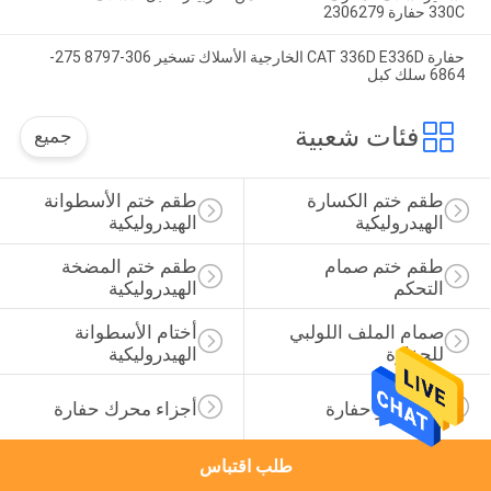
330C حفارة 2306279
حفارة CAT 336D E336D الخارجية الأسلاك تسخير 306-8797 275-
6864 سلك كبل
فئات شعبية
جميع
طقم ختم الكسارة 
طقم ختم الأسطوانة 
الهيدروليكية
الهيدروليكية
طقم ختم صمام 
طقم ختم المضخة 
التحكم
الهيدروليكية
صمام الملف اللولبي 
أختام الأسطوانة 
للحفارة
الهيدروليكية
قطع غيار حفارة
أجزاء محرك حفارة
طلب اقتباس