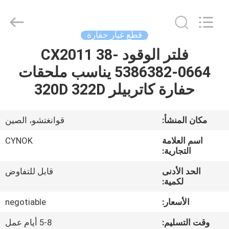
Chuangyu
Industrial
And
Trade
Co.,
قطع غيار حفارة
Ltd..
All
فلتر الوقود CX2011 38-
منزل،
Rights
Reserved.
5386382-0664 يناسب ملحقات
بيت
حفارة كاتربيلر 320D 322D
منتجات
مكان المنشأ:
قوانغتشو، الصين
معلومات
اسم العلامة
CYNOK
عنا
التجارية:
الحد الأدنى
قابل للتفاوض
لكمية:
جولة
في
الأسعار:
negotiable
المعمل
وقت التسليم:
5-8 أيام عمل