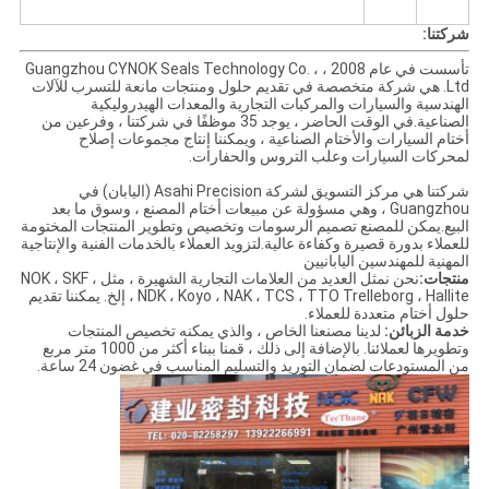
شركتنا:
تأسست في عام 2008 ، Guangzhou CYNOK Seals Technology Co. ،
Ltd. هي شركة متخصصة في تقديم حلول ومنتجات مانعة للتسرب للآلات
الهندسية والسيارات والمركبات التجارية والمعدات الهيدروليكية
الصناعية.في الوقت الحاضر ، يوجد 35 موظفًا في شركتنا ، وفرعين من
أختام السيارات والأختام الصناعية ، ويمكننا إنتاج مجموعات إصلاح
لمحركات السيارات وعلب التروس والحفارات.
شركتنا هي مركز التسويق لشركة Asahi Precision (اليابان) في
Guangzhou ، وهي مسؤولة عن مبيعات أختام المصنع ، وسوق ما بعد
البيع.يمكن للمصنع تصميم الرسومات وتخصيص وتطوير المنتجات المختومة
للعملاء بدورة قصيرة وكفاءة عالية.لتزويد العملاء بالخدمات الفنية والإنتاجية
المهنية للمهندسين اليابانيين
منتجات:
نحن نمثل العديد من العلامات التجارية الشهيرة ، مثل NOK ، SKF ،
NDK ، Koyo ، NAK ، TCS ، TTO Trelleborg ، Hallite ، إلخ. يمكننا تقديم
حلول أختام متعددة للعملاء.
خدمة الزبائن:
لدينا مصنعنا الخاص ، والذي يمكنه تخصيص المنتجات
وتطويرها لعملائنا. بالإضافة إلى ذلك ، قمنا ببناء أكثر من 1000 متر مربع
من المستودعات لضمان التوريد والتسليم المناسب في غضون 24 ساعة.