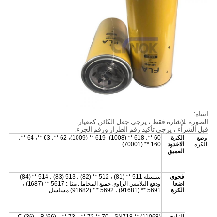
انتباه:
الصورة للإشارة فقط ، يرجى جعل الكائن كمعيار.
قبل الشراء ، يرجى تأكيد رقم الطراز ورقم الجزء.
وضع
الكرة
60 **، 618 ** (1008)، 619 ** (1009)، 62 **، 63 **، 64 **،
الكره
الاخدود
160 ** (70001)
العميق
فحوى
سلسلة 511 ** (81) ، 512 ** (82) ، 513 (83) ، 514 ** (84)
اضعا
ودفع التلامس الزاوي جميع المحامل مثل: 5617 ** (1687) ،
الكرة
5691 ** (91681) ، 5692 * * (91682) مسلسل
الزاوي
SN718 ** (11068) و 70 ** 72 ** و 73 ** و B (66) و C (36) و