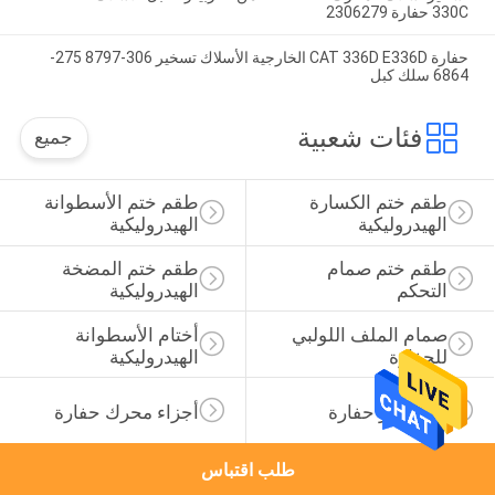
330C حفارة 2306279
حفارة CAT 336D E336D الخارجية الأسلاك تسخير 306-8797 275-
6864 سلك كبل
فئات شعبية
جميع
طقم ختم الكسارة 
طقم ختم الأسطوانة 
الهيدروليكية
الهيدروليكية
طقم ختم صمام 
طقم ختم المضخة 
التحكم
الهيدروليكية
صمام الملف اللولبي 
أختام الأسطوانة 
للحفارة
الهيدروليكية
قطع غيار حفارة
أجزاء محرك حفارة
طلب اقتباس