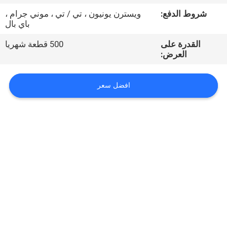
شروط الدفع:
ويسترن يونيون ، تي / تي ، موني جرام ،
مراقبة
باي بال
الجودة
القدرة على
500 قطعة شهريا
العرض:
اتصل
افضل سعر
بنا
أخبار
اطلب
اقتباس
VR