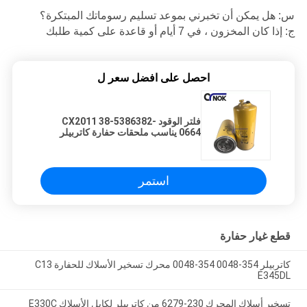
س: هل يمكن أن تخبرني بموعد تسليم رسوماتك المبتكرة؟
ج: إذا كان المخزون ، في 7 أيام أو قاعدة على كمية طلبك
احصل على افضل سعر ل
فلتر الوقود CX2011 38-5386382-
0664 يناسب ملحقات حفارة كاتربيلر
320D 322D
استمر
قطع غيار حفارة
كاتربيلر 354-0048 354-0048 محرك تسخير الأسلاك للحفارة C13
E345DL
تسخير أسلاك المحرك 230-6279 من كاتربيلر لكابل الأسلاك E330C