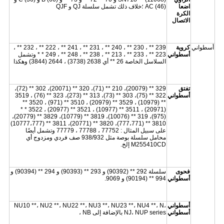
اضعا
AC (46) ؛خلاف ذلك تشمل سلسلة QJ و QJF
الكرة
الاتصال
أسطواني
كروية
239 ** ، 230 ** ، 240 ** ، 231 ** ، 241 ** ، 222 ** ، 232 ** ،
أسطواني
223 ** ، 233 ** ، 213 ** ، 238 ** ، 248 ** ، 249 * * وتشمل
السلاسل الخاصة 26 ** أي 2638 (3738) ، 2644 (3844) وهكذا
تفتق
329 ** (20079)، 210 ** (71)، 320 ** (20071)، 302 ** (72)،
أسطواني
322 ** (75)، 303 ** (73)، 313 ** (273)، 323 ** (76) ، 3519
** (10979) ، 3529 ** (20979) ، 3510 ** (971) ، 3520 **
(20971) ، 3511 ** (10977) ، 3521 ** (20977) ، 3522 * *
(975)، 319 ** (10076)، 3819 ** (10779)، 3829 ** (20779)،
3810 ** (777،771)، 3820 ** (20771)، 3811 ** (10777،777)
على سبيل المثال : 77752 ، 77788 ، 77779 وتشمل أيضًا
محامل سلسلة بوصة مثل 938/932 صف فردي ومزدوج أي
M255410CD إلخ.
فحوى
سلسلة 292 ** (90392) و 293 ** (90393) و 294 ** (90394) و
أسطواني
994 ** (90194) و 9069.
أسطواني
NU10 **، NU2 **، NU22 **، NU3 **، NU23 **، NU4 **، N،
أسطواني
NJ، NUP series بالإضافة إلى NB ،