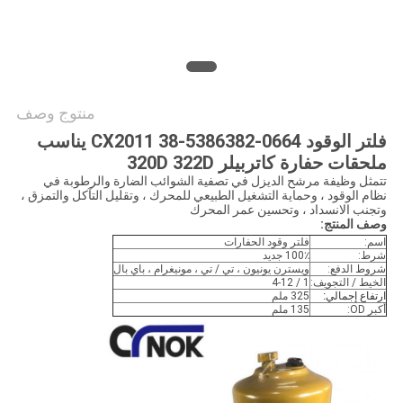
خريطة
الموقع
PRIVACY
منتوج وصف
POLICY
فلتر الوقود CX2011 38-5386382-0664 يناسب
ملحقات حفارة كاتربيلر 320D 322D
تتمثل وظيفة مرشح الديزل في تصفية الشوائب الضارة والرطوبة في
نظام الوقود ، وحماية التشغيل الطبيعي للمحرك ، وتقليل التآكل والتمزق ،
وتجنب الانسداد ، وتحسين عمر المحرك
وصف المنتج:
اسم:
فلتر وقود الحفارات
شرط:
100٪ جديد
شروط الدفع:
ويسترن يونيون ، تي / تي ، مونيغرام ، باي بال
الخيط / التجويف:
1 / 4-12
ارتفاع إجمالي:
325 ملم
أكبر OD:
135 ملم