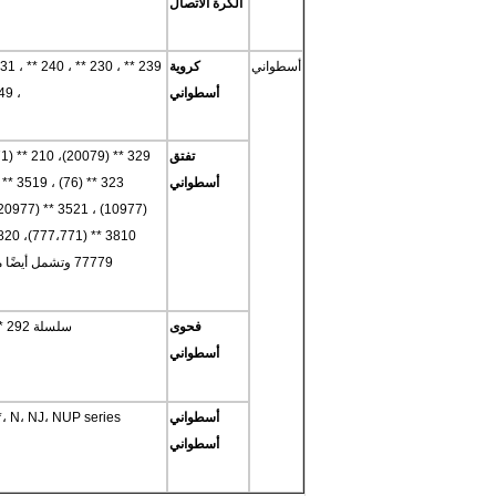
الكرة الاتصال
أسطواني
كروية
أسطواني
، 249 * * وتشمل السلاسل الخاصة 26 ** أي 2638 (3738) ، 2644 (3844) وهكذا
تفتق
أسطواني
77779 وتشمل أيضًا محامل سلسلة بوصة مثل 938/932 صف فردي ومزدوج أي M255410CD إلخ.
فحوى
سلسلة 292 ** (90392) و 293 ** (90393) و 294 ** (90394) و 994 ** (90194) و 9069.
أسطواني
أسطواني
U4 **، N، NJ، NUP series
أسطواني