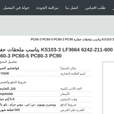
طلب اقتباس
اتصل بنا
مراقبة الجودة
جولة في المعمل
JX-302 مرشح الزيت المرمي 600-211-6242 KS103-3 LF3664 يناسب ملح
60-3 PC60-5 PC80-3 PC90
تفاصيل المنتج
مكان المنشأ:
قوانغتشو، الصي
اسم العلامة التجارية:
CYNOK
شروط الدفع والشحن
الحد الأدنى لكمية:
قابل للتفاو
الأسعار:
egotiable
وقت التسليم:
5-8 أيام عمل
شروط الدفع:
ويسترن يونيون ، تي / تي ، موني جرام ، باي با
القدرة على العرض:
500 قطعة شهريا