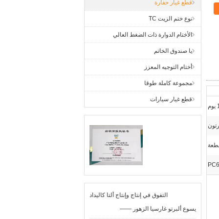
قطع غيار حفارة
نوع ختم الزيت TC
الأختام الدوارة ذات الضغط العالي
يا صندوق الخاتم
أختام التوجيه المعزز
مجموعة كاملة طوقا
قطع غيار سيارات
م
تون
PC6
التفوق في إنتاج وإنتاج ألتا كاليداد
—— يسوع ألبرتو غارسيا الزهور