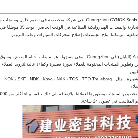
تأسست في عام 2008 ، Guangzhou CYNOK Seals Technology Co. ، Ltd. هي شركة متخصصة في تقديم حلول ومنتج
للتسرب للآلات الهندسية والسيارات والمركبات التجارية والمعدات الهيدروليكية الصناعية.في الوقت الحاضر ، يوجد 35 موظفًا في
لصناعية ، ويمكننا إنتاج مجموعات إصلاح لمحركات السيارات وعلب التروس
شركتنا هي مركز التسويق لشركة Asahi Precision (اليابان) في Guangzhou ، وهي مسؤولة عن مبيعات أختام المصنع ، و
تطوير المنتجات المختومة للعملاء بدورة قصيرة وكفاءة عالية.لتزويد العملاء
نيين
نحن نمثل العديد من العلامات التجارية الشهيرة ، مثل NOK ، SKF ، NDK ، Koyo ، NAK ، TCS ، TTO Trelleborg ،
لدينا مصنعنا الخاص ، والذي يمكنه تخصيص المنتجات وتطويرها لعملائنا. بالإضافة إلى ذل
مناسب في غضون 24 ساعة.