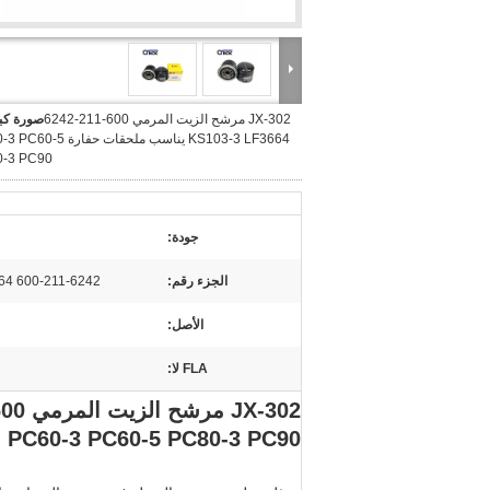
JX-302 مرشح الزيت المرمي 600-211-6242
صورة كبي
KS103-3 LF3664 يناسب ملحقات حفار
-3 PC90
جودة:
الجزء رقم:
600-211-6242 KS103-3 LF3664
الأصل:
FLA لا:
PC60-3 PC60-5 PC80-3 PC90