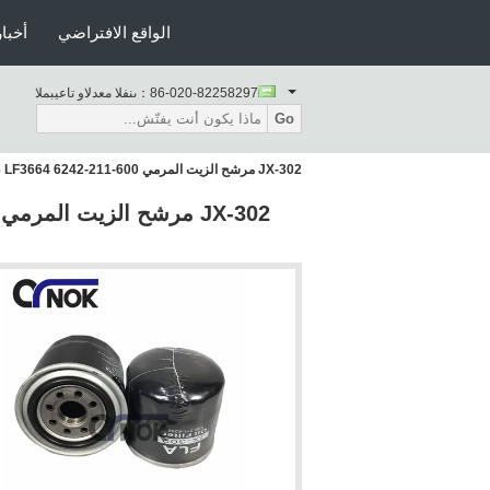
الواقع الافتراضي
أخبار
86-020-82258297
المبيعات والدعم الفنى：
Go
JX-302 مرشح الزيت المرمي 600-211-6242 KS103-3 LF3664 يناسب ملحقات حفارة PC60-3 PC60-5 PC80-3 PC90