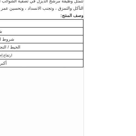
تتمثل وظيفة مرشح الديزل في تصفية الشوائب الض
التآكل والتمزق ، وتجنب الانسداد ، وتحسين عمر
وصف المنتج:
ش
شروط ال
الخيط / التج
ارتفاع إ
أكبر OD