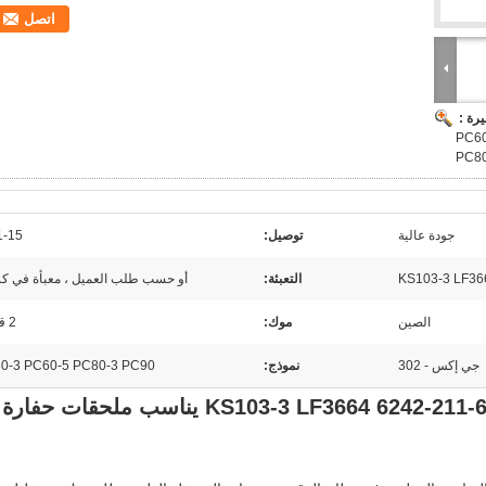
اتصل
رة :
ة PC60-3 PC60-5
PC80
جودة عالية
توصيل:
1-15 يو
التعبئة:
أو حسب طلب العميل ، معبأة في كر
الصين
موك:
2 قطعة
جي إكس - 302
نموذج:
0-3 PC60-5 PC80-3 PC90
JX-302 مرشح الزيت المرمي 600-211-6242 KS103-3 LF3664 يناسب ملحقات حفارة