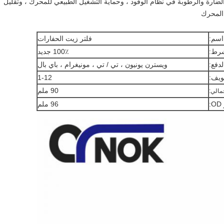
ارة والرطوبة في نظام الوقود ، وحماية التشغيل الطبيعي للمحرك ، وتقليل
 المحرك
اسم:
فلتر زيت الحفارات
رط:
100٪ جديد
دفع:
ويسترن يونيون ، تي / تي ، مونيغرام ، باي بال
ويف:
1-12
90 ملم
جمالي:
:
96 ملم