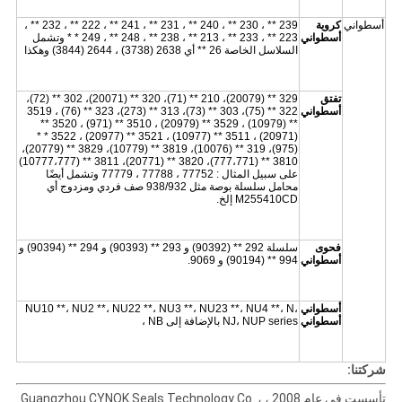
أسطواني
كروية
239 ** ، 230 ** ، 240 ** ، 231 ** ، 241 ** ، 222 ** ، 232 ** ،
أسطواني
223 ** ، 233 ** ، 213 ** ، 238 ** ، 248 ** ، 249 * * وتشمل
السلاسل الخاصة 26 ** أي 2638 (3738) ، 2644 (3844) وهكذا
تفتق
329 ** (20079)، 210 ** (71)، 320 ** (20071)، 302 ** (72)،
أسطواني
322 ** (75)، 303 ** (73)، 313 ** (273)، 323 ** (76) ، 3519
** (10979) ، 3529 ** (20979) ، 3510 ** (971) ، 3520 **
(20971) ، 3511 ** (10977) ، 3521 ** (20977) ، 3522 * *
(975)، 319 ** (10076)، 3819 ** (10779)، 3829 ** (20779)،
3810 ** (777،771)، 3820 ** (20771)، 3811 ** (10777،777)
على سبيل المثال : 77752 ، 77788 ، 77779 وتشمل أيضًا
محامل سلسلة بوصة مثل 938/932 صف فردي ومزدوج أي
M255410CD إلخ.
فحوى
سلسلة 292 ** (90392) و 293 ** (90393) و 294 ** (90394) و
أسطواني
994 ** (90194) و 9069.
أسطواني
NU10 **، NU2 **، NU22 **، NU3 **، NU23 **، NU4 **، N،
أسطواني
NJ، NUP series بالإضافة إلى NB ،
شركتنا:
تأسست في عام 2008 ، Guangzhou CYNOK Seals Technology Co. ،