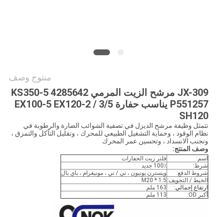
خريطة
الموقع
PRIVACY
POLICY
منتوج وصف
JX-309 مرشح الزيت المرمي 4285642 KS350-5
P551257 يناسب حفارة EX100-5 EX120-2 / 3/5
SH120
تتمثل وظيفة مرشح الديزل في تصفية الشوائب الضارة والرطوبة في
نظام الوقود ، وحماية التشغيل الطبيعي للمحرك ، وتقليل التآكل والتمزق ،
وتجنب الانسداد ، وتحسين عمر المحرك
وصف المنتج:
اسم:
فلتر زيت الحفارات
شرط:
100٪ جديد
شروط الدفع:
ويسترن يونيون ، تي / تي ، مونيغرام ، باي بال
الخيط / التجويف:
M20 * 1.5
ارتفاع إجمالي:
163 ملم
أكبر OD:
113 ملم