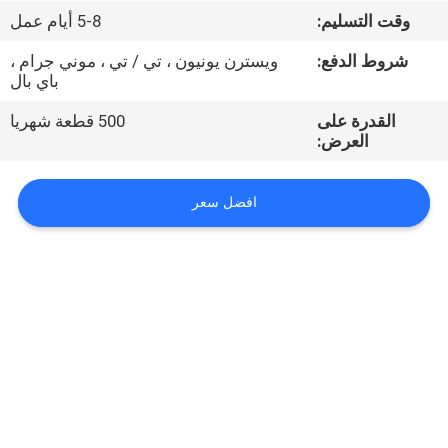
وقت التسليم:
5-8 أيام عمل
مراقبة
شروط الدفع:
ويسترن يونيون ، تي / تي ، موني جرام ،
الجودة
باي بال
القدرة على
500 قطعة شهريا
اتصل
العرض:
بنا
افضل سعر
أخبار
اطلب
اقتباس
VR