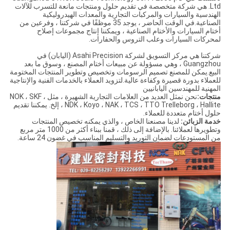
Ltd. هي شركة متخصصة في تقديم حلول ومنتجات مانعة للتسرب للآلات
الهندسية والسيارات والمركبات التجارية والمعدات الهيدروليكية
الصناعية.في الوقت الحاضر ، يوجد 35 موظفًا في شركتنا ، وفرعين من
أختام السيارات والأختام الصناعية ، ويمكننا إنتاج مجموعات إصلاح
لمحركات السيارات وعلب التروس والحفارات.
شركتنا هي مركز التسويق لشركة Asahi Precision (اليابان) في
Guangzhou ، وهي مسؤولة عن مبيعات أختام المصنع ، وسوق ما بعد
البيع.يمكن للمصنع تصميم الرسومات وتخصيص وتطوير المنتجات المختومة
للعملاء بدورة قصيرة وكفاءة عالية.لتزويد العملاء بالخدمات الفنية والإنتاجية
المهنية للمهندسين اليابانيين
منتجات:
نحن نمثل العديد من العلامات التجارية الشهيرة ، مثل NOK ، SKF ،
NDK ، Koyo ، NAK ، TCS ، TTO Trelleborg ، Hallite ، إلخ. يمكننا تقديم
حلول أختام متعددة للعملاء.
خدمة الزبائن:
لدينا مصنعنا الخاص ، والذي يمكنه تخصيص المنتجات
وتطويرها لعملائنا. بالإضافة إلى ذلك ، قمنا ببناء أكثر من 1000 متر مربع
من المستودعات لضمان التوريد والتسليم المناسب في غضون 24 ساعة.