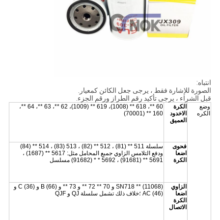
انتباه:
الصورة للإشارة فقط ، يرجى جعل الكائن كمعيار.
قبل الشراء ، يرجى تأكيد رقم الطراز ورقم الجزء.
وضع
الكرة
60 **، 618 ** (1008)، 619 ** (1009)، 62 **، 63 **، 64 **،
الكره
الاخدود
160 ** (70001)
العميق
فحوى
سلسلة 511 ** (81) ، 512 ** (82) ، 513 (83) ، 514 ** (84)
اضعا
ودفع التلامس الزاوي جميع المحامل مثل: 5617 ** (1687) ،
الكرة
5691 ** (91681) ، 5692 * * (91682) مسلسل
الزاوي
SN718 ** (11068) و 70 ** 72 ** و 73 ** و B (66) و C (36) و
اضعا
AC (46) ؛خلاف ذلك تشمل سلسلة QJ و QJF
الكرة
الاتصال