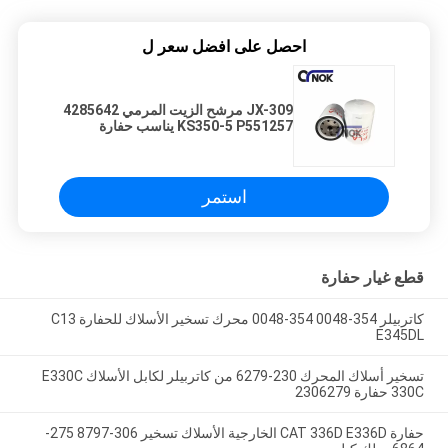
احصل على افضل سعر ل
JX-309 مرشح الزيت المرمي 4285642
KS350-5 P551257 يناسب حفارة
EX100-5 EX120-2 / 3/5 SH120
استمر
قطع غيار حفارة
كاتربيلر 354-0048 354-0048 محرك تسخير الأسلاك للحفارة C13
E345DL
تسخير أسلاك المحرك 230-6279 من كاتربيلر لكابل الأسلاك E330C
330C حفارة 2306279
حفارة CAT 336D E336D الخارجية الأسلاك تسخير 306-8797 275-