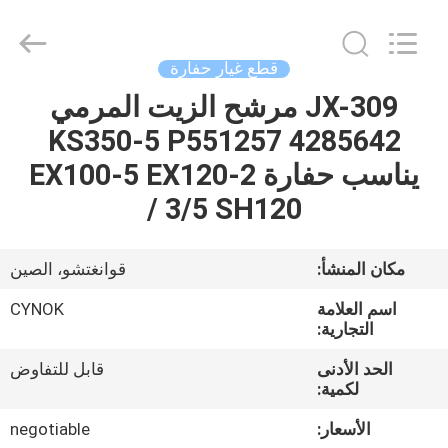
Chuangyu
Industrial
And
Trade
Co.,
قطع غيار حفارة
Ltd..
All
JX-309 مرشح الزيت المرمي
منزل،
Rights
Reserved.
4285642 KS350-5 P551257
بيت
يناسب حفارة EX100-5 EX120-2
منتجات
/ 3/5 SH120
معلومات
مكان المنشأ:
قوانغتشو، الصين
عنا
اسم العلامة
CYNOK
التجارية:
جولة
الحد الأدنى
قابل للتفاوض
لكمية:
في
المعمل
الأسعار:
negotiable