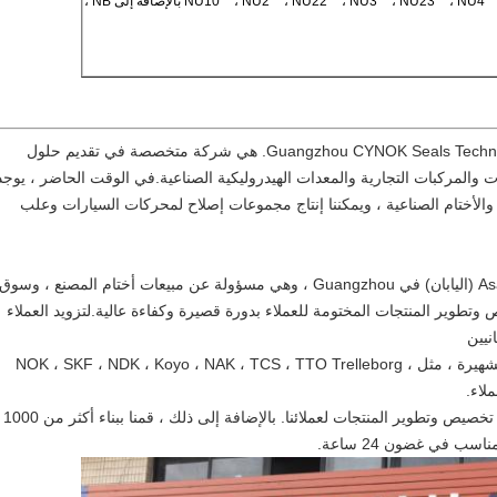
NU10 **، NU2 **، NU22 **، NU3 **، NU23 **، N بالإضافة إلى NB ،
تأسست في عام 2008 ، شركة Guangzhou CYNOK Seals Technology Co. ، Ltd. هي شركة متخصصة في تقديم حلول
الأختام الصناعية ، ويمكننا إنتاج مجموعات إصلاح لمحركات السيارات وعلب
شركتنا هي مركز التسويق لشركة Asahi Precision (اليابان) في Guangzhou ، وهي مسؤولة عن مبيعات أختام المصنع ، و
تطوير المنتجات المختومة للعملاء بدورة قصيرة وكفاءة عالية.لتزويد العملاء
نيين
نحن نمثل العديد من العلامات التجارية الشهيرة ، مثل NOK ، SKF ، NDK ، Koyo ، NAK ، TCS ، TTO Trelleborg ،
لدينا مصنعنا ا
ب في غضون 24 ساعة.