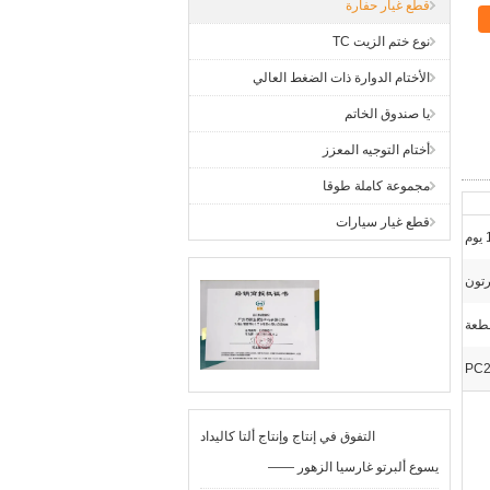
قطع غيار حفارة
نوع ختم الزيت TC
الأختام الدوارة ذات الضغط العالي
يا صندوق الخاتم
أختام التوجيه المعزز
مجموعة كاملة طوقا
قطع غيار سيارات
م
تون
PC2
التفوق في إنتاج وإنتاج ألتا كاليداد
—— يسوع ألبرتو غارسيا الزهور