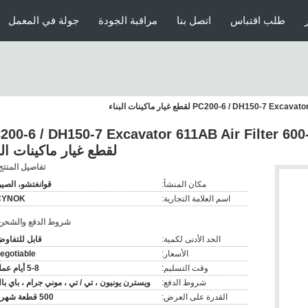
طلب اقتباس
اتصل بنا
مراقبة الجودة
جولة في المعمل
PC200-6 / D لقطع غيار ماكينات البناء
200-6 / DH150-7 Excavator 611AB Air Filter 60
لقطع غيار ماكينات الب
تفاصيل المنتج
مكان المنشأ:
قوانغتشو، الصي
اسم العلامة التجارية:
CYNOK
شروط الدفع والشحن
الحد الأدنى لكمية:
قابل للتفاو
الأسعار:
egotiable
وقت التسليم:
5-8 أيام عمل
شروط الدفع:
ويسترن يونيون ، تي / تي ، موني جرام ، باي با
القدرة على العرض:
500 قطعة شهريا