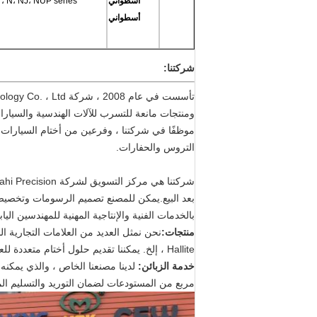
أسطواني
U4 **، N، NJ، NUP series
أسطواني
شركتنا:
موظفًا في شركتنا ، وفرعين من أختام السيارات و
التروس والحفارات.
بعد البيع.يمكن للمصنع تصميم الرسومات وتخصيص و
بالخدمات الفنية والإنتاجية المهنية للمهندسين اليابا
منتجات:
Hallite ، إلخ. يمكننا تقديم حلول أختام متعددة للعملاء.
خدمة الزبائن:
مربع من المستودعات لضمان التوريد والتسليم المناس