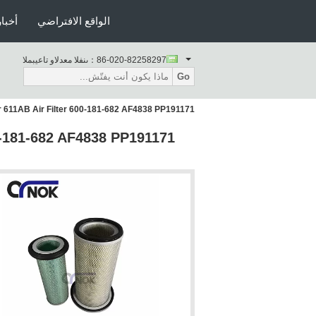
الواقع الافتراضي
أخبار
86-020-82258297
المبيعات والدعم الفنى：
Go
H150-7 Excavator 611AB Air Filter 600-181-682 AF4838 PP191171
0-181-682 AF4838 PP191171