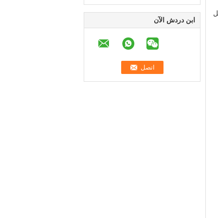
ل
ابن دردش الآن