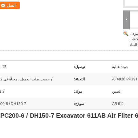
اتصل
رة :
طع غيار ماكينات
البناء
جودة عالية
توصيل:
1-15 يو
التعبئة:
أو حسب طلب العميل ، معبأة في كر
الصين
موك:
2 قطعة
611 AB
نموذج:
00-6 / DH150-7
PC200-6 / DH150-7 Excavator 611AB Air Filter