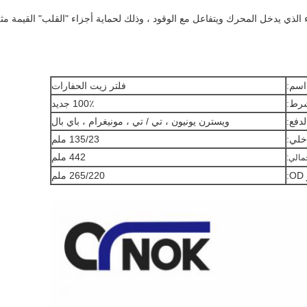
 الذي يدخل المحرك ويتفاعل مع الوقود ، وذلك لحماية أجزاء "القلب" القيمة مث
اسم:
فلتر زيت الحفارات
رط:
100٪ جديد
دفع:
ويسترن يونيون ، تي / تي ، مونيغرام ، باي بال
خلي:
135/23 ملم
442 ملم
جمالي:
:
265/220 ملم