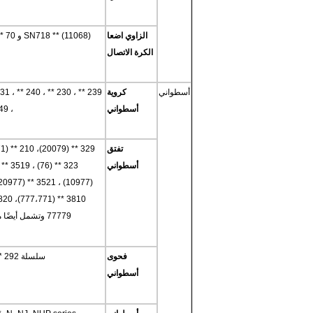
الزاوي اضعا
الكرة الاتصال
أسطواني
كروية
أسطواني
، 249 * * وتشمل السلاسل الخاصة 26 ** أي 2638 (3738) ، 2644 (3844) وهكذا
تفتق
أسطواني
77779 وتشمل أيضًا محامل سلسلة بوصة مثل 938/932 صف فردي ومزدوج أي M255410CD إلخ.
فحوى
سلسلة 292 ** (90392) و 293 ** (90393) و 294 ** (90394) و 994 ** (90194) و 9069.
أسطواني