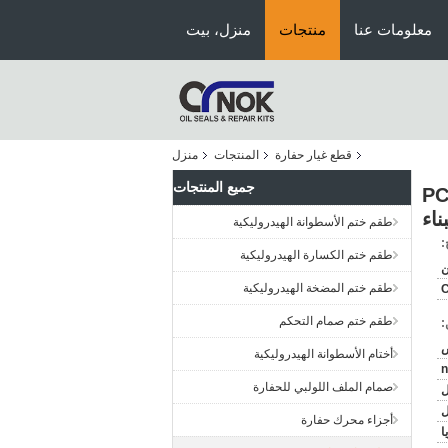
معلومات عنا
منتجات
منزل، بيت
قطع غيار حفارة
المنتجات
منزل
جميع المنتجات
PC
ناء
طقم ختم الأسطوانة الهيدروليكية
:
طقم ختم الكسارة الهيدروليكية
ن
طقم ختم المضخة الهيدروليكية
طقم ختم صمام التحكم
:
ض
أختام الأسطوانة الهيدروليكية
n
صمام الملف اللولبي للحفارة
ل
أجزاء محرك حفارة