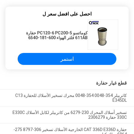
احصل على افضل سعر ل
كوماتسو PC120-6 PC200-5 حفارة
611AB فلتر الهواء 600-181-6540
P800103 AF4567 يناسب قطع غيار
ماكينات البناء
استمر
قطع غيار حفارة
كاتربيلر 354-0048 354-0048 محرك تسخير الأسلاك للحفارة C13
E345DL
تسخير أسلاك المحرك 230-6279 من كاتربيلر لكابل الأسلاك E330C
330C حفارة 2306279
حفارة CAT 336D E336D الخارجية الأسلاك تسخير 306-8797 275-