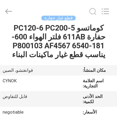
Chuangyu
Industrial
And
Trade
Co.,
قطع غيار حفارة
Ltd..
All
كوماتسو PC120-6 PC200-5
منزل،
Rights
Reserved.
حفارة 611AB فلتر الهواء 600-
بيت
181-6540 P800103 AF4567
منتجات
يناسب قطع غيار ماكينات البناء
معلومات
مكان المنشأ:
قوانغتشو، الصين
عنا
اسم العلامة
CYNOK
التجارية:
جولة
الحد الأدنى
قابل للتفاوض
لكمية:
في
المعمل
الأسعار:
negotiable