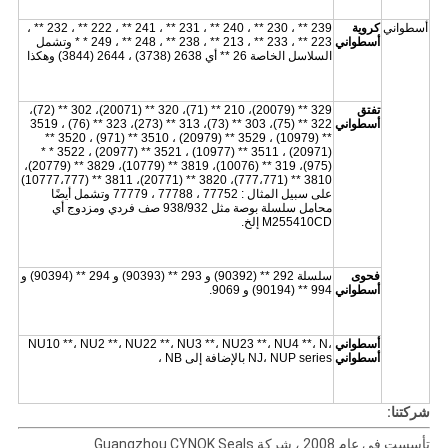
أسطواني
كروية
239 ** ، 230 ** ، 240 ** ، 231 ** ، 241 ** ، 222 ** ، 232 ** ،
أسطواني
223 ** ، 233 ** ، 213 ** ، 238 ** ، 248 ** ، 249 * * وتشمل
السلاسل الخاصة 26 ** أي 2638 (3738) ، 2644 (3844) وهكذا
تفتق
329 ** (20079)، 210 ** (71)، 320 ** (20071)، 302 ** (72)،
أسطواني
322 ** (75)، 303 ** (73)، 313 ** (273)، 323 ** (76) ، 3519
** (10979) ، 3529 ** (20979) ، 3510 ** (971) ، 3520 **
(20971) ، 3511 ** (10977) ، 3521 ** (20977) ، 3522 * *
(975)، 319 ** (10076)، 3819 ** (10779)، 3829 ** (20779)،
3810 ** (777،771)، 3820 ** (20771)، 3811 ** (10777،777)
على سبيل المثال : 77752 ، 77788 ، 77779 وتشمل أيضًا
محامل سلسلة بوصة مثل 938/932 صف فردي ومزدوج أي
M255410CD إلخ.
فحوى
سلسلة 292 ** (90392) و 293 ** (90393) و 294 ** (90394) و
أسطواني
994 ** (90194) و 9069.
أسطواني
NU10 **، NU2 **، NU22 **، NU3 **، NU23 **، NU4 **، N،
أسطواني
NJ، NUP series بالإضافة إلى NB ،
شركتنا:
تأسست في عام 2008 ، شركة Guangzhou CYNOK Seals