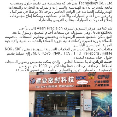
Technology Co. ، Ltd. هي شركة متخصصة في تقديم حلول ومنتجات
مانعة للتسرب للآلات الهندسية والسيارات والمركبات التجارية والمعدات
الهيدروليكية الصناعية.في الوقت الحاضر ، يوجد 35 موظفًا في شركتنا ،
وفرعين من أختام السيارات والأختام الصناعية ، ويمكننا إنتاج مجموعات
إصلاح لمحركات السيارات وعلب التروس والحفارات.
شركتنا هي مركز التسويق لشركة Asahi Precision (اليابان) في
Guangzhou ، وهي مسؤولة عن مبيعات أختام المصنع ، وسوق ما بعد
البيع.يمكن للمصنع تصميم الرسومات وتخصيص وتطوير المنتجات المختومة
للعملاء بدورة قصيرة وكفاءة عالية.لتزويد العملاء بالخدمات الفنية والإنتاجية
المهنية للمهندسين اليابانيين
منتجات:
نحن نمثل العديد من العلامات التجارية الشهيرة ، مثل NOK ، SKF ،
NDK ، Koyo ، NAK ، TCS ، TTO Trelleborg ، Hallite ، إلخ. يمكننا تقديم
حلول أختام متعددة للعملاء.
خدمة الزبائن:
لدينا مصنعنا الخاص ، والذي يمكنه تخصيص وتطوير المنتجات
لعملائنا. بالإضافة إلى ذلك ، قمنا ببناء أكثر من 1000 متر مربع من
المستودعات لضمان التوريد والتسليم المناسب في غضون 24 ساعة.