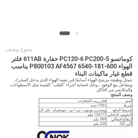
خريطة
الموقع
PRIVACY
POLICY
منتوج وصف
كوماتسو PC120-6 PC200-5 حفارة 611AB فلتر
الهواء 600-181-6540 P800103 AF4567 يناسب
قطع غيار ماكينات البناء
تتمثل وظيفة مرشح الهواء أساسًا في تنقية الهواء الذي يدخل المحرك
ويتفاعل مع الوقود ، وذلك لحماية أجزاء "القلب" القيمة مثل الأسطوانات
والمكابس من التآكل.
وصف المنتج:
اسم:
فلتر زيت الحفارات
شرط:
100٪ جديد
شروط الدفع:
ويسترن يونيون ، تي / تي ، مونيغرام ، باي بال
التجويف الداخلي:
120/17 ملم
ارتفاع إجمالي:
380 ملم
أكبر OD:
235 ملم