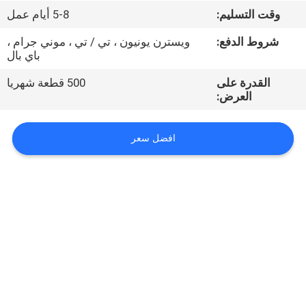
وقت التسليم:
5-8 أيام عمل
مراقبة
شروط الدفع:
ويسترن يونيون ، تي / تي ، موني جرام ،
الجودة
باي بال
القدرة على
500 قطعة شهريا
اتصل
العرض:
بنا
افضل سعر
أخبار
اطلب
اقتباس
VR