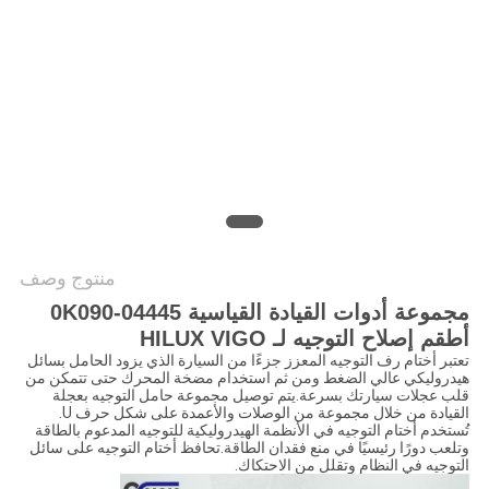
خريطة
الموقع
PRIVACY
POLICY
منتوج وصف
مجموعة أدوات القيادة القياسية 04445-0K090
أطقم إصلاح التوجيه لـ HILUX VIGO
تعتبر أختام رف التوجيه المعزز جزءًا من السيارة الذي يزود الحامل بسائل
هيدروليكي عالي الضغط ومن ثم استخدام مضخة المحرك حتى تتمكن من
قلب عجلات سيارتك بسرعة.يتم توصيل مجموعة حامل التوجيه بعجلة
القيادة من خلال مجموعة من الوصلات والأعمدة على شكل حرف U.
تُستخدم أختام التوجيه في الأنظمة الهيدروليكية للتوجيه المدعوم بالطاقة
وتلعب دورًا رئيسيًا في منع فقدان الطاقة.تحافظ أختام التوجيه على سائل
التوجيه في النظام وتقلل من الاحتكاك.