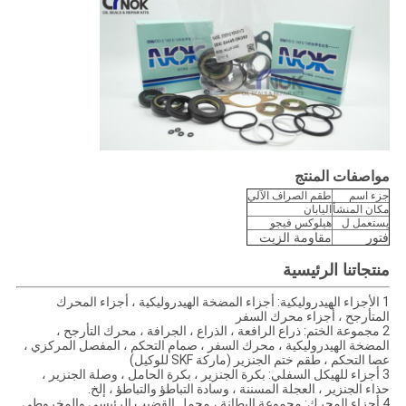
مواصفات المنتج
جزء اسم
طقم الصراف الآلي
مكان المنشأ
اليابان
يستعمل ل
هيلوكس فيجو
فتور
مقاومة الزيت
منتجاتنا الرئيسية
1 الأجزاء الهيدروليكية: أجزاء المضخة الهيدروليكية ، أجزاء المحرك
المتأرجح ، أجزاء محرك السفر
2 مجموعة الختم: ذراع الرافعة ، الذراع ، الجرافة ، محرك التأرجح ،
المضخة الهيدروليكية ، محرك السفر ، صمام التحكم ، المفصل المركزي ،
عصا التحكم ، طقم ختم الجنزير (ماركة SKF للوكيل)
3 أجزاء للهيكل السفلي: بكرة الجنزير ، بكرة الحامل ، وصلة الجنزير ،
حذاء الجنزير ، العجلة المسننة ، وسادة التباطؤ والتباطؤ ، إلخ.
4 أجزاء المحرك: مجموعة البطانة ، محمل القضيب الرئيسي والمخروطي