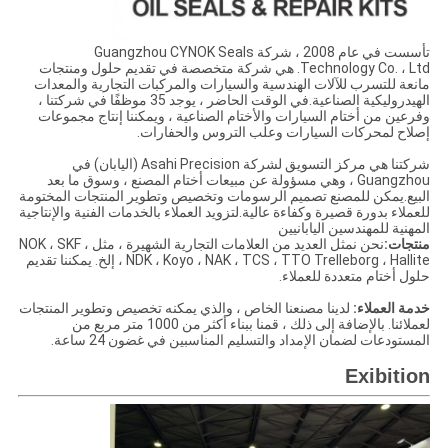
تأسست في عام 2008 ، شركة Guangzhou CYNOK Seals
Technology Co. ، Ltd. هي شركة متخصصة في تقديم حلول ومنتجات
مانعة للتسرب للآلات الهندسية والسيارات والمركبات التجارية والمعدات
الهيدروليكية الصناعية.في الوقت الحاضر ، يوجد 35 موظفًا في شركتنا ،
وفرعين من أختام السيارات والأختام الصناعية ، ويمكننا إنتاج مجموعات
إصلاح لمحركات السيارات وعلب التروس والحفارات.
شركتنا هي مركز التسويق لشركة Asahi Precision (اليابان) في
Guangzhou ، وهي مسؤولة عن مبيعات أختام المصنع ، وسوق ما بعد
البيع.يمكن للمصنع تصميم الرسومات وتخصيص وتطوير المنتجات المختومة
للعملاء بدورة قصيرة وكفاءة عالية.لتزويد العملاء بالخدمات الفنية والإنتاجية
المهنية للمهندسين اليابانيين
منتجات:
نحن نمثل العديد من العلامات التجارية الشهيرة ، مثل NOK ، SKF ،
NDK ، Koyo ، NAK ، TCS ، TTO Trelleborg ، Hallite ، إلخ. يمكننا تقديم
حلول أختام متعددة للعملاء.
خدمة العملاء:
لدينا مصنعنا الخاص ، والذي يمكنه تخصيص وتطوير المنتجات
لعملائنا. بالإضافة إلى ذلك ، قمنا ببناء أكثر من 1000 متر مربع من
المستودعات لضمان الإمداد والتسليم المناسبين في غضون 24 ساعة.
Exibition