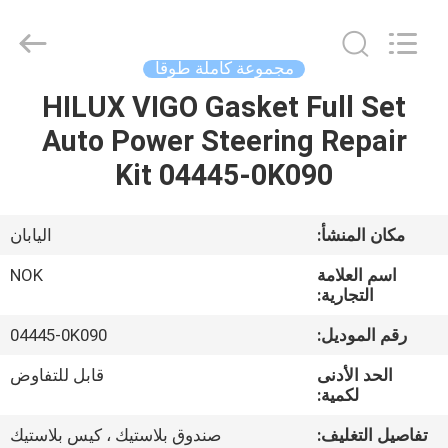
Chuangyu
Industrial
And
Trade
Co.,
مجموعة كاملة طوقا
Ltd..
All
HILUX VIGO Gasket Full Set
منزل،
Rights
Reserved.
Auto Power Steering Repair
بيت
Kit 04445-0K090
منتجات
مكان المنشأ:
اليابان
معلومات
اسم العلامة
NOK
عنا
التجارية:
رقم الموديل:
04445-0K090
جولة
الحد الأدنى
قابل للتفاوض
في
لكمية:
المعمل
تفاصيل التغليف:
صندوق بلاستيك ، كيس بلاستيك