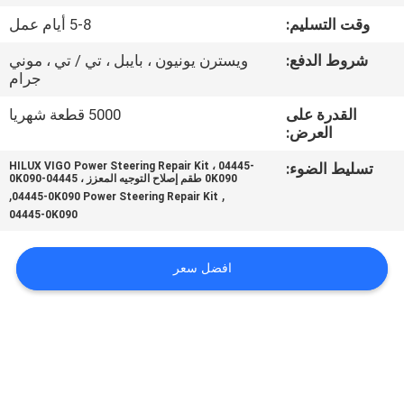
وقت التسليم:
5-8 أيام عمل
مراقبة
شروط الدفع:
ويسترن يونيون ، بايبل ، تي / تي ، موني
الجودة
جرام
القدرة على
5000 قطعة شهريا
اتصل
العرض:
بنا
تسليط الضوء:
HILUX VIGO Power Steering Repair Kit ، 04445-
0K090 طقم إصلاح التوجيه المعزز ، 04445-0K090
,
,
04445-0K090 Power Steering Repair Kit
أخبار
04445-0K090
افضل سعر
اطلب
اقتباس
VR