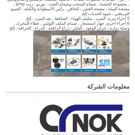
، مجموعة الحشية ، صمام السحب وصمام النفث ، توربو ، زيت pmp ،
مضخة المياه ، مضخة الحقن ، الحاقن ، رأس الأسطوانة والكتلة ، العمود
المرفقي ، عمود الحدبات إلخ
5 أجزاء تبريد: المبرد ، مكيف الهواء ، الضاغط ، بعد المبرد ، إلخ.
6 أجزاء أخرى: جهاز استشعار ، صمام الملف اللولبي ، غطاء المحرك ،
وصلة دوارة ، خزان الوقود ، الفلتر ، ذراع الرافعة ، الذراع ، الجرافة ، إلخ.
معلومات الشركة