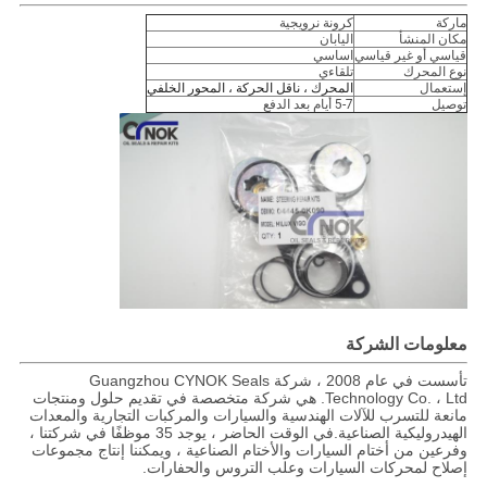
ماركة
كرونة نرويجية
مكان المنشأ
اليابان
قياسي أو غير قياسي
اساسي
نوع المحرك
تلقاءي
إستعمال
المحرك ، ناقل الحركة ، المحور الخلفي
توصيل
5-7 أيام بعد الدفع
معلومات الشركة
تأسست في عام 2008 ، شركة Guangzhou CYNOK Seals
Technology Co. ، Ltd. هي شركة متخصصة في تقديم حلول ومنتجات
مانعة للتسرب للآلات الهندسية والسيارات والمركبات التجارية والمعدات
الهيدروليكية الصناعية.في الوقت الحاضر ، يوجد 35 موظفًا في شركتنا ،
وفرعين من أختام السيارات والأختام الصناعية ، ويمكننا إنتاج مجموعات
إصلاح لمحركات السيارات وعلب التروس والحفارات.