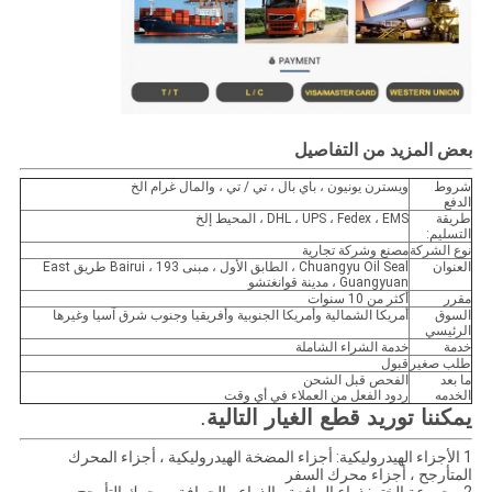
بعض المزيد من التفاصيل
شروط
ويسترن يونيون ، باي بال ، تي / تي ، والمال غرام الخ
الدفع
طريقة
DHL ، UPS ، Fedex ، EMS ، المحيط إلخ
التسليم:
نوع الشركة
مصنع وشركة تجارية
العنوان
Chuangyu Oil Seal ، الطابق الأول ، مبنى Bairui ، 193 طريق East
Guangyuan ، مدينة قوانغتشو
مقرر
أكثر من 10 سنوات
السوق
أمريكا الشمالية وأمريكا الجنوبية وأفريقيا وجنوب شرق آسيا وغيرها
الرئيسي
خدمة
خدمة الشراء الشاملة
طلب صغير
قبول
ما بعد
الفحص قبل الشحن
الخدمه
ردود الفعل من العملاء في أي وقت
يمكننا توريد قطع الغيار التالية
.
1 الأجزاء الهيدروليكية: أجزاء المضخة الهيدروليكية ، أجزاء المحرك
المتأرجح ، أجزاء محرك السفر