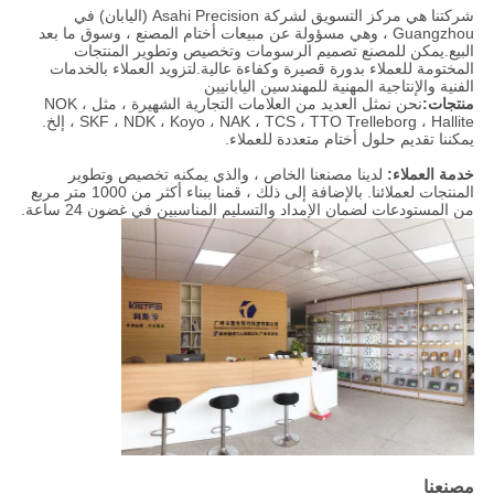
شركتنا هي مركز التسويق لشركة Asahi Precision (اليابان) في
Guangzhou ، وهي مسؤولة عن مبيعات أختام المصنع ، وسوق ما بعد
البيع.يمكن للمصنع تصميم الرسومات وتخصيص وتطوير المنتجات
المختومة للعملاء بدورة قصيرة وكفاءة عالية.لتزويد العملاء بالخدمات
الفنية والإنتاجية المهنية للمهندسين اليابانيين
منتجات:
نحن نمثل العديد من العلامات التجارية الشهيرة ، مثل NOK ،
SKF ، NDK ، Koyo ، NAK ، TCS ، TTO Trelleborg ، Hallite ، إلخ.
يمكننا تقديم حلول أختام متعددة للعملاء.
خدمة العملاء:
لدينا مصنعنا الخاص ، والذي يمكنه تخصيص وتطوير
المنتجات لعملائنا. بالإضافة إلى ذلك ، قمنا ببناء أكثر من 1000 متر مربع
من المستودعات لضمان الإمداد والتسليم المناسبين في غضون 24 ساعة.
مصنعنا