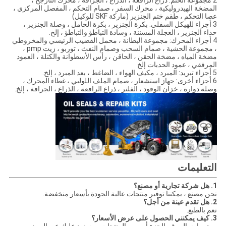
2 مجموعة الختم: ذراع الرافعة ، الذراع ، الجرافة ، محرك التأرجح ،
المضخة الهيدروليكية ، محرك السفر ، صمام التحكم ، المفصل المركزي ،
عصا التحكم ، طقم ختم الجنزير (ماركة SKF للوكيل)
3 أجزاء للهيكل السفلي: بكرة الجنزير ، بكرة الحامل ، وصلة الجنزير ،
حذاء الجنزير ، العجلة المسننة ، وسادة التباطؤ والتباطؤ ، إلخ.
4 أجزاء المحرك: مجموعة البطانة ، محمل القضيب الرئيسي والمخروطي
، مجموعة الحشية ، صمام السحب وصمام النفث ، توربو ، زيت pmp ،
مضخة المياه ، مضخة الحقن ، الحاقن ، رأس الأسطوانة والكتلة ، العمود
المرفقي ، عمود الحدبات إلخ
5 أجزاء تبريد: المبرد ، مكيف الهواء ، الضاغط ، بعد المبرد ، إلخ.
6 أجزاء أخرى: جهاز استشعار ، صمام الملف اللولبي ، غطاء المحرك ،
وصلة دوارة ، خزان الوقود ، الفلتر ، ذراع الرافعة ، الذراع ، الجرافة ، إلخ.
التعليمات
1. هل شركة تجارية أو مصنع؟
نحن مصنع ، يمكننا توفير منتجات عالية الجودة بأسعار منخفضة.
2. هل تقدم عينة من أجل؟
نعم بالطبع.
3. كيف يمكنني الحصول على عرض الأسعار؟