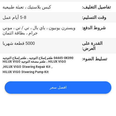
تفاصيل التغليف:
كيس بلاستيك ، تعبئة طبيعية
مراقبة
وقت التسليم:
5-8 أيام عمل
الجودة
شروط الدفع:
ويسترن يونيون ، باي بال ، تي / تي ، موني
جرام ، بطاقة ائتمان
اتصل
القدرة على
5000 قطعة شهريا
بنا
العرض:
تسليط الضوء:
04445-0K090 طقم إصلاح التوجيه ، طقم إصلاح التوجيه
أخبار
HILUX VIGO ، طقم مضخة التوجيه HILUX VIGO
,
,
HILUX VIGO Steering Repair Kit
HILUX VIGO Steering Pump Kit
اطلب
اقتباس
افضل سعر
VR