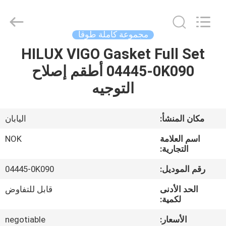
Chuangyu
Industrial
And
Trade
Co.,
مجموعة كاملة طوقا
Ltd..
All
HILUX VIGO Gasket Full Set
منزل،
Rights
Reserved.
04445-0K090 أطقم إصلاح
بيت
التوجيه
منتجات
مكان المنشأ:
اليابان
معلومات
اسم العلامة
NOK
عنا
التجارية:
رقم الموديل:
04445-0K090
جولة
الحد الأدنى
قابل للتفاوض
في
لكمية:
المعمل
الأسعار:
negotiable