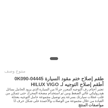
خريطة
الموقع
PRIVACY
POLICY
منتوج وصف
طقم إصلاح ختم مقود السيارة 04445-0K090
أطقم إصلاح التوجيه لـ HILUX VIGO
تعتبر أختام رف التوجيه المعزز جزءًا من السيارة الذي يزود الحامل بسائل
هيدروليكي عالي الضغط ومن ثم استخدام مضخة المحرك حتى تتمكن من
قلب عجلات سيارتك بسرعة.يتم توصيل مجموعة حامل التوجيه بعجلة
القيادة من خلال مجموعة من الوصلات والأعمدة على شكل حرف U.
مواصفات المنتج